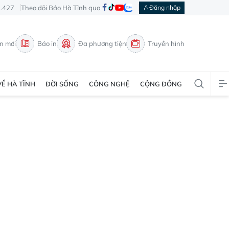
3.427
Theo dõi Báo Hà Tĩnh qua
Đăng nhập
in mới
Báo in
Đa phương tiện
Truyền hình
VỀ HÀ TĨNH
ĐỜI SỐNG
CÔNG NGHỆ
CỘNG ĐỒNG