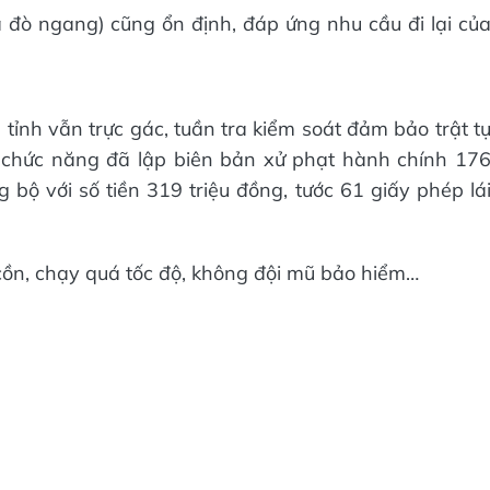
 đò ngang) cũng ổn định, đáp ứng nhu cầu đi lại củ
 tỉnh vẫn trực gác, tuần tra kiểm soát đảm bảo trật t
 chức năng đã lập biên bản xử phạt hành chính 17
bộ với số tiền 319 triệu đồng, tước 61 giấy phép lá
 cồn, chạy quá tốc độ, không đội mũ bảo hiểm…