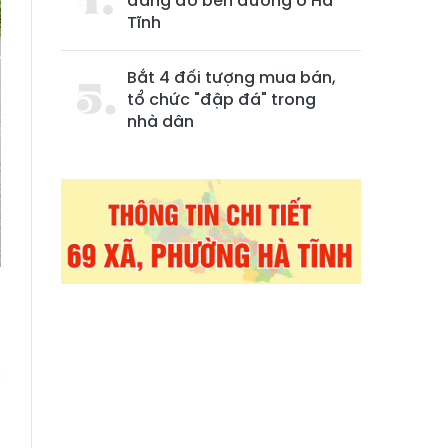
đang đỗ bên đường ở Hà
Tĩnh
Bắt 4 đối tượng mua bán,
tổ chức "đập đá" trong
nhà dân
h
c