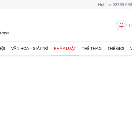
Hotline: 02393.69
T
HỘI
VĂN HÓA - GIẢI TRÍ
PHÁP LUẬT
THỂ THAO
THẾ GIỚI