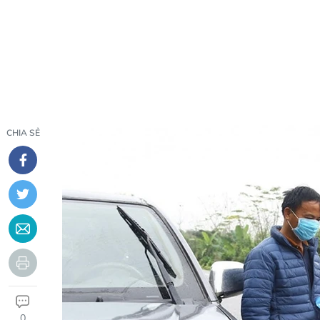
CHIA SẺ
0