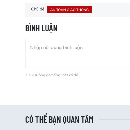
Chủ đề
AN TOÀN GIAO THÔNG
BÌNH LUẬN
Xin vui lòng gõ tiếng Việt có dấu
CÓ THỂ BẠN QUAN TÂM