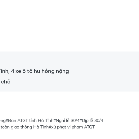
Tĩnh, 4 xe ô tô hư hỏng nặng
i chỗ
ông
#Ban ATGT tỉnh Hà Tĩnh
#Nghỉ lễ 30/4
#Dịp lễ 30/4
toàn giao thông Hà Tĩnh
#xử phạt vi phạm ATGT