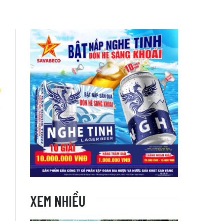
ị
XEM NHIỀU