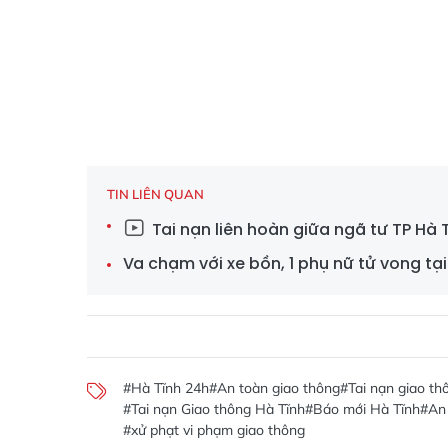
TIN LIÊN QUAN
Tai nạn liên hoàn giữa ngã tư TP Hà 
Va chạm với xe bồn, 1 phụ nữ tử vong tạ
#Hà Tĩnh 24h
#An toàn giao thông
#Tai nạn giao th
#Tai nạn Giao thông Hà Tĩnh
#Báo mới Hà Tĩnh
#An 
#xử phạt vi phạm giao thông