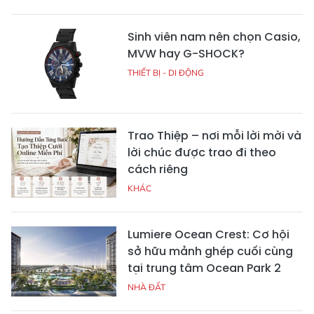
Sinh viên nam nên chọn Casio,
MVW hay G-SHOCK?
THIẾT BỊ - DI ĐỘNG
Trao Thiệp – nơi mỗi lời mời và
lời chúc được trao đi theo
cách riêng
KHÁC
Lumiere Ocean Crest: Cơ hội
sở hữu mảnh ghép cuối cùng
tại trung tâm Ocean Park 2
NHÀ ĐẤT