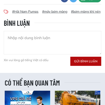
#Hải Nam Pumps
#máy bơm màng
#bơm màng khí nén
BÌNH LUẬN
Xin vui lòng gõ tiếng Việt có dấu
GỬI BÌNH LUẬN
CÓ THỂ BẠN QUAN TÂM