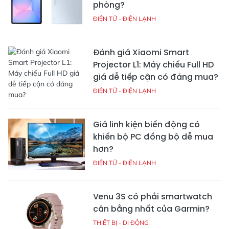
phòng?
ĐIỆN TỬ - ĐIỆN LẠNH
Đánh giá Xiaomi Smart
Projector L1: Máy chiếu Full HD
giá dễ tiếp cận có đáng mua?
ĐIỆN TỬ - ĐIỆN LẠNH
Giá linh kiện biến động có
khiến bộ PC đồng bộ dễ mua
hơn?
ĐIỆN TỬ - ĐIỆN LẠNH
Venu 3S có phải smartwatch
cân bằng nhất của Garmin?
THIẾT BỊ - DI ĐỘNG