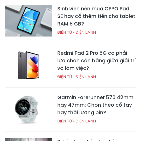
Sinh viên nên mua OPPO Pad
SE hay cố thêm tiền cho tablet
RAM 8 GB?
ĐIỆN TỬ - ĐIỆN LẠNH
Redmi Pad 2 Pro 5G có phải
lựa chọn cân bằng giữa giải trí
và làm việc?
ĐIỆN TỬ - ĐIỆN LẠNH
Garmin Forerunner 570 42mm
hay 47mm: Chọn theo cổ tay
hay thời lượng pin?
ĐIỆN TỬ - ĐIỆN LẠNH