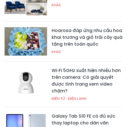
KHÁC
Hoarosa đáp ứng nhu cầu hoa
khai trương và giỏ trái cây quà
tặng trên toàn quốc
KHÁC
Wi‑Fi 5GHz xuất hiện nhiều hơn
trên camera: Có giải quyết
được tình trạng xem video
chậm?
ĐIỆN TỬ - ĐIỆN LẠNH
Galaxy Tab S10 FE có đủ sức
thay laptop cho dân văn