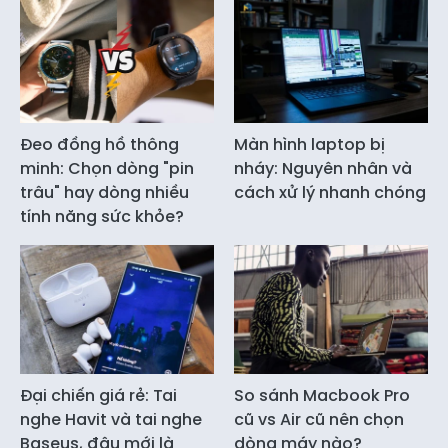
Đeo đồng hồ thông
Màn hình laptop bị
minh: Chọn dòng "pin
nháy: Nguyên nhân và
trâu" hay dòng nhiều
cách xử lý nhanh chóng
tính năng sức khỏe?
Đại chiến giá rẻ: Tai
So sánh Macbook Pro
nghe Havit và tai nghe
cũ vs Air cũ nên chọn
Baseus, đâu mới là
dòng máy nào?