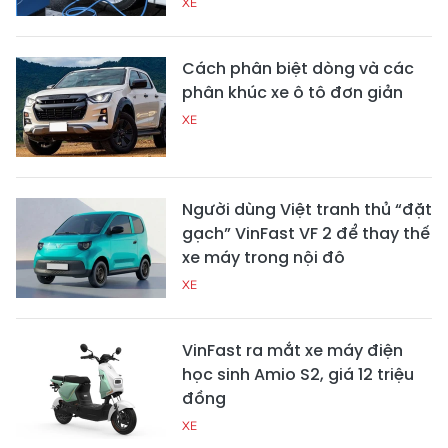
XE
Cách phân biệt dòng và các
phân khúc xe ô tô đơn giản
XE
Người dùng Việt tranh thủ “đặt
gạch” VinFast VF 2 để thay thế
xe máy trong nội đô
XE
VinFast ra mắt xe máy điện
học sinh Amio S2, giá 12 triệu
đồng
XE