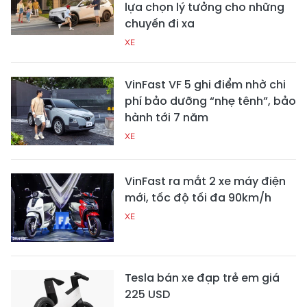
lựa chọn lý tưởng cho những
chuyến đi xa
XE
VinFast VF 5 ghi điểm nhờ chi
phí bảo dưỡng “nhẹ tênh”, bảo
hành tới 7 năm
XE
VinFast ra mắt 2 xe máy điện
mới, tốc độ tối đa 90km/h
XE
Tesla bán xe đạp trẻ em giá
225 USD