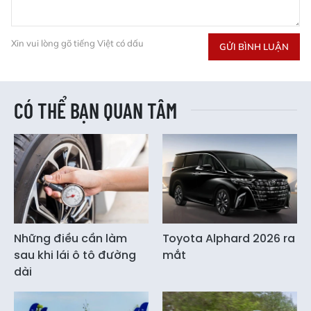
Xin vui lòng gõ tiếng Việt có dấu
GỬI BÌNH LUẬN
CÓ THỂ BẠN QUAN TÂM
Những điều cần làm
Toyota Alphard 2026 ra
sau khi lái ô tô đường
mắt
dài