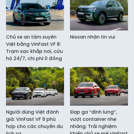
Chủ xe an tâm xuyên
Nissan nhận tin vui
Việt bằng VinFast VF 8:
Trạm sạc khắp nơi, cứu
hộ 24/7, chi phí 0 đồng
Người dùng Việt đánh
Đạp ga “dính lưng”,
giá: VinFast VF 9 phù
vượt container nhẹ
hợp cho các chuyến du
nhàng: Trải nghiệm
lịch xa
khiến chủ xe mê VinFast