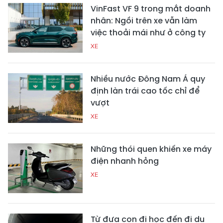
VinFast VF 9 trong mắt doanh
nhân: Ngồi trên xe vẫn làm
việc thoải mái như ở công ty
XE
Nhiều nước Đông Nam Á quy
định làn trái cao tốc chỉ để
vượt
XE
Những thói quen khiến xe máy
điện nhanh hỏng
XE
Từ đưa con đi học đến đi du