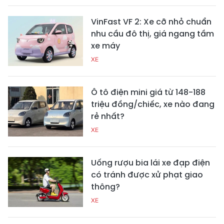
VinFast VF 2: Xe cỡ nhỏ chuẩn
nhu cầu đô thị, giá ngang tầm
xe máy
XE
Ô tô điện mini giá từ 148-188
triệu đồng/chiếc, xe nào đang
rẻ nhất?
XE
Uống rượu bia lái xe đạp điện
có tránh được xử phạt giao
thông?
XE