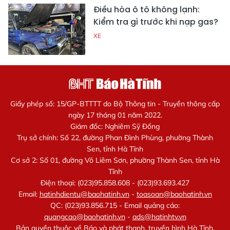
Điều hòa ô tô không lạnh:
Kiểm tra gì trước khi nạp gas?
XE
Giấy phép số: 15/GP-BTTTT do Bộ Thông tin - Truyền thông cấp
ngày 17 tháng 01 năm 2022.
Giám đốc: Nghiêm Sỹ Đống
Trụ sở chính: Số 22, đường Phan Đình Phùng, phường Thành
Sen, tỉnh Hà Tĩnh
Cơ sở 2: Số 01, đường Võ Liêm Sơn, phường Thành Sen, tỉnh Hà
Tĩnh
Điện thoại: (023)95.858.608 - (023)93.693.427
Email:
hatinhdientu@baohatinh.vn
-
toasoan@baohatinh.vn
QC: (023)93.856.715 - Email quảng cáo:
quangcao@baohatinh.vn
-
ads@hatinhtv.vn
Bản quyền thuộc về Báo và phát thanh, truyền hình Hà Tĩnh.