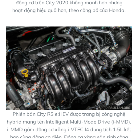
động cơ trên City 2020 không mạnh hơn nhưng
hoạt động hiệu quả hơn, theo công bố của Honda.
Phiên bản City RS e:HEV được trang bị công nghệ
hybrid mang tên Intelligent Multi-Mode Drive (i-MMD).
i-MMD gồm động cơ xăng i-VTEC I4 dung tích 1.5L kết
hợp cùng động cơ điện. Động cơ xăng sản sinh công