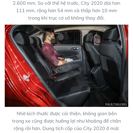
2.600 mm. So với thế hệ trước, City 2020 dài hơn
111 mm, rộng hơn 54 mm và thấp hơn 10 mm
trong khi trục cơ sở không thay đổi.
Nhờ kích thước được cải thiện, không gian bên
trong xe cũng được hưởng lợi như khoảng để chân
rộng rãi hơn. Dung tích cốp của City 2020 ở mức