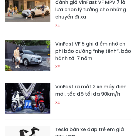
đánh giá VinFast VF MPV 7 là
lựa chọn lý tưởng cho những
chuyến đi xa
XE
VinFast VF 5 ghi điểm nhờ chi
phí bảo dưỡng “nhẹ tênh”, bảo
hành tới 7 năm
XE
VinFast ra mắt 2 xe máy điện
mới, tốc độ tối đa 90km/h
XE
Tesla bán xe đạp trẻ em giá