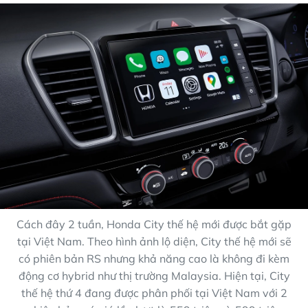
Cách đây 2 tuần, Honda City thế hệ mới được bắt gặp
tại Việt Nam. Theo hình ảnh lộ diện, City thế hệ mới sẽ
có phiên bản RS nhưng khả năng cao là không đi kèm
động cơ hybrid như thị trường Malaysia. Hiện tại, City
thế hệ thứ 4 đang được phân phối tại Việt Nam với 2