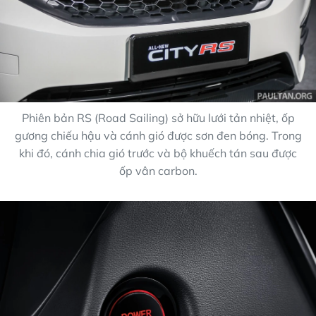
Phiên bản RS (Road Sailing) sở hữu lưới tản nhiệt, ốp
gương chiếu hậu và cánh gió được sơn đen bóng. Trong
khi đó, cánh chia gió trước và bộ khuếch tán sau được
ốp vân carbon.