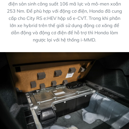
điện sản sinh công suất 106 mã lực và mô-men xoắn
253 Nm. Để phù hợp với động cơ điện, Honda đã cung
cấp cho City RS e:HEV hộp số e-CVT. Trong khi phần
lớn xe hybrid trên thế giới sử dụng động cơ xăng để
dẫn động và động cơ điện để hỗ trợ thì Honda làm
ngược lại với hệ thống i-MMD.