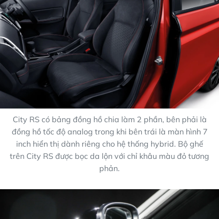
City RS có bảng đồng hồ chia làm 2 phần, bên phải là
đồng hồ tốc độ analog trong khi bên trái là màn hình 7
inch hiển thị dành riêng cho hệ thống hybrid. Bộ ghế
trên City RS được bọc da lộn với chỉ khâu màu đỏ tương
phản.