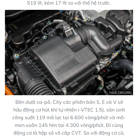
519 lít, kém 17 lít so với thế hệ trước.
Bên dưới ca-pô, City các phiên bản S, E và V sở
hữu động cơ hút khí tự nhiên i-VTEC 1.5L sản sinh
công suất 119 mã lực tại 6.600 vòng/phút và mô-
men xoắn 145 Nm tại 4.300 vòng/phút. Đi cùng
động cơ là hộp số vô cấp CVT. So với động cơ cũ,