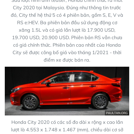
Sau loạt hình ảnh teaser, Honda chính thức ra mắt
City 2020 tại Malaysia. Đúng như thông tin trước
đó, City thế hệ thứ 5 có 4 phiên bản, gồm S, E, V và
RS e:HEV. Ba phiên bản đầu sử dụng động cơ
xăng 1.5L và có giá lần lượt là
17.900 USD
,
19.700 USD
,
20.900 USD
. Phiên bản RS vẫn chưa
có giá chính thức. Phiên bản cao nhất của Honda
City sẽ được công bố giá vào tháng 1/2021 - thời
điểm xe được bán ra.
Honda City 2020 có các số đo dài x rộng x cao lần
lượt là 4.553 x 1.748 x 1.467 (mm), chiều dài cơ sở