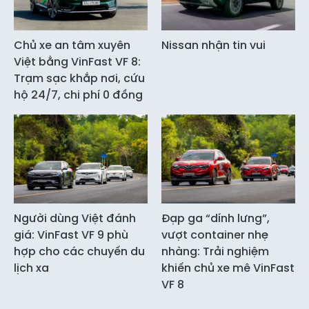
Chủ xe an tâm xuyên
Nissan nhận tin vui
Việt bằng VinFast VF 8:
Trạm sạc khắp nơi, cứu
hộ 24/7, chi phí 0 đồng
Người dùng Việt đánh
Đạp ga “dính lưng”,
giá: VinFast VF 9 phù
vượt container nhẹ
hợp cho các chuyến du
nhàng: Trải nghiệm
lịch xa
khiến chủ xe mê VinFast
VF 8