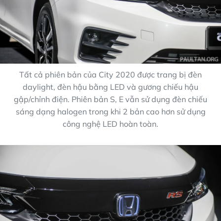
Tất cả phiên bản của City 2020 được trang bị đèn
daylight, đèn hậu bằng LED và gương chiếu hậu
gập/chỉnh điện. Phiên bản S, E vẫn sử dụng đèn chiếu
sáng dạng halogen trong khi 2 bản cao hơn sử dụng
công nghệ LED hoàn toàn.