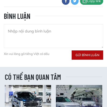
Copy link
BÌNH LUẬN
Xin vui lòng gõ tiếng Việt có dấu
GỬI BÌNH LUẬN
CÓ THỂ BẠN QUAN TÂM