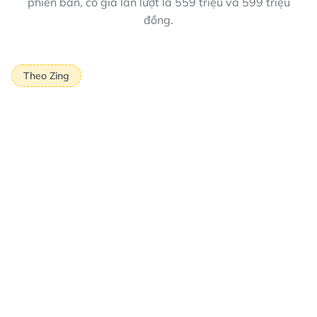
phiên bản, có giá lần lượt là 559 triệu và 599 triệu
đồng.
Theo Zing