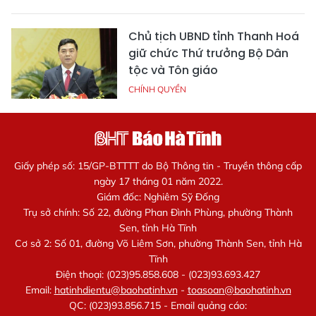
Chủ tịch UBND tỉnh Thanh Hoá
giữ chức Thứ trưởng Bộ Dân
tộc và Tôn giáo
CHÍNH QUYỀN
Giấy phép số: 15/GP-BTTTT do Bộ Thông tin - Truyền thông cấp
ngày 17 tháng 01 năm 2022.
Giám đốc: Nghiêm Sỹ Đống
Trụ sở chính: Số 22, đường Phan Đình Phùng, phường Thành
Sen, tỉnh Hà Tĩnh
Cơ sở 2: Số 01, đường Võ Liêm Sơn, phường Thành Sen, tỉnh Hà
Tĩnh
Điện thoại: (023)95.858.608 - (023)93.693.427
Email:
hatinhdientu@baohatinh.vn
-
toasoan@baohatinh.vn
QC: (023)93.856.715 - Email quảng cáo: