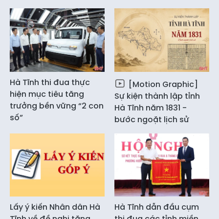
Hà Tĩnh thi đua thực
[Motion Graphic]
hiện mục tiêu tăng
Sự kiện thành lập tỉnh
trưởng bền vững “2 con
Hà Tĩnh năm 1831 -
số”
bước ngoặt lịch sử
Lấy ý kiến Nhân dân Hà
Hà Tĩnh dẫn đầu cụm
Tĩnh về đề nghị tặng
thi đua các tỉnh miền