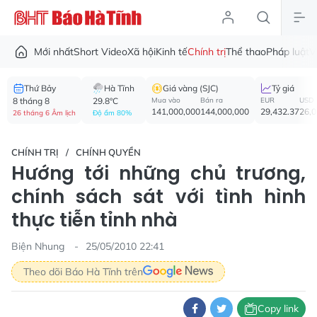
Mới nhất
Short Video
Xã hội
Kinh tế
Chính trị
Thể thao
Pháp luật
V
Thứ Bảy
Hà Tĩnh
Giá vàng (SJC)
Tỷ giá
8 tháng 8
29.8°C
Mua vào
Bán ra
EUR
USD
141,000,000
144,000,000
29,432.37
26,
26 tháng 6 Âm lịch
Độ ẩm 80%
CHÍNH TRỊ
CHÍNH QUYỀN
Hướng tới những chủ trương,
chính sách sát với tình hình
thực tiễn tỉnh nhà
Biện Nhung
25/05/2010 22:41
Theo dõi Báo Hà Tĩnh trên
Copy link