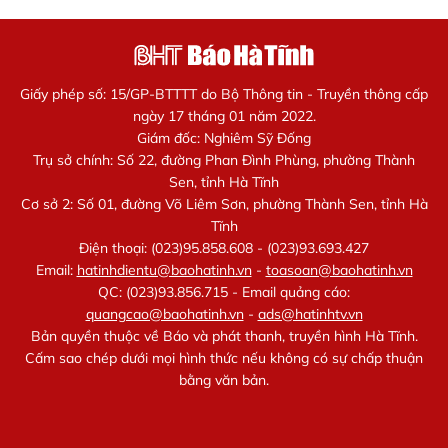
Giấy phép số: 15/GP-BTTTT do Bộ Thông tin - Truyền thông cấp
ngày 17 tháng 01 năm 2022.
Giám đốc: Nghiêm Sỹ Đống
Trụ sở chính: Số 22, đường Phan Đình Phùng, phường Thành
Sen, tỉnh Hà Tĩnh
Cơ sở 2: Số 01, đường Võ Liêm Sơn, phường Thành Sen, tỉnh Hà
Tĩnh
Điện thoại: (023)95.858.608 - (023)93.693.427
Email:
hatinhdientu@baohatinh.vn
-
toasoan@baohatinh.vn
QC: (023)93.856.715 - Email quảng cáo:
quangcao@baohatinh.vn
-
ads@hatinhtv.vn
Bản quyền thuộc về Báo và phát thanh, truyền hình Hà Tĩnh.
Cấm sao chép dưới mọi hình thức nếu không có sự chấp thuận
bằng văn bản.