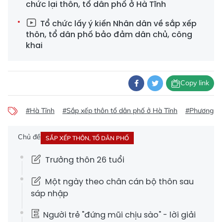
chức lại thôn, tổ dân phố ở Hà Tĩnh
Tổ chức lấy ý kiến Nhân dân về sắp xếp
thôn, tổ dân phố bảo đảm dân chủ, công
khai
Copy link
#Hà Tĩnh
#Sắp xếp thôn tổ dân phố ở Hà Tĩnh
#Phương án
Chủ đề
SẮP XẾP THÔN, TỔ DÂN PHỐ
Trưởng thôn 26 tuổi
Một ngày theo chân cán bộ thôn sau
sáp nhập
Người trẻ "đứng mũi chịu sào" - lời giải