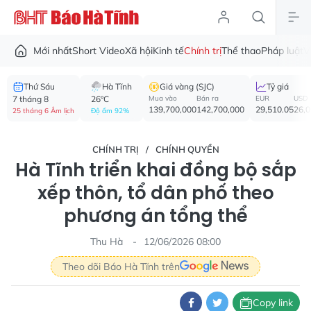
Mới nhất
Short Video
Xã hội
Kinh tế
Chính trị
Thể thao
Pháp luật
V
Thứ Sáu
Hà Tĩnh
Giá vàng (SJC)
Tỷ giá
7 tháng 8
26°C
Mua vào
Bán ra
EUR
USD
139,700,000
142,700,000
29,510.05
26,
25 tháng 6 Âm lịch
Độ ẩm 92%
CHÍNH TRỊ
CHÍNH QUYỀN
Hà Tĩnh triển khai đồng bộ sắp
xếp thôn, tổ dân phố theo
phương án tổng thể
Thu Hà
12/06/2026 08:00
Theo dõi Báo Hà Tĩnh trên
Copy link