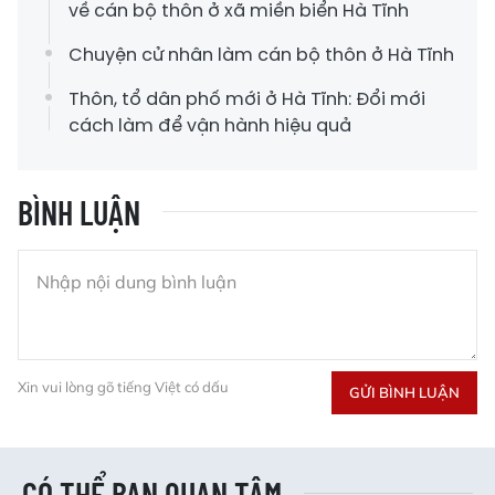
về cán bộ thôn ở xã miền biển Hà Tĩnh
Chuyện cử nhân làm cán bộ thôn ở Hà Tĩnh
Thôn, tổ dân phố mới ở Hà Tĩnh: Đổi mới
cách làm để vận hành hiệu quả
BÌNH LUẬN
Xin vui lòng gõ tiếng Việt có dấu
GỬI BÌNH LUẬN
CÓ THỂ BẠN QUAN TÂM