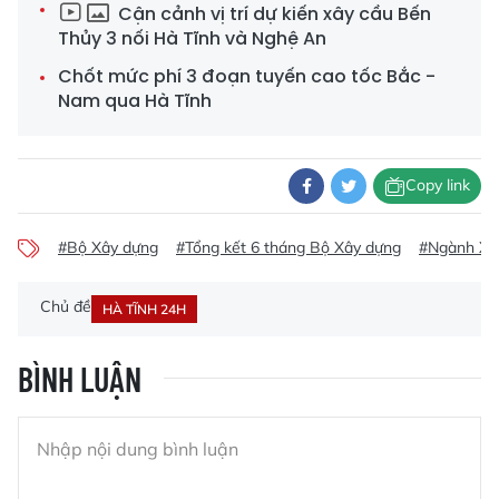
Cận cảnh vị trí dự kiến xây cầu Bến
Thủy 3 nối Hà Tĩnh và Nghệ An
Chốt mức phí 3 đoạn tuyến cao tốc Bắc -
Nam qua Hà Tĩnh
Copy link
#Bộ Xây dựng
#Tổng kết 6 tháng Bộ Xây dựng
#Ngành Xây
Chủ đề
HÀ TĨNH 24H
BÌNH LUẬN