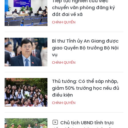
Tiếp tục nghiên cứu việc
chuyển văn phòng đăng ký
đất đai về xã
CHÍNH QUYỀN
Bí thư Tỉnh ủy An Giang được
giao Quyền Bộ trưởng Bộ Nội
vụ
CHÍNH QUYỀN
Thủ tướng: Có thể sáp nhập,
giảm 50% trường học nếu đủ
điều kiện
CHÍNH QUYỀN
Chủ tịch UBND tỉnh trực