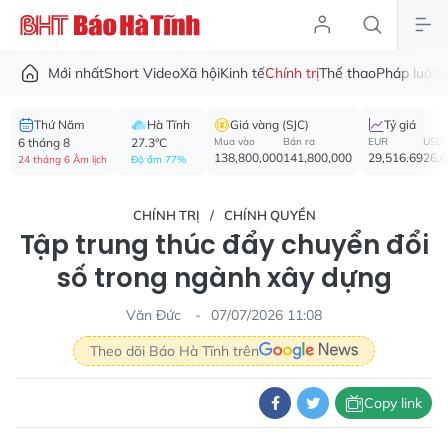
Mới nhất
Short Video
Xã hội
Kinh tế
Chính trị
Thể thao
Pháp luật
V
Thứ Năm
Hà Tĩnh
Giá vàng (SJC)
Tỷ giá
6 tháng 8
27.3°C
Mua vào
Bán ra
EUR
USD
138,800,000
141,800,000
29,516.69
26,
24 tháng 6 Âm lịch
Độ ẩm 77%
CHÍNH TRỊ
CHÍNH QUYỀN
Tập trung thúc đẩy chuyển đổi
số trong ngành xây dựng
Văn Đức
07/07/2026 11:08
Theo dõi Báo Hà Tĩnh trên
Copy link