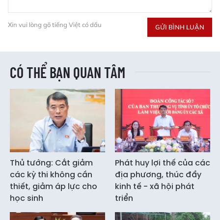
Xin vui lòng gõ tiếng Việt có dấu
GỬI BÌNH LUẬN
CÓ THỂ BẠN QUAN TÂM
Thủ tướng: Cắt giảm
Phát huy lợi thế của các
các kỳ thi không cần
địa phương, thúc đẩy
thiết, giảm áp lực cho
kinh tế - xã hội phát
học sinh
triển