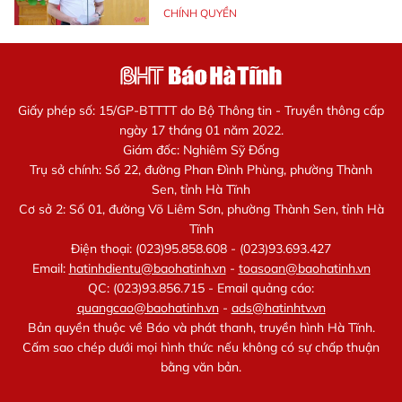
CHÍNH QUYỀN
Giấy phép số: 15/GP-BTTTT do Bộ Thông tin - Truyền thông cấp
ngày 17 tháng 01 năm 2022.
Giám đốc: Nghiêm Sỹ Đống
Trụ sở chính: Số 22, đường Phan Đình Phùng, phường Thành
Sen, tỉnh Hà Tĩnh
Cơ sở 2: Số 01, đường Võ Liêm Sơn, phường Thành Sen, tỉnh Hà
Tĩnh
Điện thoại: (023)95.858.608 - (023)93.693.427
Email:
hatinhdientu@baohatinh.vn
-
toasoan@baohatinh.vn
QC: (023)93.856.715 - Email quảng cáo:
quangcao@baohatinh.vn
-
ads@hatinhtv.vn
Bản quyền thuộc về Báo và phát thanh, truyền hình Hà Tĩnh.
Cấm sao chép dưới mọi hình thức nếu không có sự chấp thuận
bằng văn bản.