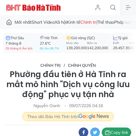
Mới nhất
Short Video
Xã hội
Kinh tế
Chính trị
Thể thao
Pháp luật
V
Thứ Sáu
Hà Tĩnh
Giá vàng (SJC)
Tỷ giá
7 tháng 8
27.6°C
Mua vào
Bán ra
EUR
USD
139,200,000
142,200,000
29,457.39
26,
25 tháng 6 Âm lịch
Độ ẩm 86.7%
CHÍNH TRỊ
CHÍNH QUYỀN
Phường đầu tiên ở Hà Tĩnh ra
mắt mô hình "Dịch vụ công lưu
động" phục vụ tận nhà
Nguyễn Oanh
09/07/2026 04:18
Theo dõi Báo Hà Tĩnh trên
Copy link