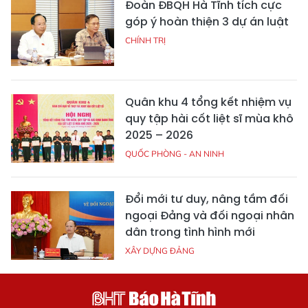
Đoàn ĐBQH Hà Tĩnh tích cực
góp ý hoàn thiện 3 dự án luật
CHÍNH TRỊ
Quân khu 4 tổng kết nhiệm vụ
quy tập hài cốt liệt sĩ mùa khô
2025 – 2026
QUỐC PHÒNG - AN NINH
Đổi mới tư duy, nâng tầm đối
ngoại Đảng và đối ngoại nhân
dân trong tình hình mới
XÂY DỰNG ĐẢNG