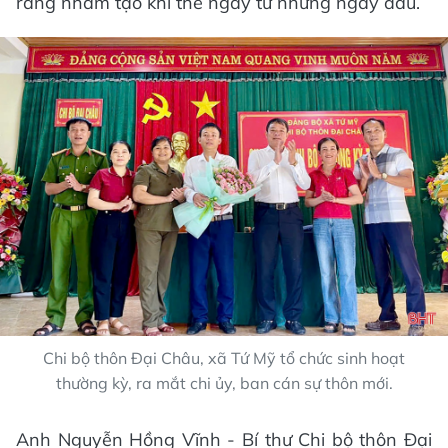
ràng nhằm tạo khí thế ngay từ những ngày đầu.
Chi bộ thôn Đại Châu, xã Tứ Mỹ tổ chức sinh hoạt
thường kỳ, ra mắt chi ủy, ban cán sự thôn mới.
Anh Nguyễn Hồng Vĩnh - Bí thư Chi bộ thôn Đại