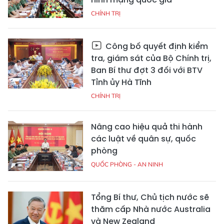
CHÍNH TRỊ
Công bố quyết định kiểm
tra, giám sát của Bộ Chính trị,
Ban Bí thư đợt 3 đối với BTV
Tỉnh ủy Hà Tĩnh
CHÍNH TRỊ
Nâng cao hiệu quả thi hành
các luật về quân sự, quốc
phòng
QUỐC PHÒNG - AN NINH
Tổng Bí thư, Chủ tịch nước sẽ
thăm cấp Nhà nước Australia
và New Zealand