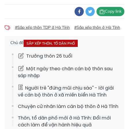
Copy link
#Sắp xếp thôn TDP ở Hà Tĩnh
#Sắp xếp thôn ở Hà Tĩnh
#V
Chủ đề
SẮP XẾP THÔN, TỔ DÂN PHỐ
Trưởng thôn 26 tuổi
Một ngày theo chân cán bộ thôn sau
sáp nhập
Người trẻ "đứng mũi chịu sào" - lời giải
về cán bộ thôn ở xã miền biển Hà Tĩnh
Chuyện cử nhân làm cán bộ thôn ở Hà Tĩnh
Thôn, tổ dân phố mới ở Hà Tĩnh: Đổi mới
cách làm để vận hành hiệu quả