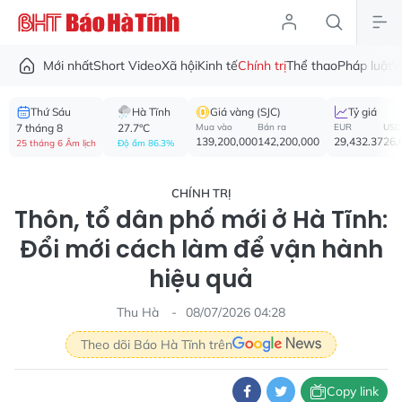
Mới nhất
Short Video
Xã hội
Kinh tế
Chính trị
Thể thao
Pháp luật
V
Thứ Sáu
Hà Tĩnh
Giá vàng (SJC)
Tỷ giá
7 tháng 8
27.7°C
Mua vào
Bán ra
EUR
USD
139,200,000
142,200,000
29,432.37
26,
25 tháng 6 Âm lịch
Độ ẩm 86.3%
CHÍNH TRỊ
Thôn, tổ dân phố mới ở Hà Tĩnh:
Đổi mới cách làm để vận hành
hiệu quả
Thu Hà
08/07/2026 04:28
Theo dõi Báo Hà Tĩnh trên
Copy link