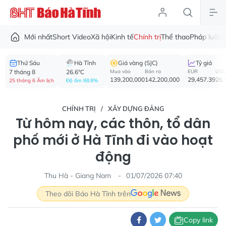
Mới nhất
Short Video
Xã hội
Kinh tế
Chính trị
Thể thao
Pháp luật
V
Thứ Sáu
Hà Tĩnh
Giá vàng (SJC)
Tỷ giá
7 tháng 8
26.6°C
Mua vào
Bán ra
EUR
USD
139,200,000
142,200,000
29,457.39
26,
25 tháng 6 Âm lịch
Độ ẩm 88.8%
CHÍNH TRỊ
XÂY DỰNG ĐẢNG
Từ hôm nay, các thôn, tổ dân
phố mới ở Hà Tĩnh đi vào hoạt
động
Thu Hà - Giang Nam
01/07/2026 07:40
Theo dõi Báo Hà Tĩnh trên
Copy link