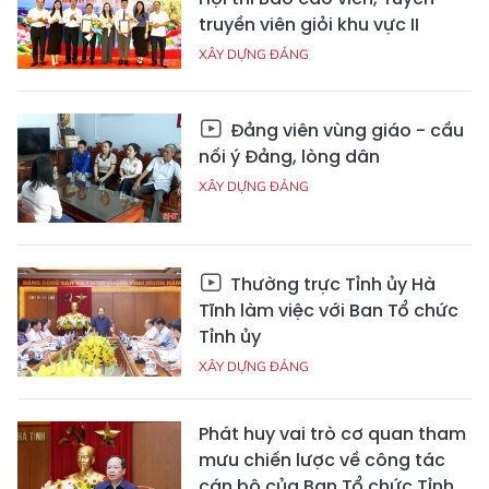
truyền viên giỏi khu vực II
XÂY DỰNG ĐẢNG
Đảng viên vùng giáo - cầu
nối ý Đảng, lòng dân
XÂY DỰNG ĐẢNG
Thường trực Tỉnh ủy Hà
Tĩnh làm việc với Ban Tổ chức
Tỉnh ủy
XÂY DỰNG ĐẢNG
Phát huy vai trò cơ quan tham
mưu chiến lược về công tác
cán bộ của Ban Tổ chức Tỉnh