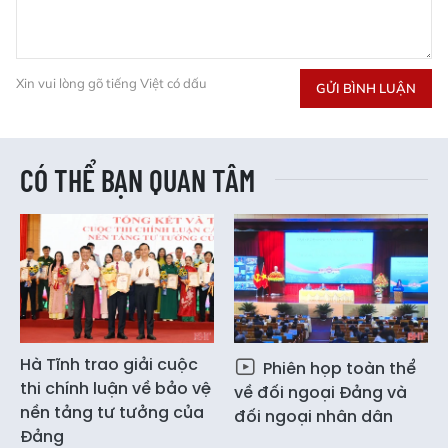
Xin vui lòng gõ tiếng Việt có dấu
GỬI BÌNH LUẬN
CÓ THỂ BẠN QUAN TÂM
Hà Tĩnh trao giải cuộc
Phiên họp toàn thể
thi chính luận về bảo vệ
về đối ngoại Đảng và
nền tảng tư tưởng của
đối ngoại nhân dân
Đảng