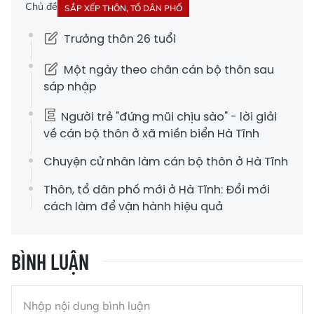
Chủ đề
SẮP XẾP THÔN, TỔ DÂN PHỐ
Trưởng thôn 26 tuổi
Một ngày theo chân cán bộ thôn sau
sáp nhập
Người trẻ "đứng mũi chịu sào" - lời giải
về cán bộ thôn ở xã miền biển Hà Tĩnh
Chuyện cử nhân làm cán bộ thôn ở Hà Tĩnh
Thôn, tổ dân phố mới ở Hà Tĩnh: Đổi mới
cách làm để vận hành hiệu quả
BÌNH LUẬN