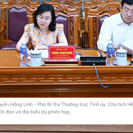
yễn Hồng Lĩnh - Phó Bí thư Thường trực Tỉnh ủy, Chủ tịch H
hỉ đạo và đại biểu dự phiên họp.