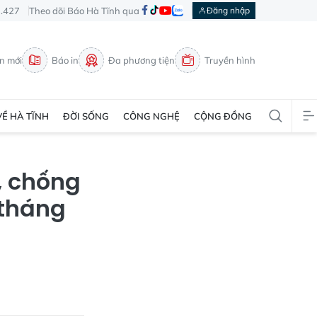
3.427
Theo dõi Báo Hà Tĩnh qua
Đăng nhập
in mới
Báo in
Đa phương tiện
Truyền hình
VỀ HÀ TĨNH
ĐỜI SỐNG
CÔNG NGHỆ
CỘNG ĐỒNG
, chống
 tháng