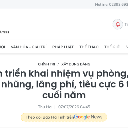
Hotline: 02393.69
T
HỘI
VĂN HÓA - GIẢI TRÍ
PHÁP LUẬT
THỂ THAO
THẾ GIỚI
CHÍNH TRỊ
XÂY DỰNG ĐẢNG
h triển khai nhiệm vụ phòng
nhũng, lãng phí, tiêu cực 6
cuối năm
Thu Hà
07/07/2026 04:45
Theo dõi Báo Hà Tĩnh trên