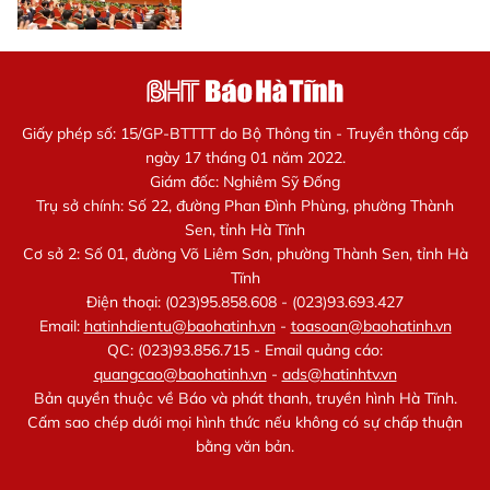
Giấy phép số: 15/GP-BTTTT do Bộ Thông tin - Truyền thông cấp
ngày 17 tháng 01 năm 2022.
Giám đốc: Nghiêm Sỹ Đống
Trụ sở chính: Số 22, đường Phan Đình Phùng, phường Thành
Sen, tỉnh Hà Tĩnh
Cơ sở 2: Số 01, đường Võ Liêm Sơn, phường Thành Sen, tỉnh Hà
Tĩnh
Điện thoại: (023)95.858.608 - (023)93.693.427
Email:
hatinhdientu@baohatinh.vn
-
toasoan@baohatinh.vn
QC: (023)93.856.715 - Email quảng cáo:
quangcao@baohatinh.vn
-
ads@hatinhtv.vn
Bản quyền thuộc về Báo và phát thanh, truyền hình Hà Tĩnh.
Cấm sao chép dưới mọi hình thức nếu không có sự chấp thuận
bằng văn bản.