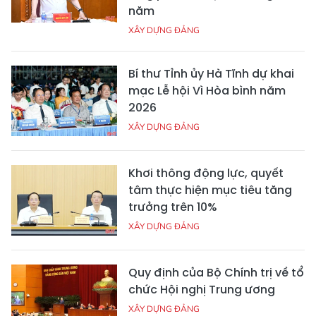
năm
XÂY DỰNG ĐẢNG
Bí thư Tỉnh ủy Hà Tĩnh dự khai
mạc Lễ hội Vì Hòa bình năm
2026
XÂY DỰNG ĐẢNG
Khơi thông động lực, quyết
tâm thực hiện mục tiêu tăng
trưởng trên 10%
XÂY DỰNG ĐẢNG
Quy định của Bộ Chính trị về tổ
chức Hội nghị Trung ương
XÂY DỰNG ĐẢNG