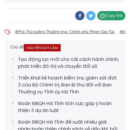
Copy link
#Phó Thủ tướng Thường trực Chính phủ Phạm Gia Túc
#Khu 
Chủ đề
NGUYỄN DUY LÂM
Tạo động lực mới cho cải cách hành chính,
phát triển đô thị và chuyển đổi số
Triển khai kế hoạch kiểm tra, giám sát đợt
3 của Bộ Chính trị, Ban Bí thư đối với Ban
Thường vụ Tỉnh ủy Hà Tĩnh
Đoàn ĐBQH Hà Tĩnh tích cực góp ý hoàn
thiện 3 dự án luật
Đoàn ĐBQH Hà Tĩnh đề xuất nhiều giải
pháp hoàn thiện chính sách về dầu khí, bồi