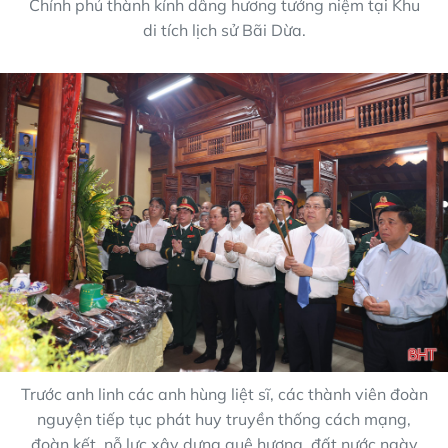
Chính phủ thành kính dâng hương tưởng niệm tại Khu
di tích lịch sử Bãi Dừa.
Trước anh linh các anh hùng liệt sĩ, các thành viên đoàn
nguyện tiếp tục phát huy truyền thống cách mạng,
đoàn kết, nỗ lực xây dựng quê hương, đất nước ngày