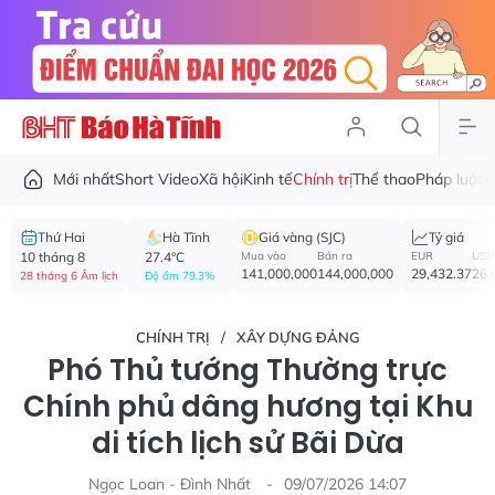
Mới nhất
Short Video
Xã hội
Kinh tế
Chính trị
Thể thao
Pháp luật
V
Thứ Hai
Hà Tĩnh
Giá vàng (SJC)
Tỷ giá
10 tháng 8
27.4°C
Mua vào
Bán ra
EUR
USD
141,000,000
144,000,000
29,432.37
26,
28 tháng 6 Âm lịch
Độ ẩm 79.3%
CHÍNH TRỊ
XÂY DỰNG ĐẢNG
Phó Thủ tướng Thường trực
Chính phủ dâng hương tại Khu
di tích lịch sử Bãi Dừa
Ngọc Loan - Đình Nhất
09/07/2026 14:07