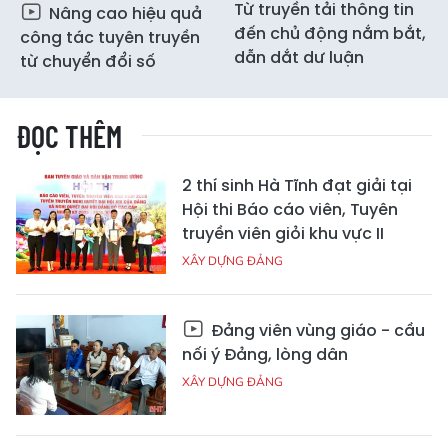
Từ truyền tải thông tin
Nâng cao hiệu quả
đến chủ động nắm bắt,
công tác tuyên truyền
dẫn dắt dư luận
từ chuyển đổi số
ĐỌC THÊM
2 thí sinh Hà Tĩnh đạt giải tại
Hội thi Báo cáo viên, Tuyên
truyền viên giỏi khu vực II
XÂY DỰNG ĐẢNG
Đảng viên vùng giáo - cầu
nối ý Đảng, lòng dân
XÂY DỰNG ĐẢNG