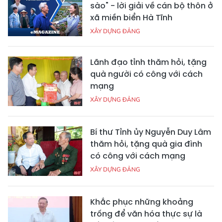
sào" - lời giải về cán bộ thôn ở
xã miền biển Hà Tĩnh
XÂY DỰNG ĐẢNG
Lãnh đạo tỉnh thăm hỏi, tặng
quà người có công với cách
mạng
XÂY DỰNG ĐẢNG
Bí thư Tỉnh ủy Nguyễn Duy Lâm
thăm hỏi, tặng quà gia đình
có công với cách mạng
XÂY DỰNG ĐẢNG
Khắc phục những khoảng
trống để văn hóa thực sự là