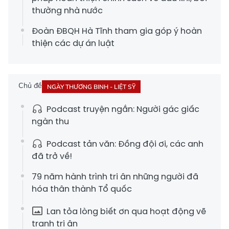
thường nhà nước
Đoàn ĐBQH Hà Tĩnh tham gia góp ý hoàn
thiện các dự án luật
Chủ đề
NGÀY THƯƠNG BINH - LIỆT SỸ
Podcast truyện ngắn: Người gác giấc
ngàn thu
Podcast tản văn: Đồng đội ơi, các anh
đã trở về!
79 năm hành trình tri ân những người đã
hóa thân thành Tổ quốc
Lan tỏa lòng biết ơn qua hoạt động vẽ
tranh tri ân