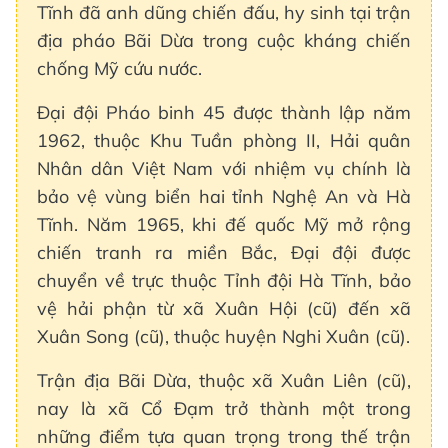
Tĩnh đã anh dũng chiến đấu, hy sinh tại trận
địa pháo Bãi Dừa trong cuộc kháng chiến
chống Mỹ cứu nước.
Đại đội Pháo binh 45 được thành lập năm
1962, thuộc Khu Tuần phòng II, Hải quân
Nhân dân Việt Nam với nhiệm vụ chính là
bảo vệ vùng biển hai tỉnh Nghệ An và Hà
Tĩnh. Năm 1965, khi đế quốc Mỹ mở rộng
chiến tranh ra miền Bắc, Đại đội được
chuyển về trực thuộc Tỉnh đội Hà Tĩnh, bảo
vệ hải phận từ xã Xuân Hội (cũ) đến xã
Xuân Song (cũ), thuộc huyện Nghi Xuân (cũ).
Trận địa Bãi Dừa, thuộc xã Xuân Liên (cũ),
nay là xã Cổ Đạm trở thành một trong
những điểm tựa quan trọng trong thế trận