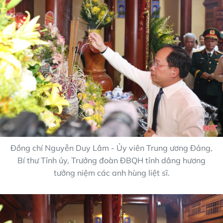
Đồng chí Nguyễn Duy Lâm - Ủy viên Trung ương Đảng,
Bí thư Tỉnh ủy, Trưởng đoàn ĐBQH tỉnh dâng hương
tưởng niệm các anh hùng liệt sĩ.