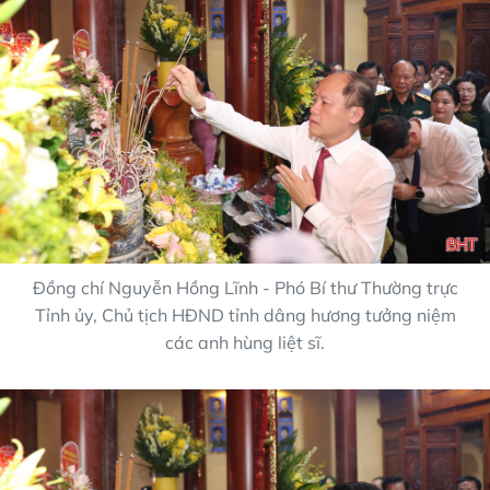
Đồng chí Nguyễn Hồng Lĩnh - Phó Bí thư Thường trực
Tỉnh ủy, Chủ tịch HĐND tỉnh dâng hương tưởng niệm
các anh hùng liệt sĩ.