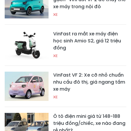
xe máy trong nội đô
XE
VinFast ra mắt xe máy điện
học sinh Amio S2, giá 12 triệu
đồng
XE
VinFast VF 2: Xe cỡ nhỏ chuẩn
nhu cầu đô thị, giá ngang tầm
xe máy
XE
Ô tô điện mini giá từ 148-188
triệu đồng/chiếc, xe nào đang
rẻ nhất?