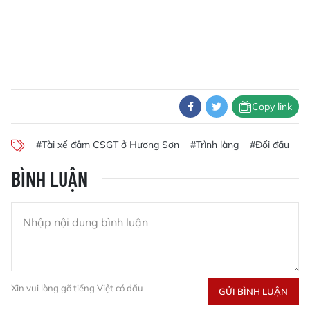
Copy link
#Tài xế đâm CSGT ở Hương Sơn
#Trình làng
#Đối đầu
#
BÌNH LUẬN
Xin vui lòng gõ tiếng Việt có dấu
GỬI BÌNH LUẬN