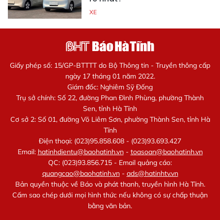
XE
Giấy phép số: 15/GP-BTTTT do Bộ Thông tin - Truyền thông cấp
ngày 17 tháng 01 năm 2022.
Giám đốc: Nghiêm Sỹ Đống
Trụ sở chính: Số 22, đường Phan Đình Phùng, phường Thành
Sen, tỉnh Hà Tĩnh
Cơ sở 2: Số 01, đường Võ Liêm Sơn, phường Thành Sen, tỉnh Hà
Tĩnh
Điện thoại: (023)95.858.608 - (023)93.693.427
Email:
hatinhdientu@baohatinh.vn
-
toasoan@baohatinh.vn
QC: (023)93.856.715 - Email quảng cáo:
quangcao@baohatinh.vn
-
ads@hatinhtv.vn
Bản quyền thuộc về Báo và phát thanh, truyền hình Hà Tĩnh.
Cấm sao chép dưới mọi hình thức nếu không có sự chấp thuận
bằng văn bản.