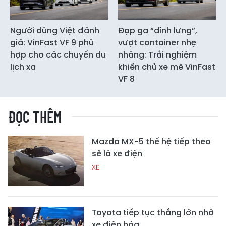
Người dùng Việt đánh
Đạp ga “dính lưng”,
giá: VinFast VF 9 phù
vượt container nhẹ
hợp cho các chuyến du
nhàng: Trải nghiệm
lịch xa
khiến chủ xe mê VinFast
VF 8
ĐỌC THÊM
Mazda MX-5 thế hệ tiếp theo
sẽ là xe điện
XE
Toyota tiếp tục thắng lớn nhờ
xe điện hóa