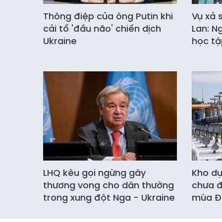
Thông điệp của ông Putin khi
Vụ xả 
cải tổ 'đầu não' chiến dịch
Lan: N
Ukraine
học tậ
LHQ kêu gọi ngừng gây
Kho dự
thương vong cho dân thường
chưa đ
trong xung đột Nga - Ukraine
mùa Đ