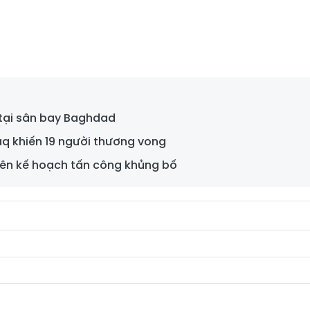
S tại sân bay Baghdad
aq khiến 19 người thương vong
lên kế hoạch tấn công khủng bố