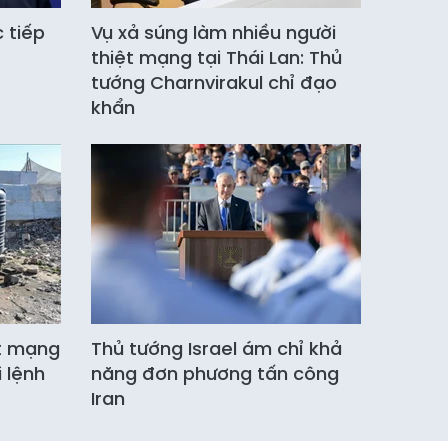
c tiếp
Vụ xả súng làm nhiều người
thiệt mạng tại Thái Lan: Thủ
tướng Charnvirakul chỉ đạo
khẩn
ệt mạng
Thủ tướng Israel ám chỉ khả
 lệnh
năng đơn phương tấn công
Iran