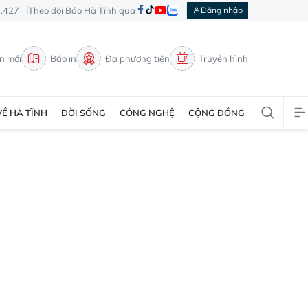
3.427
Theo dõi Báo Hà Tĩnh qua
Đăng nhập
in mới
Báo in
Đa phương tiện
Truyền hình
VỀ HÀ TĨNH
ĐỜI SỐNG
CÔNG NGHỆ
CỘNG ĐỒNG