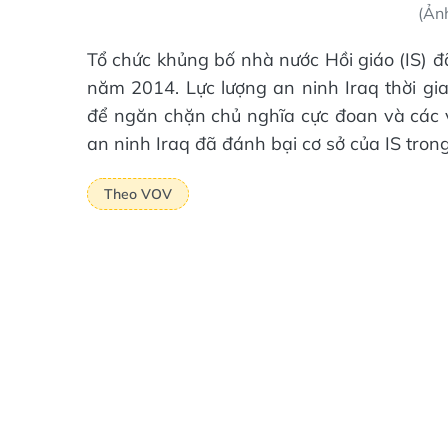
(Ản
Tổ chức khủng bố nhà nước Hồi giáo (IS) đ
năm 2014. Lực lượng an ninh Iraq thời g
để ngăn chặn chủ nghĩa cực đoan và các vụ
an ninh Iraq đã đánh bại cơ sở của IS trong
Theo VOV