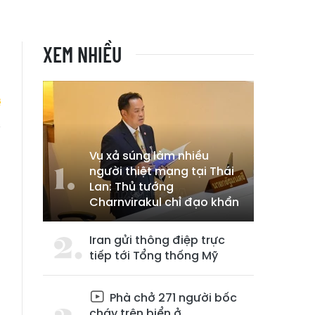
XEM NHIỀU
i
Vụ xả súng làm nhiều
người thiệt mạng tại Thái
Lan: Thủ tướng
Charnvirakul chỉ đạo khẩn
Iran gửi thông điệp trực
tiếp tới Tổng thống Mỹ
Phà chở 271 người bốc
cháy trên biển ở