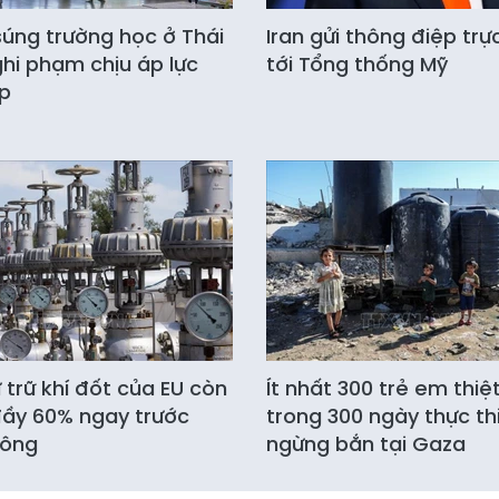
súng trường học ở Thái
Iran gửi thông điệp trự
ghi phạm chịu áp lực
tới Tổng thống Mỹ
p
 trữ khí đốt của EU còn
Ít nhất 300 trẻ em thi
ầy 60% ngay trước
trong 300 ngày thực thi
ông
ngừng bắn tại Gaza