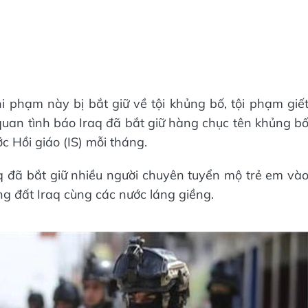
 phạm này bị bắt giữ về tội khủng bố, tội phạm giế
 quan tình báo Iraq đã bắt giữ hàng chục tên khủng b
c Hồi giáo (IS) mỗi tháng.
 đã bắt giữ nhiều người chuyên tuyển mộ trẻ em và
ùng đất Iraq cùng các nước láng giềng.