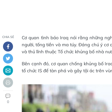
Cơ quan tình báo Iraq nói rằng những nghi
CHIA SẺ
người, tống tiền và ma túy. Đáng chú ý cơ
và thủ lĩnh thuộc Tổ chức khủng bố nhà nướ
Bên cạnh đó, cơ quan chống khủng bố Iraq
tổ chức IS để tàn phá và gây tội ác trên v
0