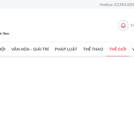
Hotline: 02393.69
T
HỘI
VĂN HÓA - GIẢI TRÍ
PHÁP LUẬT
THỂ THAO
THẾ GIỚI