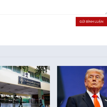
GỬI BÌNH LUẬN