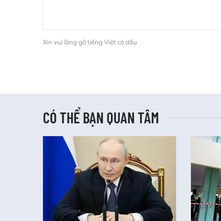
Xin vui lòng gõ tiếng Việt có dấu
CÓ THỂ BẠN QUAN TÂM