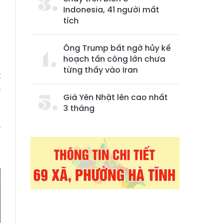
Indonesia, 41 người mất
tích
Ông Trump bất ngờ hủy kế
hoạch tấn công lớn chưa
từng thấy vào Iran
t
ố
Giá Yên Nhật lên cao nhất
3 tháng
o