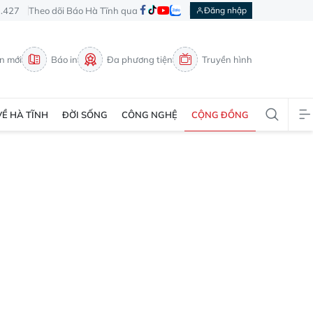
3.427
Theo dõi Báo Hà Tĩnh qua
Đăng nhập
in mới
Báo in
Đa phương tiện
Truyền hình
VỀ HÀ TĨNH
ĐỜI SỐNG
CÔNG NGHỆ
CỘNG ĐỒNG