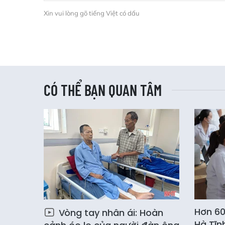
Xin vui lòng gõ tiếng Việt có dấu
CÓ THỂ BẠN QUAN TÂM
Hơn 60
Vòng tay nhân ái: Hoàn
Hà Tĩn