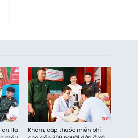
g an Hà
Khám, cấp thuốc miễn phí
ến máu
cho gần 300 người dân ở xã