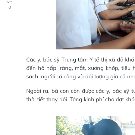
0
Các y, bác sỹ Trung tâm Y tế thị xã đã khá
đến hô hấp, răng, mắt, xương khớp, tiêu 
sách, người có công và đối tượng già cả ne
Ngoài ra, bà con còn được các y, bác sỹ 
thời tiết thay đổi. Tổng kinh phí cho đợt k