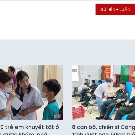
GỬI BÌNH LUẬN
0 trẻ em khuyết tật ở
8 cán bộ, chiến sĩ Côn
h được khám, phẫu
Tĩnh vượt hơn 50km hi