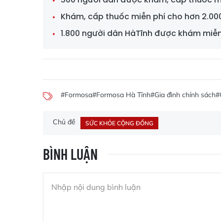
Khám, cấp thuốc miễn phí cho hơn 2.000
1.800 người dân HàTĩnh được khám miễn 
#Formosa
#Formosa Hà Tĩnh
#Gia đình chính sách
#
Chủ đề
SỨC KHỎE CỘNG ĐỒNG
BÌNH LUẬN