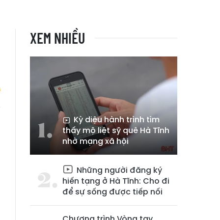
XEM NHIỀU
Kỳ diệu hành trình tìm
i
thấy mộ liệt sỹ quê Hà Tĩnh
i
nhờ mạng xã hội
Những người đăng ký
hiến tạng ở Hà Tĩnh: Cho đi
để sự sống được tiếp nối
Chương trình Vòng tay