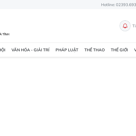
Hotline: 02393.69
T
HỘI
VĂN HÓA - GIẢI TRÍ
PHÁP LUẬT
THỂ THAO
THẾ GIỚI