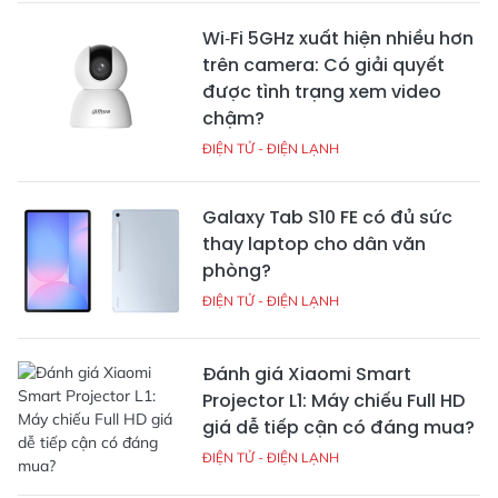
Wi‑Fi 5GHz xuất hiện nhiều hơn
trên camera: Có giải quyết
được tình trạng xem video
chậm?
ĐIỆN TỬ - ĐIỆN LẠNH
Galaxy Tab S10 FE có đủ sức
thay laptop cho dân văn
phòng?
ĐIỆN TỬ - ĐIỆN LẠNH
Đánh giá Xiaomi Smart
Projector L1: Máy chiếu Full HD
giá dễ tiếp cận có đáng mua?
ĐIỆN TỬ - ĐIỆN LẠNH