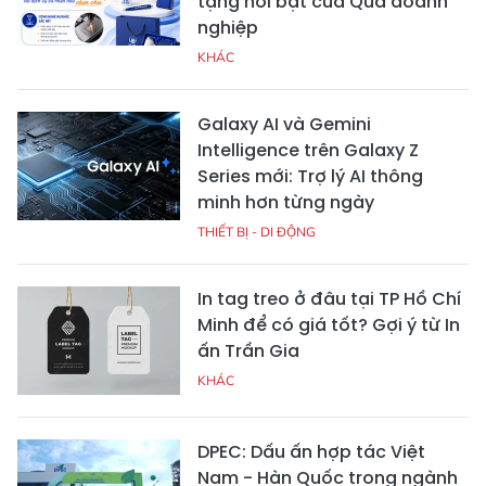
tặng nổi bật của Quà doanh
nghiệp
KHÁC
Galaxy AI và Gemini
Intelligence trên Galaxy Z
Series mới: Trợ lý AI thông
minh hơn từng ngày
THIẾT BỊ - DI ĐỘNG
In tag treo ở đâu tại TP Hồ Chí
Minh để có giá tốt? Gợi ý từ In
ấn Trần Gia
KHÁC
DPEC: Dấu ấn hợp tác Việt
Nam - Hàn Quốc trong ngành