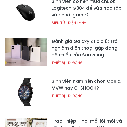
Sinh viên có nên mua chuột
Logitech G304 để vừa học tập
vừa chơi game?
ĐIỆN TỬ - ĐIỆN LẠNH
Đánh giá Galaxy Z Fold 8: Trải
nghiệm điện thoại gập dáng
hộ chiếu của Samsung
THIẾT BỊ - DI ĐỘNG
Sinh viên nam nên chọn Casio,
MVW hay G-SHOCK?
THIẾT BỊ - DI ĐỘNG
Trao Thiệp – nơi mỗi lời mời và