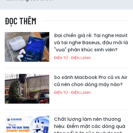
ĐỌC THÊM
Đại chiến giá rẻ: Tai nghe Havit
và tai nghe Baseus, đâu mới là
"vua" phân khúc sinh viên?
ĐIỆN TỬ - ĐIỆN LẠNH
So sánh Macbook Pro cũ vs Air
cũ nên chọn dòng máy nào?
ĐIỆN TỬ - ĐIỆN LẠNH
Chất lượng làm nên thương
hiệu: Điểm mặt các dòng quà