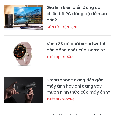
Giá linh kiện biến động có
khiến bộ PC đồng bộ dễ mua
hơn?
ĐIỆN TỬ - ĐIỆN LẠNH
Venu 3S có phải smartwatch
cân bằng nhất của Garmin?
THIẾT BỊ - DI ĐỘNG
Smartphone đang tiến gần
máy ảnh hay chỉ đang vay
mượn hình thức của máy ảnh?
THIẾT BỊ - DI ĐỘNG