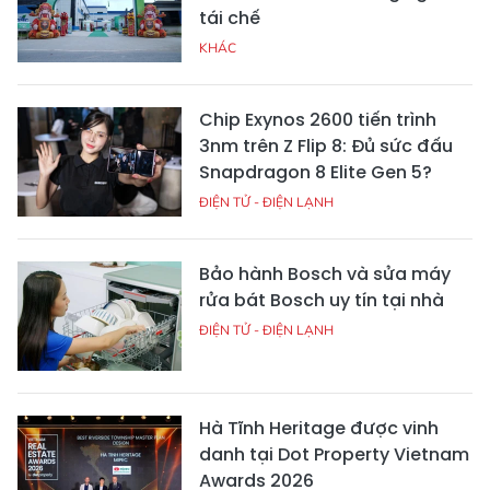
tái chế
KHÁC
Chip Exynos 2600 tiến trình
3nm trên Z Flip 8: Đủ sức đấu
Snapdragon 8 Elite Gen 5?
ĐIỆN TỬ - ĐIỆN LẠNH
Bảo hành Bosch và sửa máy
rửa bát Bosch uy tín tại nhà
ĐIỆN TỬ - ĐIỆN LẠNH
Hà Tĩnh Heritage được vinh
danh tại Dot Property Vietnam
Awards 2026