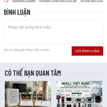
#Sankid Studio
#studio chụp ảnh cho bé
#chụp ảnh cho b
BÌNH LUẬN
Xin vui lòng gõ tiếng Việt có dấu
GỬI BÌNH LUẬN
CÓ THỂ BẠN QUAN TÂM