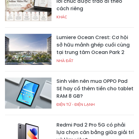
lời chúc được trao đi theo
cách riêng
KHÁC
Lumiere Ocean Crest: Cơ hội
sở hữu mảnh ghép cuối cùng
tại trung tâm Ocean Park 2
NHÀ ĐẤT
Sinh viên nên mua OPPO Pad
SE hay cố thêm tiền cho tablet
RAM 8 GB?
ĐIỆN TỬ - ĐIỆN LẠNH
Redmi Pad 2 Pro 5G có phải
lựa chọn cân bằng giữa giải trí