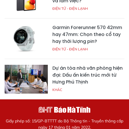
và làm việc?
ĐIỆN TỬ - ĐIỆN LẠNH
Garmin Forerunner 570 42mm
hay 47mm: Chọn theo cổ tay
hay thời lượng pin?
ĐIỆN TỬ - ĐIỆN LẠNH
Dự án tòa nhà văn phòng hiện
đại: Dấu ấn kiến trúc mới từ
Hưng Phú Thịnh
KHÁC
Giấy phép số: 15/GP-BTTTT do Bộ Thông tin - Truyền thông cấp
ngày 17 tháng 01 năm 2022.