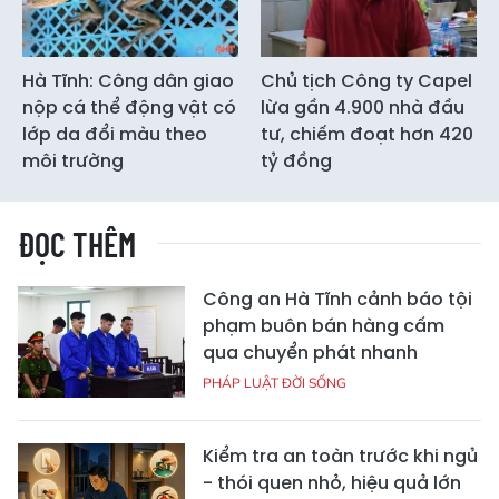
Hà Tĩnh: Công dân giao
Chủ tịch Công ty Capel
nộp cá thể động vật có
lừa gần 4.900 nhà đầu
lớp da đổi màu theo
tư, chiếm đoạt hơn 420
môi trường
tỷ đồng
ĐỌC THÊM
Công an Hà Tĩnh cảnh báo tội
phạm buôn bán hàng cấm
qua chuyển phát nhanh
PHÁP LUẬT ĐỜI SỐNG
Kiểm tra an toàn trước khi ngủ
- thói quen nhỏ, hiệu quả lớn