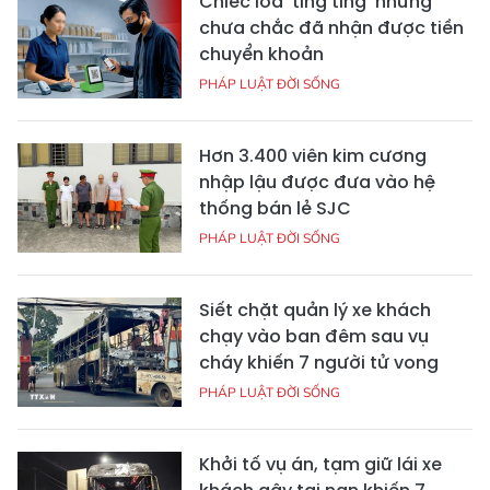
Chiếc loa 'ting ting' nhưng
chưa chắc đã nhận được tiền
chuyển khoản
PHÁP LUẬT ĐỜI SỐNG
Hơn 3.400 viên kim cương
nhập lậu được đưa vào hệ
thống bán lẻ SJC
PHÁP LUẬT ĐỜI SỐNG
Siết chặt quản lý xe khách
chạy vào ban đêm sau vụ
cháy khiến 7 người tử vong
PHÁP LUẬT ĐỜI SỐNG
Khởi tố vụ án, tạm giữ lái xe