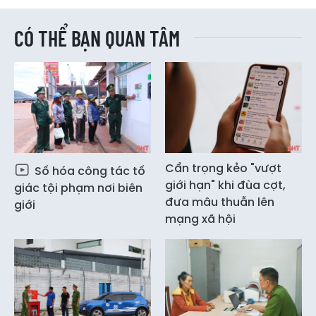
CÓ THỂ BẠN QUAN TÂM
Cẩn trọng kẻo "vượt
Số hóa công tác tố
giới hạn" khi đùa cợt,
giác tội phạm nơi biên
đưa mâu thuẫn lên
giới
mạng xã hội