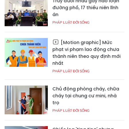
Truy đuổi nhau gây náo loạn
đường phố, 17 thiếu niên lĩnh
án
PHÁP LUẬT ĐỜI SỐNG
[Motion graphic] Mức
phạt vi phạm lao động chưa
thành niên theo quy định mới
nhất
PHÁP LUẬT ĐỜI SỐNG
Chủ động phòng cháy, chữa
cháy tại chung cư mini, nhà
trọ
PHÁP LUẬT ĐỜI SỐNG