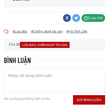
Copy link
#Lừa đảo
#Chiếm đoạt tài sản
#Hà Tĩnh 24h
Chủ đề
LỪA ĐẢO, CHIẾM ĐOẠT TÀI SẢN
BÌNH LUẬN
Xin vui lòng gõ tiếng Việt có dấu
GỬI BÌNH LUẬN