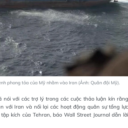
lệnh phong tỏa của Mỹ nhằm vào Iran (Ảnh: Quân đội Mỹ).
ói với các trợ lý trong các cuộc thảo luận kín rằn
với Iran và nối lại các hoạt động quân sự tổng lự
tập kích của Tehran, báo Wall Street Journal dẫn lờ