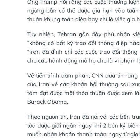
Ông Trump nói rằng các cuộc thương lượn
ngừng bắn có thể được gia hạn vào tuần 
thuận khung toàn diện hay chỉ là việc gia 
Tuy nhiên, Tehran gần đây phủ nhận vi
“không có bất kỳ trao đổi thông điệp nà
“Iran đã đình chỉ các cuộc trao đổi thông
cho các hành động mà họ cho là vi phạm lệ
Về tiến trình đàm phán, CNN đưa tin rằng 
của Iran về các khoản bồi thường sau xu
tâm đạt được một thỏa thuận được xem là 
Barack Obama.
Theo nguồn tin, Iran đã nói với các bên t
tỏa được giải ngân ngay khi 2 bên ký biê
muốn nhận khoản thanh toán ngay từ gia