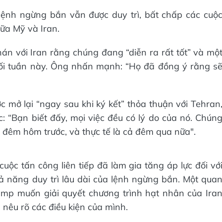
ệnh ngừng bắn vẫn được duy trì, bất chấp các cuộ
iữa Mỹ và Iran.
án với Iran rằng chúng đang “diễn ra rất tốt” và mộ
uối tuần này. Ông nhấn mạnh: “Họ đã đồng ý rằng s
mở lại “ngay sau khi ký kết” thỏa thuận với Tehran
: “Bạn biết đấy, mọi việc đều có lý do của nó. Chún
đêm hôm trước, và thực tế là cả đêm qua nữa".
uộc tấn công liên tiếp đã làm gia tăng áp lực đối vớ
 năng duy trì lâu dài của lệnh ngừng bắn. Một qua
p muốn giải quyết chương trình hạt nhân của Ira
nêu rõ các điều kiện của mình.