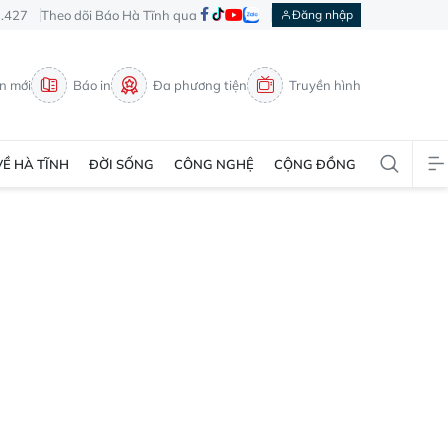
3.427
Theo dõi Báo Hà Tĩnh qua
Đăng nhập
in mới
Báo in
Đa phương tiện
Truyền hình
VỀ HÀ TĨNH
ĐỜI SỐNG
CÔNG NGHỆ
CỘNG ĐỒNG