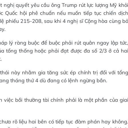
 nghị quyết yêu cầu ông Trump rút lực lượng Mỹ khỏ
ợc Quốc hội phê chuẩn nếu muốn tiếp tục chiến dịc
 lệ phiếu 215-208, sau khi 4 nghị sĩ Cộng hòa cùng b
ày.
háp lý ràng buộc để buộc phải rút quân ngay lập tức
ủa tổng thống hoặc phải đạt được đa số 2/3 ở cả ha
.
hái này nhằm gia tăng sức ép chính trị đối với tổn
sang tháng thứ 4 dù đang có lệnh ngừng bắn.
 việc bồi thường tài chính phải là một phần của gia
hưa rõ liệu hai bên có tiếp tục đàm phán hay không