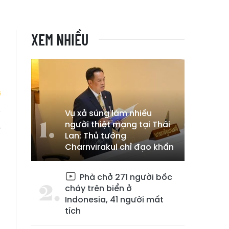
XEM NHIỀU
Vụ xả súng làm nhiều
người thiệt mạng tại Thái
y
Lan: Thủ tướng
Charnvirakul chỉ đạo khẩn
Phà chở 271 người bốc
cháy trên biển ở
Indonesia, 41 người mất
tích