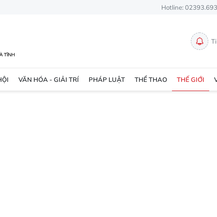
Hotline: 02393.69
T
HỘI
VĂN HÓA - GIẢI TRÍ
PHÁP LUẬT
THỂ THAO
THẾ GIỚI