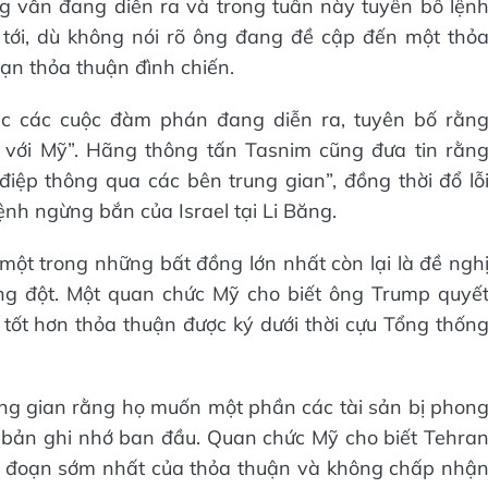
g vẫn đang diễn ra và trong tuần này tuyên bố lện
tới, dù không nói rõ ông đang đề cập đến một thỏ
hạn thỏa thuận đình chiến.
ệc các cuộc đàm phán đang diễn ra, tuyên bố rằn
o với Mỹ”. Hãng thông tấn Tasnim cũng đưa tin rằn
 điệp thông qua các bên trung gian”, đồng thời đổ lỗ
nh ngừng bắn của Israel tại Li Băng.
một trong những bất đồng lớn nhất còn lại là đề ngh
ng đột. Một quan chức Mỹ cho biết ông Trump quyế
tốt hơn thỏa thuận được ký dưới thời cựu Tổng thốn
rung gian rằng họ muốn một phần các tài sản bị phon
n bản ghi nhớ ban đầu. Quan chức Mỹ cho biết Tehra
i đoạn sớm nhất của thỏa thuận và không chấp nhậ