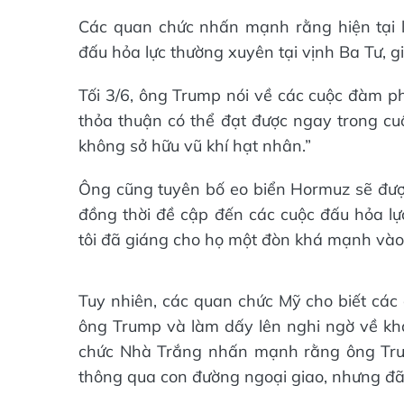
Các quan chức nhấn mạnh rằng hiện tại l
đấu hỏa lực thường xuyên tại vịnh Ba Tư, g
Tối 3/6, ông Trump nói về các cuộc đàm ph
thỏa thuận có thể đạt được ngay trong c
không sở hữu vũ khí hạt nhân.”
Ông cũng tuyên bố eo biển Hormuz sẽ được 
đồng thời đề cập đến các cuộc đấu hỏa lực
tôi đã giáng cho họ một đòn khá mạnh vào 
Tuy nhiên, các quan chức Mỹ cho biết các c
ông Trump và làm dấy lên nghi ngờ về khả
chức Nhà Trắng nhấn mạnh rằng ông Trum
thông qua con đường ngoại giao, nhưng đã 