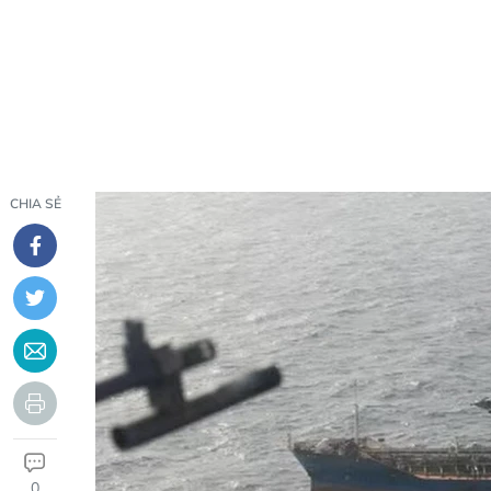
CHIA SẺ
0