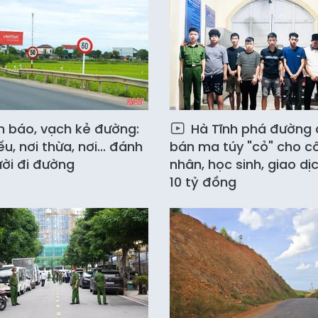
n báo, vạch kẻ đường:
Hà Tĩnh phá đường 
ếu, nơi thừa, nơi... đánh
bán ma túy "cỏ" cho c
ời đi đường
nhân, học sinh, giao dị
10 tỷ đồng