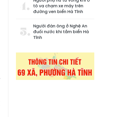
Người phụ nữ tử vong khi ô
tô va chạm xe máy trên
đường ven biển Hà Tĩnh
Người đàn ông ở Nghệ An
đuối nước khi tắm biển Hà
Tĩnh
)
n
õ
ị