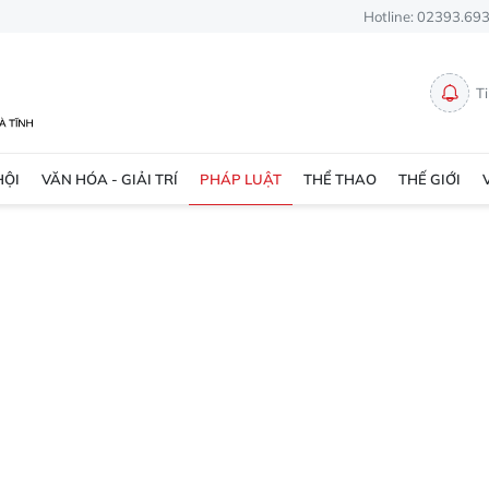
Hotline: 02393.69
T
HỘI
VĂN HÓA - GIẢI TRÍ
PHÁP LUẬT
THỂ THAO
THẾ GIỚI