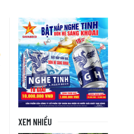
ộ
ị
XEM NHIỀU