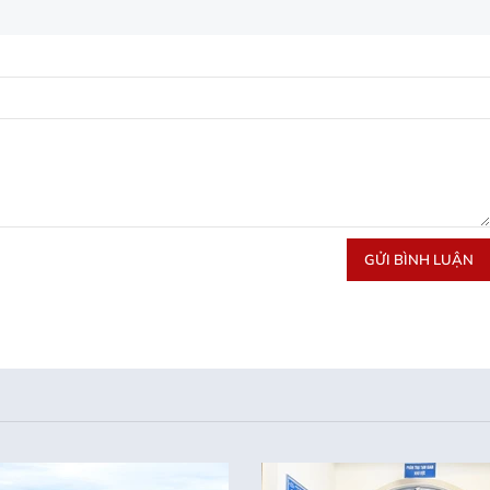
GỬI BÌNH LUẬN