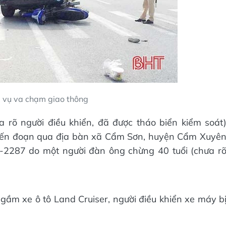
g vụ va chạm giao thông
a rõ người điều khiển, đã được tháo biển kiểm soát
đến đoạn qua địa bàn xã Cẩm Sơn, huyện Cẩm Xuyê
-2287 do một người đàn ông chừng 40 tuổi (chưa r
ầm xe ô tô Land Cruiser, người điều khiển xe máy b