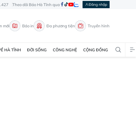
3.427
Theo dõi Báo Hà Tĩnh qua
Đăng nhập
in mới
Báo in
Đa phương tiện
Truyền hình
VỀ HÀ TĨNH
ĐỜI SỐNG
CÔNG NGHỆ
CỘNG ĐỒNG