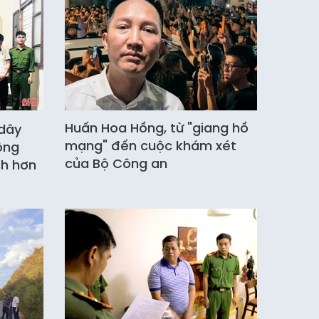
Huấn Hoa Hồng, từ "giang hồ
dây
mạng" đến cuộc khám xét
ông
của Bộ Công an
ch hơn