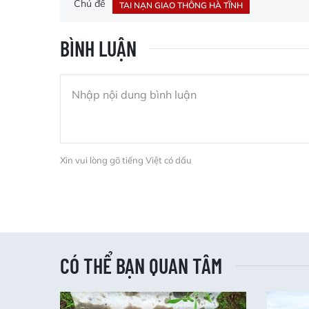
Chủ đề
TAI NẠN GIAO THÔNG HÀ TĨNH
BÌNH LUẬN
Xin vui lòng gõ tiếng Việt có dấu
CÓ THỂ BẠN QUAN TÂM