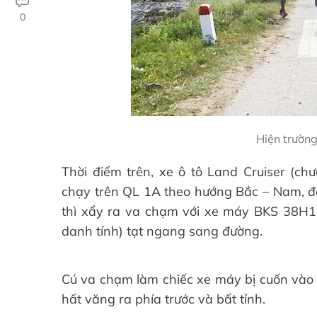
0
Hiện trườn
Thời điểm trên, xe ô tô Land Cruiser (chư
chạy trên QL 1A theo hướng Bắc – Nam, 
thì xẩy ra va chạm với xe máy BKS 38H1
danh tính) tạt ngang sang đường.
Cú va chạm làm chiếc xe máy bị cuốn vào g
hất văng ra phía trước và bất tỉnh.