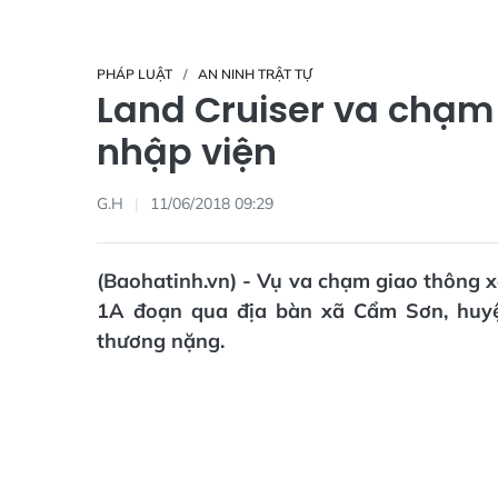
PHÁP LUẬT
AN NINH TRẬT TỰ
Land Cruiser va chạm 
nhập viện
G.H
11/06/2018 09:29
(Baohatinh.vn) - Vụ va chạm giao thông x
1A đoạn qua địa bàn xã Cẩm Sơn, huyệ
thương nặng.