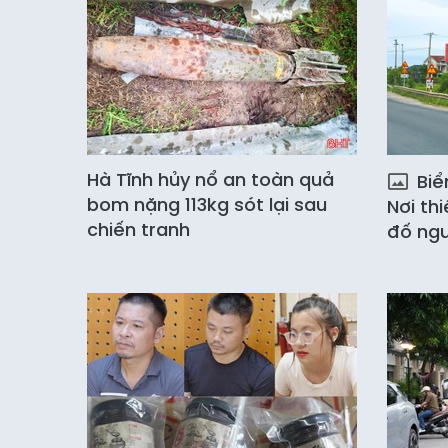
Hà Tĩnh hủy nổ an toàn quả
Biể
bom nặng 113kg sót lại sau
Nơi thi
chiến tranh
đố ngư