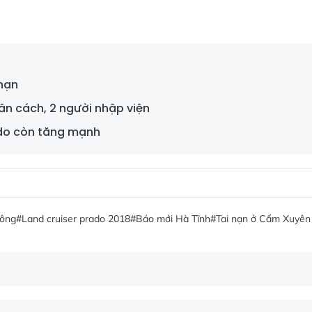
 nạn
ân cách, 2 người nhập viện
rado còn tăng mạnh
hông
#Land cruiser prado 2018
#Báo mới Hà Tĩnh
#Tai nạn ở Cẩm Xuyên