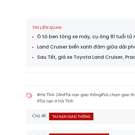
TIN LIÊN QUAN
Ô tô ben tông xe máy, cụ ông 81 tuổi tử
Land Cruiser biển xanh đâm giữa dải ph
Sau Tết, giá xe Toyota Land Cruiser, P
#Hà Tĩnh 24h
#Tai nạn giao thông
#Va chạm giao t
#Tai nạn ở Hà Tĩnh
Chủ đề
TAI NẠN GIAO THÔNG