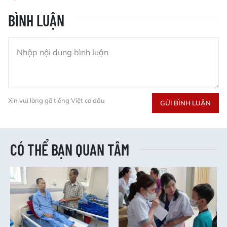
BÌNH LUẬN
Xin vui lòng gõ tiếng Việt có dấu
GỬI BÌNH LUẬN
CÓ THỂ BẠN QUAN TÂM