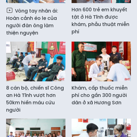
Hơn 600 trẻ em khuyết
Vòng tay nhân ái:
tật ở Hà Tĩnh được
Hoàn cảnh éo le của
khám, phẫu thuật miễn
người đàn ông làm
phí
thiện nguyện
8 cán bộ, chiến sĩ Công
Khám, cấp thuốc miễn
an Hà Tĩnh vượt hơn
phí cho gần 300 người
50km hiến máu cứu
dân ở xã Hương Sơn
người