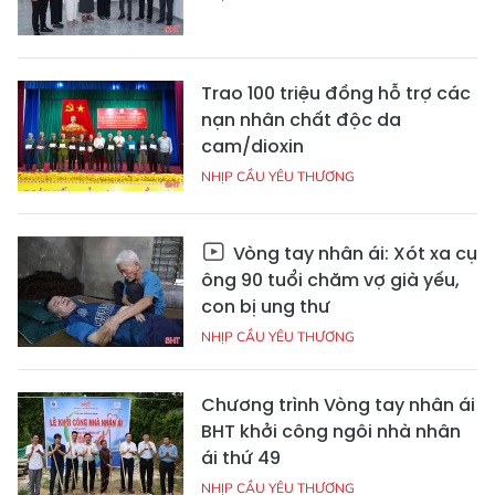
Trao 100 triệu đồng hỗ trợ các
nạn nhân chất độc da
cam/dioxin
NHỊP CẦU YÊU THƯƠNG
Vòng tay nhân ái: Xót xa cụ
ông 90 tuổi chăm vợ già yếu,
con bị ung thư
NHỊP CẦU YÊU THƯƠNG
Chương trình Vòng tay nhân ái
BHT khởi công ngôi nhà nhân
ái thứ 49
NHỊP CẦU YÊU THƯƠNG