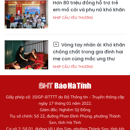
Hơn 80 triệu đồng hỗ trợ trẻ
em mồ côi và phụ nữ khó khăn
NHỊP CẦU YÊU THƯƠNG
Vòng tay nhân ái: Khó khăn
chồng chất trong gia đình hai
mẹ con cùng mắc ung thư
NHỊP CẦU YÊU THƯƠNG
Giấy phép số: 15/GP-BTTTT do Bộ Thông tin - Truyền thông cấp
ngày 17 tháng 01 năm 2022.
Giám đốc: Nghiêm Sỹ Đống
Trụ sở chính: Số 22, đường Phan Đình Phùng, phường Thành
Sen, tỉnh Hà Tĩnh
Cơ sở 2: Số 01, đường Võ Liêm Sơn, phường Thành Sen, tỉnh Hà