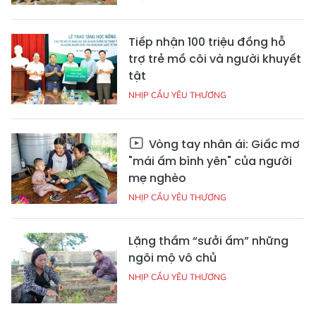
Tiếp nhận 100 triệu đồng hỗ
trợ trẻ mồ côi và người khuyết
tật
NHỊP CẦU YÊU THƯƠNG
Vòng tay nhân ái: Giấc mơ
"mái ấm bình yên" của người
mẹ nghèo
NHỊP CẦU YÊU THƯƠNG
Lặng thầm “sưởi ấm” những
ngôi mộ vô chủ
NHỊP CẦU YÊU THƯƠNG