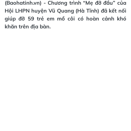
(Baohatinh.vn) - Chương trình “Mẹ đỡ đầu” của
Hội LHPN huyện Vũ Quang (Hà Tĩnh) đã kết nối
giúp đỡ 59 trẻ em mồ côi có hoàn cảnh khó
khăn trên địa bàn.