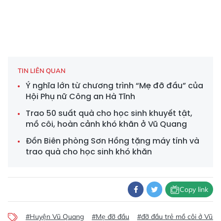
TIN LIÊN QUAN
Ý nghĩa lớn từ chương trình “Mẹ đỡ đầu” của
Hội Phụ nữ Công an Hà Tĩnh
Trao 50 suất quà cho học sinh khuyết tật,
mồ côi, hoàn cảnh khó khăn ở Vũ Quang
Đồn Biên phòng Sơn Hồng tặng máy tính và
trao quà cho học sinh khó khăn
Copy link
#Huyện Vũ Quang
#Mẹ đỡ đầu
#đỡ đầu trẻ mồ côi ở Vũ 