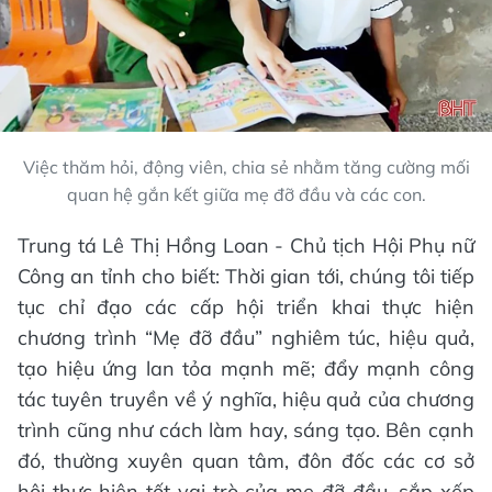
Việc thăm hỏi, động viên, chia sẻ nhằm tăng cường mối
quan hệ gắn kết giữa mẹ đỡ đầu và các con.
Trung tá Lê Thị Hồng Loan - Chủ tịch Hội Phụ nữ
Công an tỉnh cho biết: Thời gian tới, chúng tôi tiếp
tục chỉ đạo các cấp hội triển khai thực hiện
chương trình “Mẹ đỡ đầu” nghiêm túc, hiệu quả,
tạo hiệu ứng lan tỏa mạnh mẽ; đẩy mạnh công
tác tuyên truyền về ý nghĩa, hiệu quả của chương
trình cũng như cách làm hay, sáng tạo. Bên cạnh
đó, thường xuyên quan tâm, đôn đốc các cơ sở
hội thực hiện tốt vai trò của mẹ đỡ đầu, sắp xếp