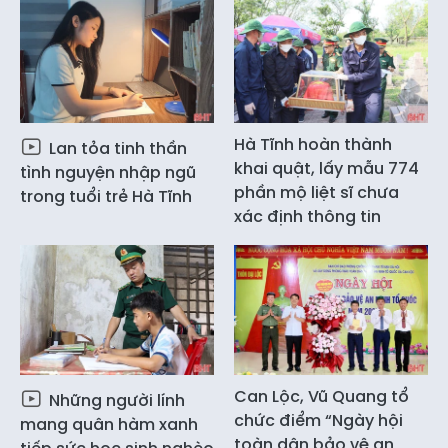
Hà Tĩnh hoàn thành
Lan tỏa tinh thần
khai quật, lấy mẫu 774
tình nguyện nhập ngũ
phần mộ liệt sĩ chưa
trong tuổi trẻ Hà Tĩnh
xác định thông tin
Can Lộc, Vũ Quang tổ
Những người lính
chức điểm “Ngày hội
mang quân hàm xanh
toàn dân bảo vệ an