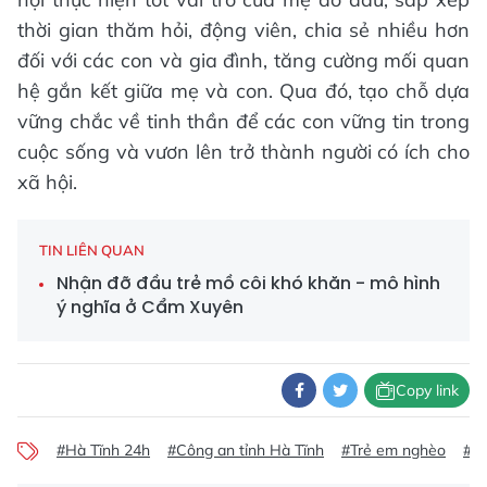
thời gian thăm hỏi, động viên, chia sẻ nhiều hơn
đối với các con và gia đình, tăng cường mối quan
hệ gắn kết giữa mẹ và con. Qua đó, tạo chỗ dựa
vững chắc về tinh thần để các con vững tin trong
cuộc sống và vươn lên trở thành người có ích cho
xã hội.
TIN LIÊN QUAN
Nhận đỡ đầu trẻ mồ côi khó khăn - mô hình
ý nghĩa ở Cẩm Xuyên
Copy link
#Hà Tĩnh 24h
#Công an tỉnh Hà Tĩnh
#Trẻ em nghèo
#Từ