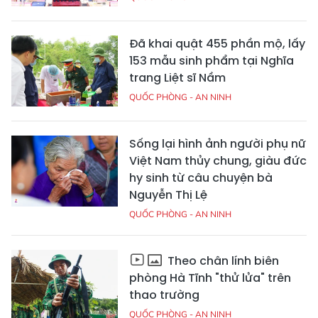
Đã khai quật 455 phần mộ, lấy
153 mẫu sinh phẩm tại Nghĩa
trang Liệt sĩ Nầm
QUỐC PHÒNG - AN NINH
Sống lại hình ảnh người phụ nữ
Việt Nam thủy chung, giàu đức
hy sinh từ câu chuyện bà
Nguyễn Thị Lệ
QUỐC PHÒNG - AN NINH
Theo chân lính biên
phòng Hà Tĩnh "thử lửa" trên
thao trường
QUỐC PHÒNG - AN NINH