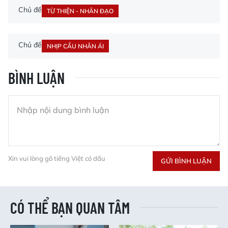
Chủ đề
TỪ THIỆN - NHÂN ĐẠO
Chủ đề
NHỊP CẦU NHÂN ÁI
BÌNH LUẬN
Xin vui lòng gõ tiếng Việt có dấu
GỬI BÌNH LUẬN
CÓ THỂ BẠN QUAN TÂM