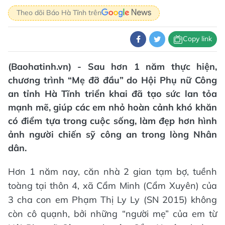
Theo dõi Báo Hà Tĩnh trên
Copy link
(Baohatinh.vn) - Sau hơn 1 năm thực hiện,
chương trình “Mẹ đỡ đầu” do Hội Phụ nữ Công
an tỉnh Hà Tĩnh triển khai đã tạo sức lan tỏa
mạnh mẽ, giúp các em nhỏ hoàn cảnh khó khăn
có điểm tựa trong cuộc sống, làm đẹp hơn hình
ảnh người chiến sỹ công an trong lòng Nhân
dân.
Hơn 1 năm nay, căn nhà 2 gian tạm bợ, tuềnh
toàng tại thôn 4, xã Cẩm Minh (Cẩm Xuyên) của
3 cha con em Phạm Thị Ly Ly (SN 2015) không
còn cô quạnh, bởi những “người mẹ” của em từ