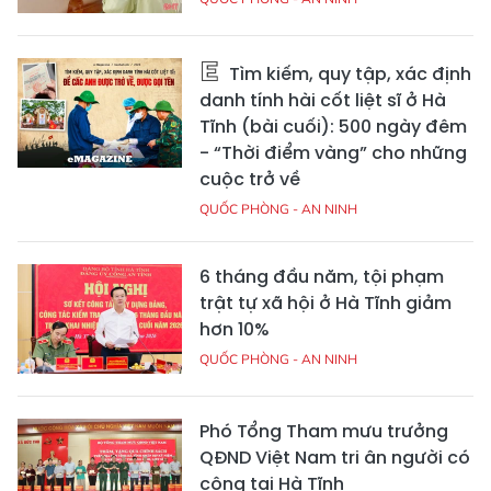
Tìm kiếm, quy tập, xác định
danh tính hài cốt liệt sĩ ở Hà
Tĩnh (bài cuối): 500 ngày đêm
- “Thời điểm vàng” cho những
cuộc trở về
QUỐC PHÒNG - AN NINH
6 tháng đầu năm, tội phạm
trật tự xã hội ở Hà Tĩnh giảm
hơn 10%
QUỐC PHÒNG - AN NINH
Phó Tổng Tham mưu trưởng
QĐND Việt Nam tri ân người có
công tại Hà Tĩnh