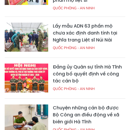
phần mộ liệt sĩ
QUỐC PHÒNG - AN NINH
Lấy mẫu ADN 63 phần mộ
chưa xác định danh tính tại
Nghĩa trang Liệt sĩ Núi Nài
QUỐC PHÒNG - AN NINH
Đảng ủy Quân sự tỉnh Hà Tĩnh
công bố quyết định về công
tác cán bộ
QUỐC PHÒNG - AN NINH
Chuyện những cán bộ được
Bộ Công an điều động về xã
biên giới Hà Tĩnh
QUỐC PHÒNG - AN NINH