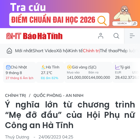
Mới nhất
Short Video
Xã hội
Kinh tế
Chính trị
Thể thao
Pháp luật
V
Chủ Nhật
Hà Tĩnh
Giá vàng (SJC)
Tỷ giá
9 tháng 8
27.1°C
Mua vào
Bán ra
EUR
USD
141,000,000
144,000,000
29,432.37
26,
27 tháng 6 Âm lịch
Độ ẩm 82%
CHÍNH TRỊ
QUỐC PHÒNG - AN NINH
Ý nghĩa lớn từ chương trình
“Mẹ đỡ đầu” của Hội Phụ nữ
Công an Hà Tĩnh
Thuỳ Dương
24/06/2023 04:25