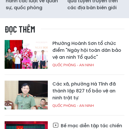
hành các luật về quân
quả tuyên truyền trên
sự, quốc phòng
các địa bàn biên giới
ĐỌC THÊM
Phường Hoành Sơn tổ chức
điểm "Ngày hội toàn dân bảo
vệ an ninh Tổ quốc"
QUỐC PHÒNG - AN NINH
Các xã, phường Hà Tĩnh đã
thành lập 827 tổ bảo vệ an
ninh trật tự
QUỐC PHÒNG - AN NINH
Bế mạc diễn tập tác chiến