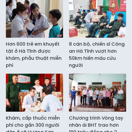
Hơn 600 trẻ em khuyết
8 cán bộ, chiến sĩ Công
tật ở Hà Tĩnh được
an Hà Tĩnh vượt hơn
khám, phẫu thuật miễn
50km hiến máu cứu
phí
người
Khám, cấp thuốc miễn
Chương trình Vòng tay
phí cho gần 300 người
nhân ái BHT trao hơn