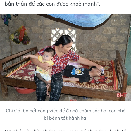
bản thân để các con được khoẻ mạnh”.
Chị Gái bỏ hết công việc để ở nhà chăm sóc hai con nhỏ
bị bệnh tật hành hạ.