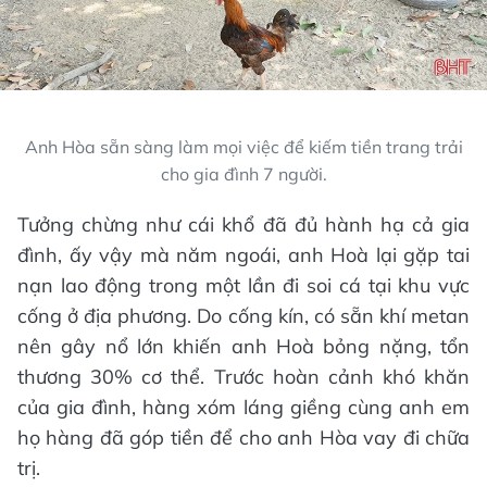
Anh Hòa sẵn sàng làm mọi việc để kiếm tiền trang trải
cho gia đình 7 người.
Tưởng chừng như cái khổ đã đủ hành hạ cả gia
đình, ấy vậy mà năm ngoái, anh Hoà lại gặp tai
nạn lao động trong một lần đi soi cá tại khu vực
cống ở địa phương. Do cống kín, có sẵn khí metan
nên gây nổ lớn khiến anh Hoà bỏng nặng, tổn
thương 30% cơ thể. Trước hoàn cảnh khó khăn
của gia đình, hàng xóm láng giềng cùng anh em
họ hàng đã góp tiền để cho anh Hòa vay đi chữa
trị.