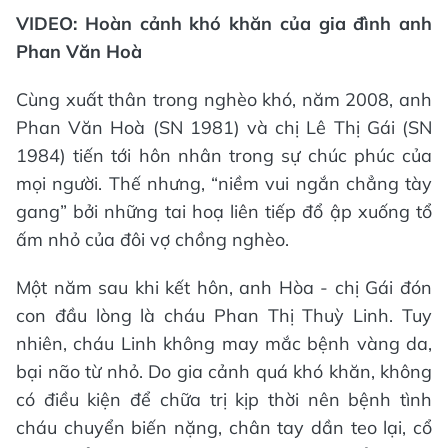
VIDEO: Hoàn cảnh khó khăn của gia đình anh
Phan Văn Hoà
Cùng xuất thân trong nghèo khó, năm 2008, anh
Phan Văn Hoà (SN 1981) và chị Lê Thị Gái (SN
1984) tiến tới hôn nhân trong sự chúc phúc của
mọi người. Thế nhưng, “niềm vui ngắn chẳng tày
gang” bởi những tai hoạ liên tiếp đổ ập xuống tổ
ấm nhỏ của đôi vợ chồng nghèo.
Một năm sau khi kết hôn, anh Hòa - chị Gái đón
con đầu lòng là cháu Phan Thị Thuỳ Linh. Tuy
nhiên, cháu Linh không may mắc bệnh vàng da,
bại não từ nhỏ. Do gia cảnh quá khó khăn, không
có điều kiện để chữa trị kịp thời nên bệnh tình
cháu chuyển biến nặng, chân tay dần teo lại, cổ