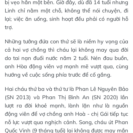
bị vẹo hẳn một bên. Giờ đây, dù đã 14 tuổi nhưng
Linh chỉ nằm một chỗ, không thể nói chuyện, đi
lại; việc ăn uống, sinh hoạt đều phải có người hỗ
trợ.
Những tưởng đứa con thứ sẽ là niềm hy vọng của
cả hai vợ chồng thì cháu lại không may qua đời
do tai nạn đuối nước năm 2 tuổi. Nén đau buồn,
anh Hòa động viên vợ mạnh mẽ vượt qua, cùng
hướng về cuộc sống phía trước để cố gắng.
Hai cháu thứ ba và thứ tư là Phan Lê Nguyên Bảo
(SN 2013) và Phan Thị Bình An (SN 2020) lần
lượt ra đời khoẻ mạnh, lành lặn như là nguồn
động viên để vợ chồng anh Hoà - chị Gái tiếp tục
nỗ lực vượt qua nghịch cảnh. Song, cháu út Phan
Quốc Vinh (9 tháng tuổi) lại không được may mắn