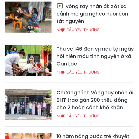
Vòng tay nhân ái: Xót xa
cảnh mẹ già nghèo nuôi con
tật nguyền
NHỊP CẦU YÊU THƯƠNG
Thu về 146 đơn vị máu tại ngày
hội hiến máu tình nguyện ở xã
Can Lộc
NHỊP CẦU YÊU THƯƠNG
Chương trình Vòng tay nhân ái
BHT trao gần 200 triệu đồng
cho 2 hoàn cảnh khó khăn
NHỊP CẦU YÊU THƯƠNG
10 năm nâng bước trẻ khuyết