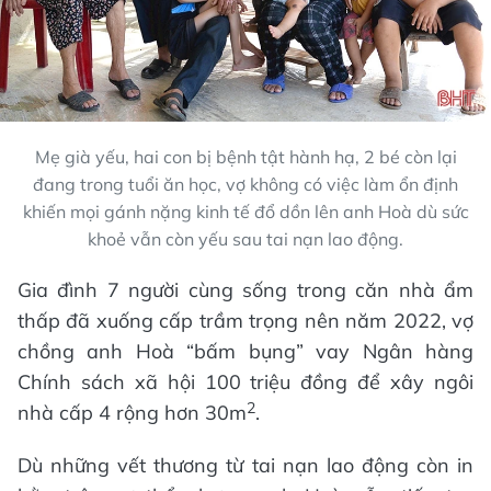
Mẹ già yếu, hai con bị bệnh tật hành hạ, 2 bé còn lại
đang trong tuổi ăn học, vợ không có việc làm ổn định
khiến mọi gánh nặng kinh tế đổ dồn lên anh Hoà dù sức
khoẻ vẫn còn yếu sau tai nạn lao động.
Gia đình 7 người cùng sống trong căn nhà ẩm
thấp đã xuống cấp trầm trọng nên năm 2022, vợ
chồng anh Hoà “bấm bụng” vay Ngân hàng
Chính sách xã hội 100 triệu đồng để xây ngôi
2
nhà cấp 4 rộng hơn 30m
.
Dù những vết thương từ tai nạn lao động còn in