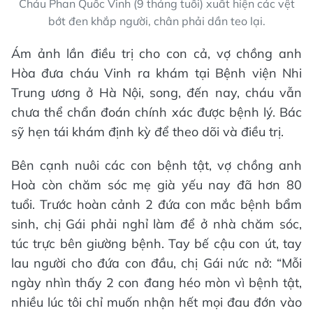
Cháu Phan Quốc Vinh (9 tháng tuổi) xuất hiện các vệt
bớt đen khắp người, chân phải dần teo lại.
Ám ảnh lần điều trị cho con cả, vợ chồng anh
Hòa đưa cháu Vinh ra khám tại Bệnh viện Nhi
Trung ương ở Hà Nội, song, đến nay, cháu vẫn
chưa thể chẩn đoán chính xác được bệnh lý. Bác
sỹ hẹn tái khám định kỳ để theo dõi và điều trị.
Bên cạnh nuôi các con bệnh tật, vợ chồng anh
Hoà còn chăm sóc mẹ già yếu nay đã hơn 80
tuổi. Trước hoàn cảnh 2 đứa con mắc bệnh bẩm
sinh, chị Gái phải nghỉ làm để ở nhà chăm sóc,
túc trực bên giường bệnh. Tay bế cậu con út, tay
lau người cho đứa con đầu, chị Gái nức nở: “Mỗi
ngày nhìn thấy 2 con đang héo mòn vì bệnh tật,
nhiều lúc tôi chỉ muốn nhận hết mọi đau đớn vào