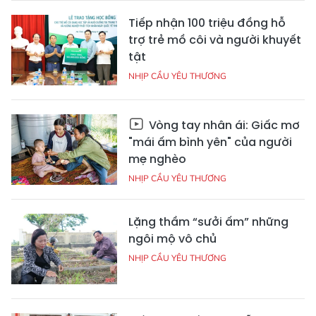
Tiếp nhận 100 triệu đồng hỗ
trợ trẻ mồ côi và người khuyết
tật
NHỊP CẦU YÊU THƯƠNG
Vòng tay nhân ái: Giấc mơ
"mái ấm bình yên" của người
mẹ nghèo
NHỊP CẦU YÊU THƯƠNG
Lặng thầm “sưởi ấm” những
ngôi mộ vô chủ
NHỊP CẦU YÊU THƯƠNG