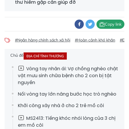
thư hiếm gặp cần giúp đỡ
Copy link
#Ngân hàng chính sách xã hội
#Hoàn cảnh khó khăn
#Địa 
Chủ đề
ĐỊA CHỈ TÌNH THƯƠNG
Vòng tay nhân ái: Vợ chồng nghèo chật
vật mưu sinh chữa bệnh cho 2 con bị tật
nguyền
Nối vòng tay lớn nâng bước học trò nghèo
Khởi công xây nhà ở cho 2 trẻ mồ côi
MS2413: Tiếng khóc nhói lòng của 3 chị
em mồ côi