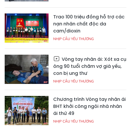
Trao 100 triệu đồng hỗ trợ các
nạn nhân chất độc da
cam/dioxin
NHỊP CẦU YÊU THƯƠNG
Vòng tay nhân ái: Xót xa cụ
ông 90 tuổi chăm vợ già yếu,
con bị ung thư
NHỊP CẦU YÊU THƯƠNG
Chương trình Vòng tay nhân ái
BHT khởi công ngôi nhà nhân
ái thứ 49
NHỊP CẦU YÊU THƯƠNG