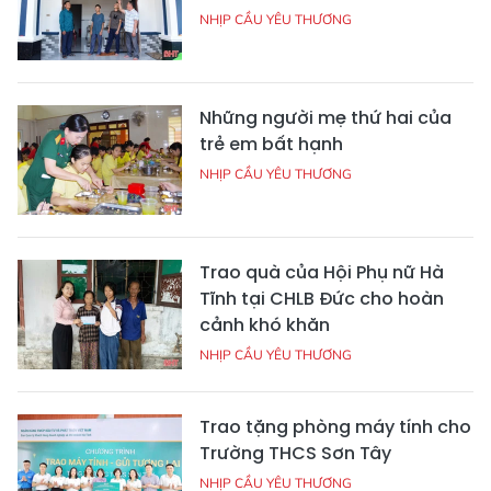
NHỊP CẦU YÊU THƯƠNG
Những người mẹ thứ hai của
trẻ em bất hạnh
NHỊP CẦU YÊU THƯƠNG
Trao quà của Hội Phụ nữ Hà
Tĩnh tại CHLB Đức cho hoàn
cảnh khó khăn
NHỊP CẦU YÊU THƯƠNG
Trao tặng phòng máy tính cho
Trường THCS Sơn Tây
NHỊP CẦU YÊU THƯƠNG