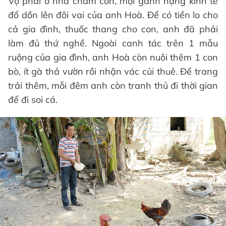
Vợ phải ở nhà chăm con, mọi gánh nặng kinh tế
đổ dồn lên đôi vai của anh Hoà. Để có tiền lo cho
cả gia đình, thuốc thang cho con, anh đã phải
làm đủ thứ nghề. Ngoài canh tác trên 1 mẫu
ruộng của gia đình, anh Hoà còn nuôi thêm 1 con
bò, ít gà thả vườn rồi nhận vác củi thuê. Để trang
trải thêm, mỗi đêm anh còn tranh thủ đi thời gian
để đi soi cá.