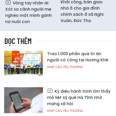
Khởi công, bàn giao
Vòng tay nhân ái:
nhà ở cho gia đình
Xót xa cảnh người mẹ
chính sách ở xã Nghi
nghèo một mình gánh
Xuân, Đức Thọ
nợ nuôi con
ĐỌC THÊM
Trao 1.000 phần quà tri ân
người có công tại Hương Khê
NHỊP CẦU YÊU THƯƠNG
Kỳ diệu hành trình tìm thấy
mộ liệt sỹ quê Hà Tĩnh nhờ
mạng xã hội
NHỊP CẦU YÊU THƯƠNG