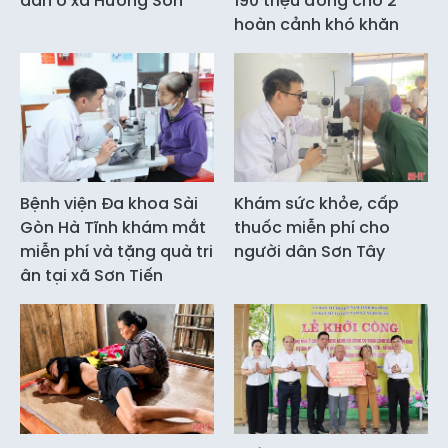
dân ở xã Hương Sơn
190 triệu đồng cho 2
hoàn cảnh khó khăn
Bệnh viện Đa khoa Sài
Khám sức khỏe, cấp
Gòn Hà Tĩnh khám mắt
thuốc miễn phí cho
miễn phí và tặng quà tri
người dân Sơn Tây
ân tại xã Sơn Tiến