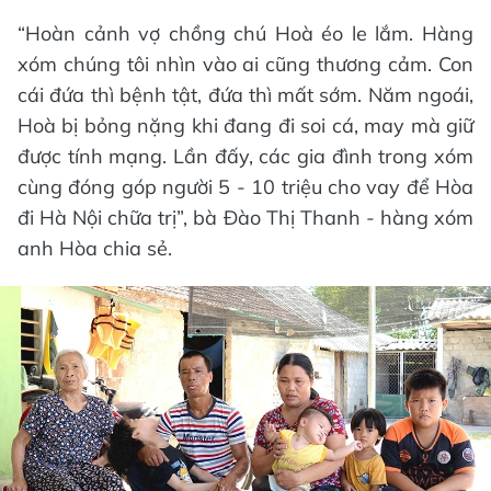
“Hoàn cảnh vợ chồng chú Hoà éo le lắm. Hàng
xóm chúng tôi nhìn vào ai cũng thương cảm. Con
cái đứa thì bệnh tật, đứa thì mất sớm. Năm ngoái,
Hoà bị bỏng nặng khi đang đi soi cá, may mà giữ
được tính mạng. Lần đấy, các gia đình trong xóm
cùng đóng góp người 5 - 10 triệu cho vay để Hòa
đi Hà Nội chữa trị”, bà Đào Thị Thanh - hàng xóm
anh Hòa chia sẻ.