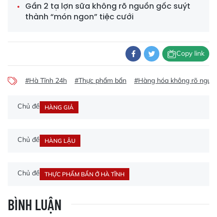
Gần 2 tạ lợn sữa không rõ nguồn gốc suýt
thành “món ngon” tiệc cưới
Copy link
#Hà Tĩnh 24h
#Thực phẩm bẩn
#Hàng hóa không rõ nguồ
Chủ đề
HÀNG GIẢ
Chủ đề
HÀNG LẬU
Chủ đề
THỰC PHẨM BẨN Ở HÀ TĨNH
BÌNH LUẬN