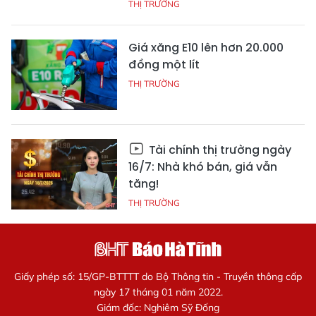
THỊ TRƯỜNG
Giá xăng E10 lên hơn 20.000
đồng một lít
THỊ TRƯỜNG
Tài chính thị trường ngày
16/7: Nhà khó bán, giá vẫn
tăng!
THỊ TRƯỜNG
Giấy phép số: 15/GP-BTTTT do Bộ Thông tin - Truyền thông cấp
ngày 17 tháng 01 năm 2022.
Giám đốc: Nghiêm Sỹ Đống