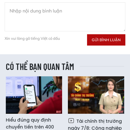
Xin vui lòng gõ tiếng Việt có dấu
GỬI BÌNH LUẬN
CÓ THỂ BẠN QUAN TÂM
Hiểu đúng quy định
Tài chính thị trường
chuyển tiền trên 400
ngày 7/8: Công nghiệp