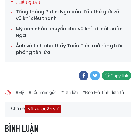
TIN LIÊN QUAN
Tổng thống Putin: Nga dẫn đầu thế giới về
vũ khí siêu thanh
Mỹ cân nhắc chuyển kho vũ khí tới sát sườn
Nga
Ảnh vệ tinh cho thấy Triều Tiên mở rộng bãi
phóng tên lửa
Copy link
#Mỹ
#Lầu năm góc
#Tên lửa
#Báo Hà Tĩnh điện tử
Chủ đề
VŨ KHÍ QUÂN SỰ
BÌNH LUẬN