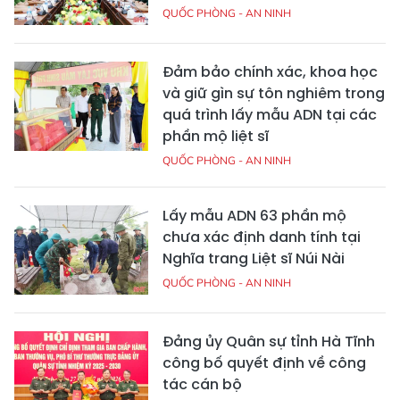
QUỐC PHÒNG - AN NINH
Đảm bảo chính xác, khoa học
và giữ gìn sự tôn nghiêm trong
quá trình lấy mẫu ADN tại các
phần mộ liệt sĩ
QUỐC PHÒNG - AN NINH
Lấy mẫu ADN 63 phần mộ
chưa xác định danh tính tại
Nghĩa trang Liệt sĩ Núi Nài
QUỐC PHÒNG - AN NINH
Đảng ủy Quân sự tỉnh Hà Tĩnh
công bố quyết định về công
tác cán bộ