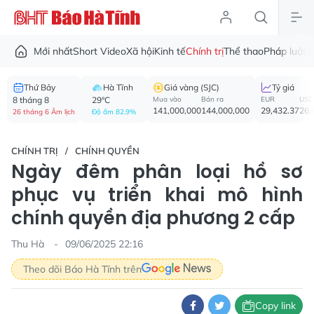
Mới nhất
Short Video
Xã hội
Kinh tế
Chính trị
Thể thao
Pháp luật
V
Thứ Bảy
Hà Tĩnh
Giá vàng (SJC)
Tỷ giá
8 tháng 8
29°C
Mua vào
Bán ra
EUR
USD
141,000,000
144,000,000
29,432.37
26,
26 tháng 6 Âm lịch
Độ ẩm 82.9%
CHÍNH TRỊ
CHÍNH QUYỀN
Ngày đêm phân loại hồ sơ
phục vụ triển khai mô hình
chính quyền địa phương 2 cấp
Thu Hà
09/06/2025 22:16
Theo dõi Báo Hà Tĩnh trên
Copy link