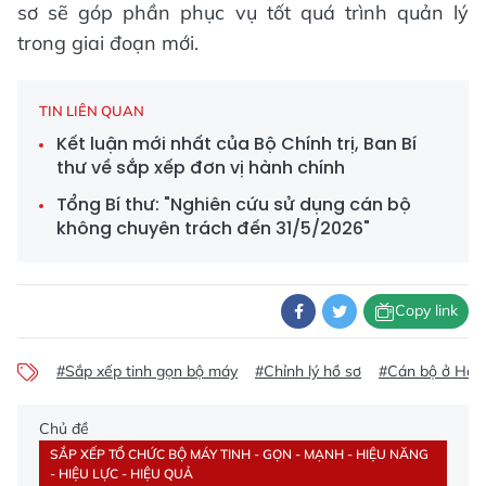
sơ sẽ góp phần phục vụ tốt quá trình quản lý
trong giai đoạn mới.
TIN LIÊN QUAN
Kết luận mới nhất của Bộ Chính trị, Ban Bí
thư về sắp xếp đơn vị hành chính
Tổng Bí thư: "Nghiên cứu sử dụng cán bộ
không chuyên trách đến 31/5/2026"
Copy link
#Sắp xếp tinh gọn bộ máy
#Chỉnh lý hồ sơ
#Cán bộ ở Hà T
Chủ đề
SẮP XẾP TỔ CHỨC BỘ MÁY TINH - GỌN - MẠNH - HIỆU NĂNG
- HIỆU LỰC - HIỆU QUẢ