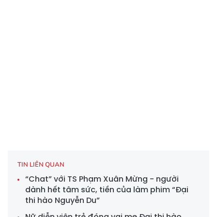
TIN LIÊN QUAN
“Chat” với TS Phạm Xuân Mừng - người
dành hết tâm sức, tiền của làm phim “Đại
thi hào Nguyễn Du”
Nữ diễn viên trẻ đóng vai mẹ Đại thi hào