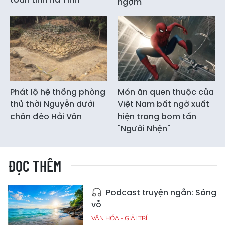
ngợm
Phát lộ hệ thống phòng
Món ăn quen thuộc của
thủ thời Nguyễn dưới
Việt Nam bất ngờ xuất
chân đèo Hải Vân
hiện trong bom tấn
"Người Nhện"
ĐỌC THÊM
Podcast truyện ngắn: Sóng
vỗ
VĂN HÓA - GIẢI TRÍ