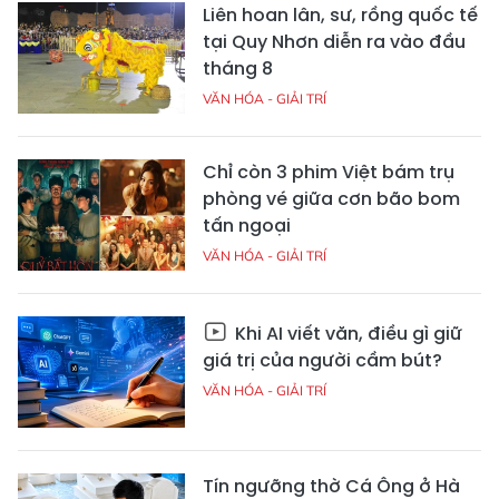
Liên hoan lân, sư, rồng quốc tế
tại Quy Nhơn diễn ra vào đầu
tháng 8
VĂN HÓA - GIẢI TRÍ
Chỉ còn 3 phim Việt bám trụ
phòng vé giữa cơn bão bom
tấn ngoại
VĂN HÓA - GIẢI TRÍ
Khi AI viết văn, điều gì giữ
giá trị của người cầm bút?
VĂN HÓA - GIẢI TRÍ
Tín ngưỡng thờ Cá Ông ở Hà