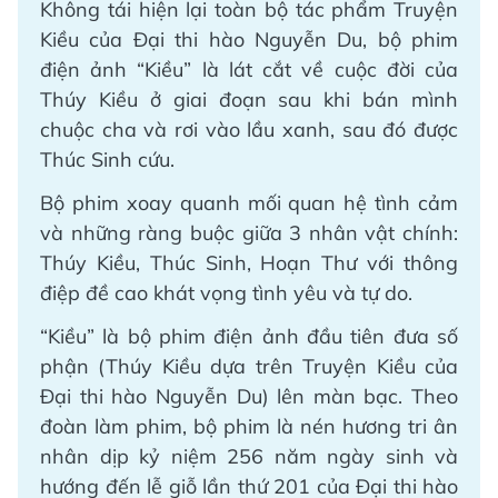
Không tái hiện lại toàn bộ tác phẩm Truyện
Kiều của Đại thi hào Nguyễn Du, bộ phim
điện ảnh “Kiều” là lát cắt về cuộc đời của
Thúy Kiều ở giai đoạn sau khi bán mình
chuộc cha và rơi vào lầu xanh, sau đó được
Thúc Sinh cứu.
Bộ phim xoay quanh mối quan hệ tình cảm
và những ràng buộc giữa 3 nhân vật chính:
Thúy Kiều, Thúc Sinh, Hoạn Thư với thông
điệp đề cao khát vọng tình yêu và tự do.
“Kiều” là bộ phim điện ảnh đầu tiên đưa số
phận (Thúy Kiều dựa trên Truyện Kiều của
Đại thi hào Nguyễn Du) lên màn bạc. Theo
đoàn làm phim, bộ phim là nén hương tri ân
nhân dịp kỷ niệm 256 năm ngày sinh và
hướng đến lễ giỗ lần thứ 201 của Đại thi hào