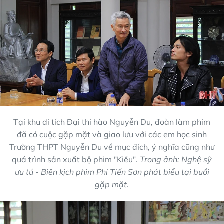
Tại khu di tích Đại thi hào Nguyễn Du, đoàn làm phim
đã có cuộc gặp mặt và giao lưu với các em học sinh
Trường THPT Nguyễn Du về mục đích, ý nghĩa cũng như
quá trình sản xuất bộ phim "Kiều".
Trong ảnh: Nghệ sỹ
ưu tú - Biên kịch phim Phi Tiến Sơn phát biểu tại buổi
gặp mặt.