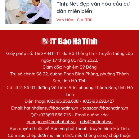
Tĩnh: Nét đẹp văn hóa của cư
dân miền biển
VĂN HÓA - GIẢI TRÍ
Giấy phép số: 15/GP-BTTTT do Bộ Thông tin - Truyền thông cấp
ngày 17 tháng 01 năm 2022.
Giám đốc: Nghiêm Sỹ Đống
Trụ sở chính: Số 22, đường Phan Đình Phùng, phường Thành
Sen, tỉnh Hà Tĩnh
Cơ sở 2: Số 01, đường Võ Liêm Sơn, phường Thành Sen, tỉnh Hà
Tĩnh
Điện thoại: (023)95.858.608 - (023)93.693.427
Email:
hatinhdientu@baohatinh.vn
-
toasoan@baohatinh.vn
QC: (023)93.856.715 - Email quảng cáo:
quangcao@baohatinh.vn
-
ads@hatinhtv.vn
Bản quyền thuộc về Báo và phát thanh, truyền hình Hà Tĩnh.
Cấm sao chép dưới mọi hình thức nếu không có sự chấp thuận