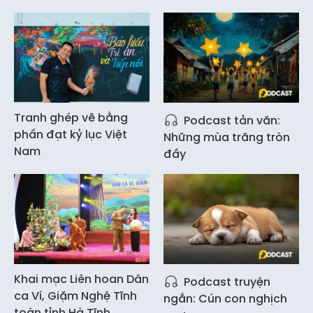
Tranh ghép vẽ bằng
Podcast tản văn:
phấn đạt kỷ lục Việt
Những mùa trăng tròn
Nam
đầy
Khai mạc Liên hoan Dân
Podcast truyện
ca Ví, Giặm Nghệ Tĩnh
ngắn: Cún con nghịch
toàn tỉnh Hà Tĩnh