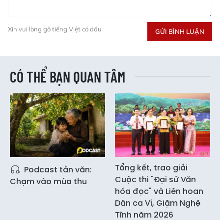
Xin vui lòng gõ tiếng Việt có dấu
GỬI BÌNH LUẬN
CÓ THỂ BẠN QUAN TÂM
Tổng kết, trao giải
Podcast tản văn:
Cuộc thi "Đại sứ Văn
Chạm vào mùa thu
hóa đọc" và Liên hoan
Dân ca Ví, Giặm Nghệ
Tĩnh năm 2026