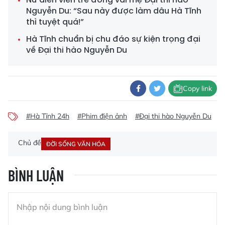
Nguyễn Du: “Sau này được làm dâu Hà Tĩnh
thì tuyệt quá!”
Hà Tĩnh chuẩn bị chu đáo sự kiện trọng đại
về Đại thi hào Nguyễn Du
Copy link
#Hà Tĩnh 24h
#Phim điện ảnh
#Đại thi hào Nguyễn Du
#
Chủ đề
ĐỜI SỐNG VĂN HÓA
BÌNH LUẬN