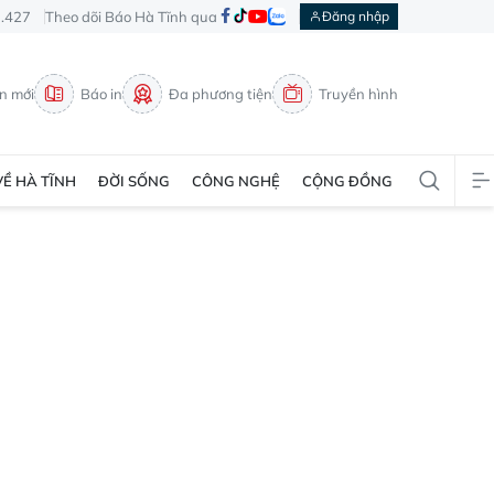
3.427
Theo dõi Báo Hà Tĩnh qua
Đăng nhập
in mới
Báo in
Đa phương tiện
Truyền hình
VỀ HÀ TĨNH
ĐỜI SỐNG
CÔNG NGHỆ
CỘNG ĐỒNG