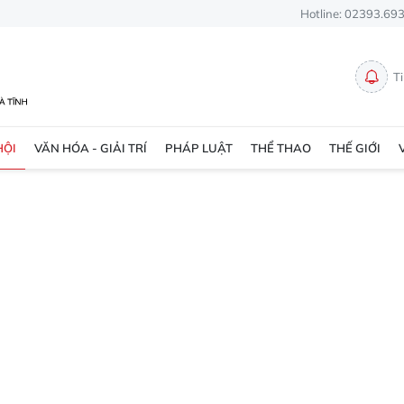
Hotline: 02393.69
T
HỘI
VĂN HÓA - GIẢI TRÍ
PHÁP LUẬT
THỂ THAO
THẾ GIỚI