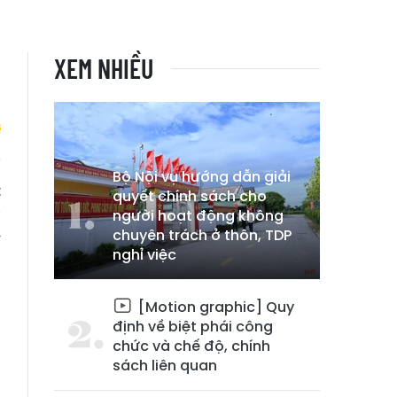
XEM NHIỀU
Bộ Nội vụ hướng dẫn giải
t
quyết chính sách cho
g
người hoạt động không
chuyên trách ở thôn, TDP
y
nghỉ việc
[Motion graphic] Quy
định về biệt phái công
chức và chế độ, chính
sách liên quan