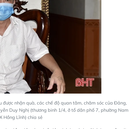
đều được nhận quà, các chế độ quan tâm, chăm sóc của Ðảng,
yễn Duy Nghị (thương binh 1/4, ở tổ dân phố 7, phường Nam
X Hồng Lĩnh) chia sẻ