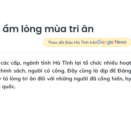
 ấm lòng mùa tri ân
Theo dõi Báo Hà Tĩnh trên
 các cấp, ngành tỉnh Hà Tĩnh lại tổ chức nhiều hoạ
hính sách, người có công. Đây cũng là dịp để Đản
tỏ lòng tri ân đối với những người đã cống hiến, h
ổ quốc.