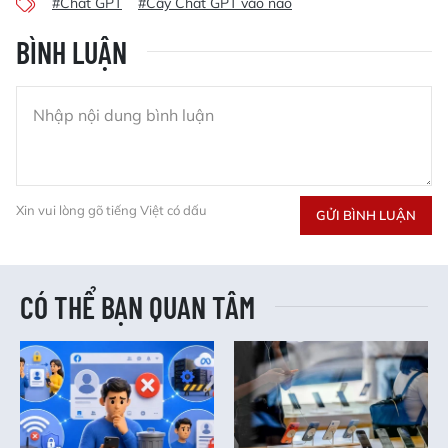
#Chat GPT
#Cấy Chat GPT vào não
BÌNH LUẬN
Xin vui lòng gõ tiếng Việt có dấu
GỬI BÌNH LUẬN
CÓ THỂ BẠN QUAN TÂM