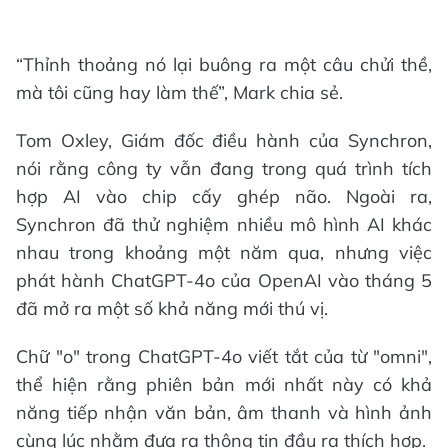
“Thỉnh thoảng nó lại buông ra một câu chửi thề,
mà tôi cũng hay làm thế”, Mark chia sẻ.
Tom Oxley, Giám đốc điều hành của Synchron,
nói rằng công ty vẫn đang trong quá trình tích
hợp AI vào chip cấy ghép não. Ngoài ra,
Synchron đã thử nghiệm nhiều mô hình AI khác
nhau trong khoảng một năm qua, nhưng việc
phát hành ChatGPT-4o của OpenAI vào tháng 5
đã mở ra một số khả năng mới thú vị.
Chữ "o" trong ChatGPT-4o viết tắt của từ "omni",
thể hiện rằng phiên bản mới nhất này có khả
năng tiếp nhận văn bản, âm thanh và hình ảnh
cùng lúc nhằm đưa ra thông tin đầu ra thích hợp.