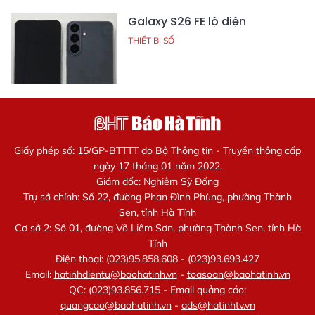
Galaxy S26 FE lộ diện
THIẾT BỊ SỐ
Giấy phép số: 15/GP-BTTTT do Bộ Thông tin - Truyền thông cấp
ngày 17 tháng 01 năm 2022.
Giám đốc: Nghiêm Sỹ Đống
Trụ sở chính: Số 22, đường Phan Đình Phùng, phường Thành
Sen, tỉnh Hà Tĩnh
Cơ sở 2: Số 01, đường Võ Liêm Sơn, phường Thành Sen, tỉnh Hà
Tĩnh
Điện thoại: (023)95.858.608 - (023)93.693.427
Email:
hatinhdientu@baohatinh.vn
-
toasoan@baohatinh.vn
QC: (023)93.856.715 - Email quảng cáo:
quangcao@baohatinh.vn
-
ads@hatinhtv.vn