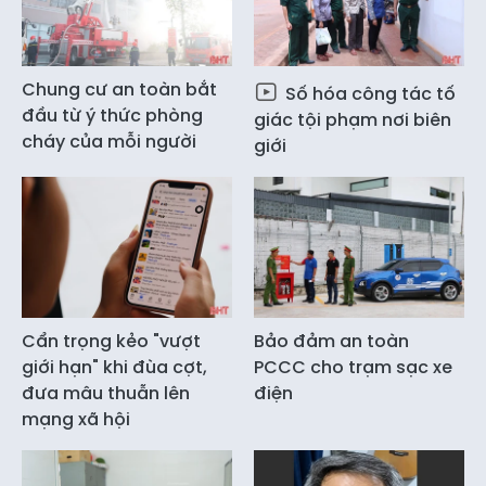
Chung cư an toàn bắt
Số hóa công tác tố
đầu từ ý thức phòng
giác tội phạm nơi biên
cháy của mỗi người
giới
Cẩn trọng kẻo "vượt
Bảo đảm an toàn
giới hạn" khi đùa cợt,
PCCC cho trạm sạc xe
đưa mâu thuẫn lên
điện
mạng xã hội