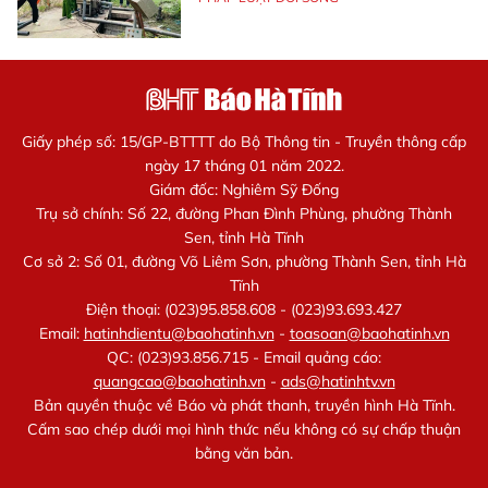
Giấy phép số: 15/GP-BTTTT do Bộ Thông tin - Truyền thông cấp
ngày 17 tháng 01 năm 2022.
Giám đốc: Nghiêm Sỹ Đống
Trụ sở chính: Số 22, đường Phan Đình Phùng, phường Thành
Sen, tỉnh Hà Tĩnh
Cơ sở 2: Số 01, đường Võ Liêm Sơn, phường Thành Sen, tỉnh Hà
Tĩnh
Điện thoại: (023)95.858.608 - (023)93.693.427
Email:
hatinhdientu@baohatinh.vn
-
toasoan@baohatinh.vn
QC: (023)93.856.715 - Email quảng cáo:
quangcao@baohatinh.vn
-
ads@hatinhtv.vn
Bản quyền thuộc về Báo và phát thanh, truyền hình Hà Tĩnh.
Cấm sao chép dưới mọi hình thức nếu không có sự chấp thuận
bằng văn bản.