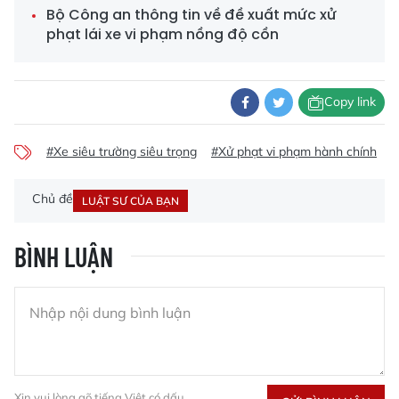
Bộ Công an thông tin về đề xuất mức xử
phạt lái xe vi phạm nồng độ cồn
Copy link
#Xe siêu trường siêu trọng
#Xử phạt vi phạm hành chính
#
Chủ đề
LUẬT SƯ CỦA BẠN
BÌNH LUẬN
Xin vui lòng gõ tiếng Việt có dấu