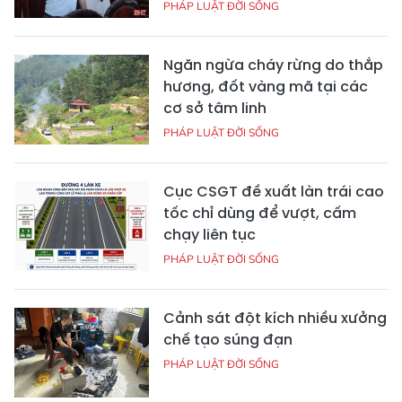
PHÁP LUẬT ĐỜI SỐNG
Ngăn ngừa cháy rừng do thắp
hương, đốt vàng mã tại các
cơ sở tâm linh
PHÁP LUẬT ĐỜI SỐNG
Cục CSGT đề xuất làn trái cao
tốc chỉ dùng để vượt, cấm
chạy liên tục
PHÁP LUẬT ĐỜI SỐNG
Cảnh sát đột kích nhiều xưởng
chế tạo súng đạn
PHÁP LUẬT ĐỜI SỐNG