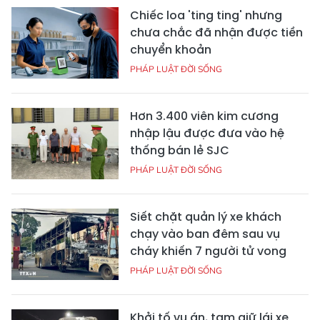
Chiếc loa 'ting ting' nhưng
chưa chắc đã nhận được tiền
chuyển khoản
PHÁP LUẬT ĐỜI SỐNG
Hơn 3.400 viên kim cương
nhập lậu được đưa vào hệ
thống bán lẻ SJC
PHÁP LUẬT ĐỜI SỐNG
Siết chặt quản lý xe khách
chạy vào ban đêm sau vụ
cháy khiến 7 người tử vong
PHÁP LUẬT ĐỜI SỐNG
Khởi tố vụ án, tạm giữ lái xe