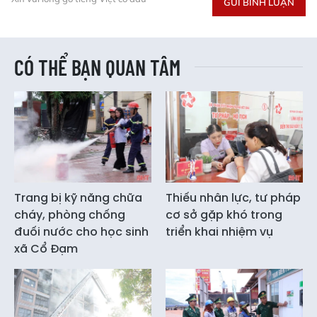
GỬI BÌNH LUẬN
CÓ THỂ BẠN QUAN TÂM
Trang bị kỹ năng chữa
Thiếu nhân lực, tư pháp
cháy, phòng chống
cơ sở gặp khó trong
đuối nước cho học sinh
triển khai nhiệm vụ
xã Cổ Đạm