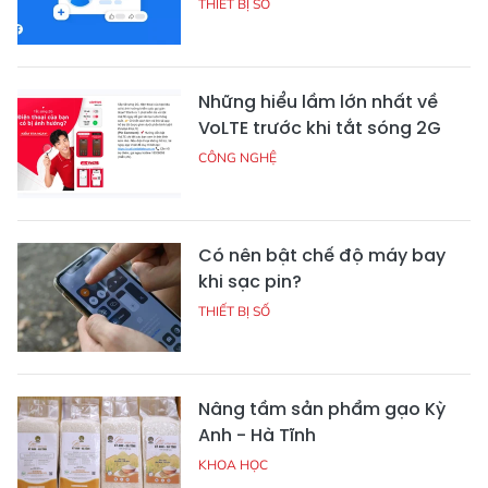
THIẾT BỊ SỐ
Những hiểu lầm lớn nhất về
VoLTE trước khi tắt sóng 2G
CÔNG NGHỆ
Có nên bật chế độ máy bay
khi sạc pin?
THIẾT BỊ SỐ
Nâng tầm sản phẩm gạo Kỳ
Anh - Hà Tĩnh
KHOA HỌC