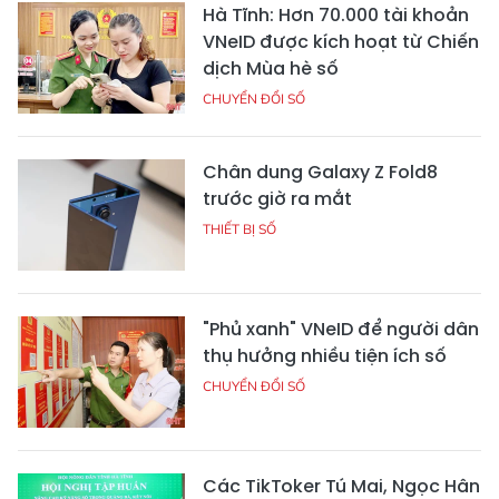
Hà Tĩnh: Hơn 70.000 tài khoản
VNeID được kích hoạt từ Chiến
dịch Mùa hè số
CHUYỂN ĐỔI SỐ
Chân dung Galaxy Z Fold8
trước giờ ra mắt
THIẾT BỊ SỐ
"Phủ xanh" VNeID để người dân
thụ hưởng nhiều tiện ích số
CHUYỂN ĐỔI SỐ
Các TikToker Tú Mai, Ngọc Hân