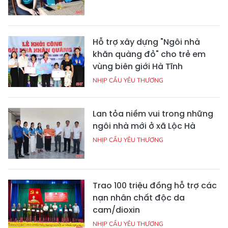
Hỗ trợ xây dựng "Ngôi nhà
khăn quàng đỏ" cho trẻ em
vùng biên giới Hà Tĩnh
NHỊP CẦU YÊU THƯƠNG
Lan tỏa niềm vui trong những
ngôi nhà mới ở xã Lộc Hà
NHỊP CẦU YÊU THƯƠNG
Trao 100 triệu đồng hỗ trợ các
nạn nhân chất độc da
cam/dioxin
NHỊP CẦU YÊU THƯƠNG