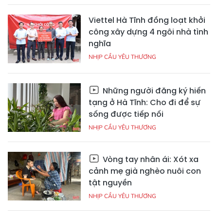
Viettel Hà Tĩnh đồng loạt khởi
công xây dựng 4 ngôi nhà tình
nghĩa
NHỊP CẦU YÊU THƯƠNG
Những người đăng ký hiến
tạng ở Hà Tĩnh: Cho đi để sự
sống được tiếp nối
NHỊP CẦU YÊU THƯƠNG
Vòng tay nhân ái: Xót xa
cảnh mẹ già nghèo nuôi con
tật nguyền
NHỊP CẦU YÊU THƯƠNG