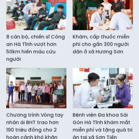
8 cán bộ, chiến sĩ Công
Khám, cấp thuốc miễn
an Hà Tĩnh vượt hơn
phí cho gần 300 người
50km hiến máu cứu
dân ở xã Hương Sơn
người
Chương trình Vòng tay
Bệnh viện Đa khoa Sài
nhân ái BHT trao hơn
Gòn Hà Tĩnh khám mắt
190 triệu đồng cho 2
miễn phí và tặng quà tri
hoàn cảnh khó khăn
ân tại xã Sơn Tiến