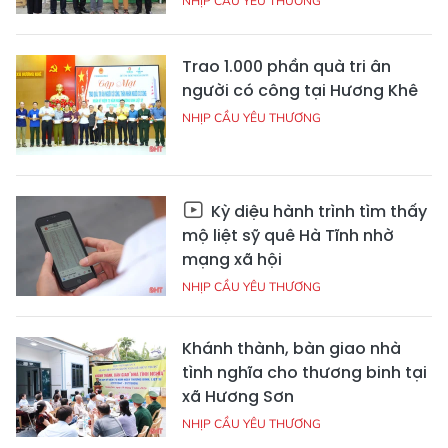
NHỊP CẦU YÊU THƯƠNG
Trao 1.000 phần quà tri ân
người có công tại Hương Khê
NHỊP CẦU YÊU THƯƠNG
Kỳ diệu hành trình tìm thấy
mộ liệt sỹ quê Hà Tĩnh nhờ
mạng xã hội
NHỊP CẦU YÊU THƯƠNG
Khánh thành, bàn giao nhà
tình nghĩa cho thương binh tại
xã Hương Sơn
NHỊP CẦU YÊU THƯƠNG