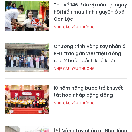
Thu về 146 đơn vị máu tại ngày
hội hiến máu tình nguyện ở xã
Can Lộc
NHỊP CẦU YÊU THƯƠNG
Chương trình Vòng tay nhân ái
BHT trao gần 200 triệu đồng
cho 2 hoàn cảnh khó khăn
NHỊP CẦU YÊU THƯƠNG
10 năm nâng bước trẻ khuyết
tật hòa nhập cộng đồng
NHỊP CẦU YÊU THƯƠNG
Vòng tay nhân ái: Nhói lòng