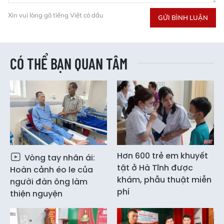
Xin vui lòng gõ tiếng Việt có dấu
GỬI BÌNH LUẬN
CÓ THỂ BẠN QUAN TÂM
Hơn 600 trẻ em khuyết
Vòng tay nhân ái:
tật ở Hà Tĩnh được
Hoàn cảnh éo le của
khám, phẫu thuật miễn
người đàn ông làm
phí
thiện nguyện