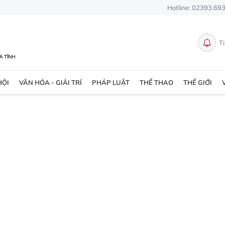
Hotline: 02393.69
T
HỘI
VĂN HÓA - GIẢI TRÍ
PHÁP LUẬT
THỂ THAO
THẾ GIỚI