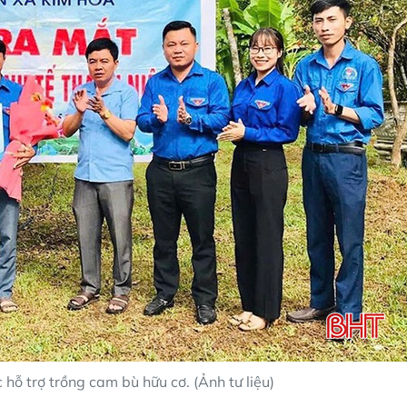
ỗ trợ trồng cam bù hữu cơ. (Ảnh tư liệu)