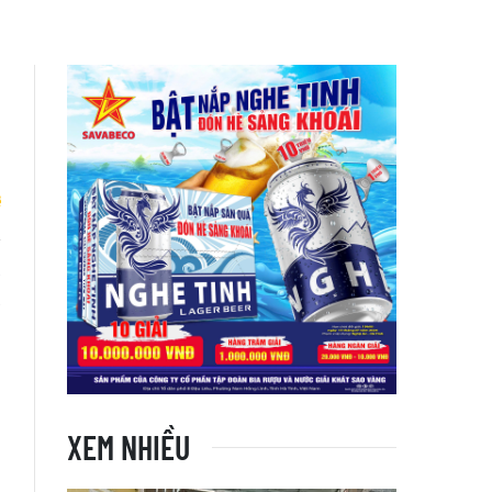
ã
a
XEM NHIỀU