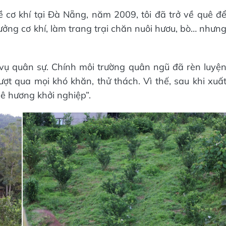
cơ khí tại Đà Nẵng, năm 2009, tôi đã trở về quê đ
ởng cơ khí, làm trang trại chăn nuôi hươu, bò… nhưn
vụ quân sự. Chính môi trường quân ngũ đã rèn luyệ
vượt qua mọi khó khăn, thử thách. Vì thế, sau khi xuấ
uê hương khởi nghiệp”.