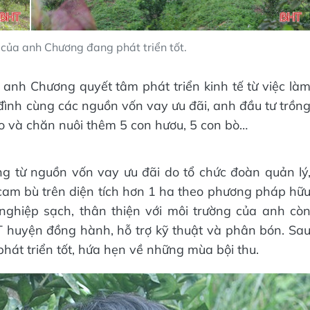
của anh Chương đang phát triển tốt.
, anh Chương quyết tâm phát triển kinh tế từ việc là
a đình cùng các nguồn vốn vay ưu đãi, anh đầu tư trồn
o và chăn nuôi thêm 5 con hươu, 5 con bò…
g từ nguồn vốn vay ưu đãi do tổ chức đoàn quản lý
am bù trên diện tích hơn 1 ha theo phương pháp hữ
ghiệp sạch, thân thiện với môi trường của anh cò
uyện đồng hành, hỗ trợ kỹ thuật và phân bón. Sa
hát triển tốt, hứa hẹn về những mùa bội thu.