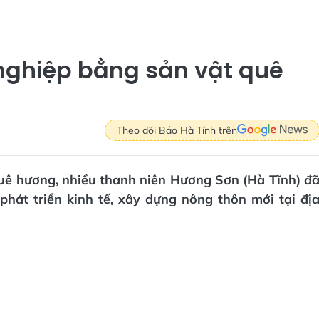
 nghiệp bằng sản vật quê
Theo dõi Báo Hà Tĩnh trên
quê hương, nhiều thanh niên Hương Sơn (Hà Tĩnh) đ
hát triển kinh tế, xây dựng nông thôn mới tại đị