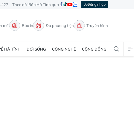
3.427
Theo dõi Báo Hà Tĩnh qua
Đăng nhập
in mới
Báo in
Đa phương tiện
Truyền hình
VỀ HÀ TĨNH
ĐỜI SỐNG
CÔNG NGHỆ
CỘNG ĐỒNG