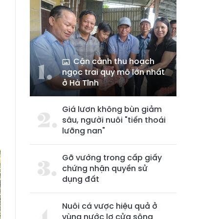
Cận cảnh thu hoạch
ngọc trai quy mô lớn nhất
ở Hà Tĩnh
n
Giá lươn không bùn giảm
à
sâu, người nuôi "tiến thoái
lưỡng nan"
Gỡ vướng trong cấp giấy
chứng nhận quyền sử
dụng đất
Nuôi cá vược hiệu quả ở
vùng nước lợ cửa sông