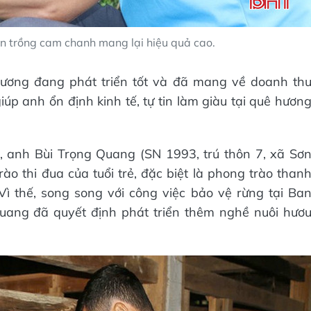
n trồng cam chanh mang lại hiệu quả cao.
hương đang phát triển tốt và đã mang về doanh th
úp anh ổn định kinh tế, tự tin làm giàu tại quê hươn
, anh Bùi Trọng Quang (SN 1993, trú thôn 7, xã Sơ
ào thi đua của tuổi trẻ, đặc biệt là phong trào than
ì thế, song song với công việc bảo vệ rừng tại Ba
ang đã quyết định phát triển thêm nghề nuôi hươ