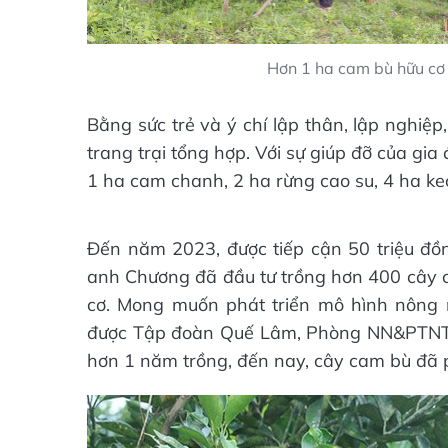
Hơn 1 ha cam bù hữu cơ 
Bằng sức trẻ và ý chí lập thân, lập nghiệp
trang trại tổng hợp. Với sự giúp đỡ của gi
1 ha cam chanh, 2 ha rừng cao su, 4 ha ke
Đến năm 2023, được tiếp cận 50 triệu đồn
anh Chương đã đầu tư trồng hơn 400 cây c
cơ. Mong muốn phát triển mô hình nông n
được Tập đoàn Quế Lâm, Phòng NN&PTNT h
hơn 1 năm trồng, đến nay, cây cam bù đã p