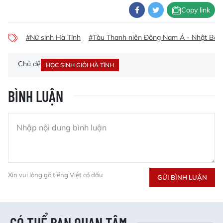
Copy link
#Nữ sinh Hà Tĩnh
#Tàu Thanh niên Đông Nam Á - Nhật Bản
Chủ đề
HỌC SINH GIỎI HÀ TĨNH
BÌNH LUẬN
Xin vui lòng gõ tiếng Việt có dấu
GỬI BÌNH LUẬN