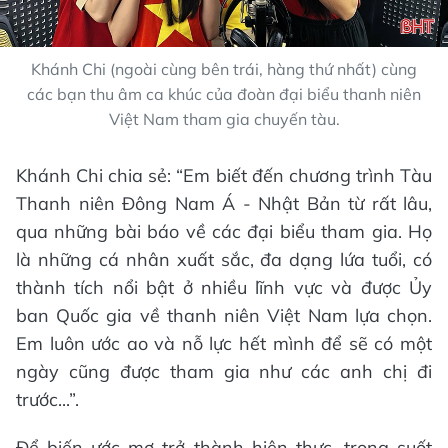
Khánh Chi (ngoài cùng bên trái, hàng thứ nhất) cùng
các bạn thu âm ca khúc của đoàn đại biểu thanh niên
Việt Nam tham gia chuyến tàu.
Khánh Chi chia sẻ: “Em biết đến chương trình Tàu
Thanh niên Đông Nam Á - Nhật Bản từ rất lâu,
qua những bài báo về các đại biểu tham gia. Họ
là những cá nhân xuất sắc, đa dạng lứa tuổi, có
thành tích nổi bật ở nhiều lĩnh vực và được Ủy
ban Quốc gia về thanh niên Việt Nam lựa chọn.
Em luôn ước ao và nỗ lực hết mình để sẽ có một
ngày cũng được tham gia như các anh chị đi
trước...”.
Để biến ước mơ trở thành hiện thực, trong suốt