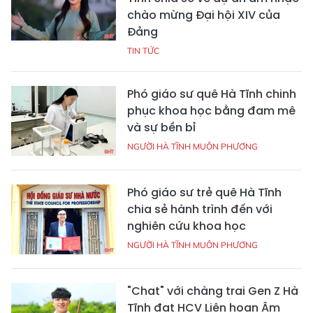
chào mừng Đại hội XIV của
Đảng
TIN TỨC
Phó giáo sư quê Hà Tĩnh chinh
phục khoa học bằng đam mê
và sự bền bỉ
NGƯỜI HÀ TĨNH MUÔN PHƯƠNG
Phó giáo sư trẻ quê Hà Tĩnh
chia sẻ hành trình đến với
nghiên cứu khoa học
NGƯỜI HÀ TĨNH MUÔN PHƯƠNG
"Chat" với chàng trai Gen Z Hà
Tĩnh đạt HCV Liên hoan Âm