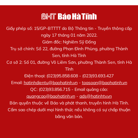
Giấy phép số: 15/GP-BTTTT do Bộ Thông tin - Truyền thông cấp
ngày 17 tháng 01 năm 2022.
Giám đốc: Nghiêm Sỹ Đống
Trụ sở chính: Số 22, đường Phan Đình Phùng, phường Thành
Sen, tỉnh Hà Tĩnh
Cơ sở 2: Số 01, đường Võ Liêm Sơn, phường Thành Sen, tỉnh Hà
Tĩnh
Điện thoại: (023)95.858.608 - (023)93.693.427
Email:
hatinhdientu@baohatinh.vn
-
toasoan@baohatinh.vn
QC: (023)93.856.715 - Email quảng cáo:
quangcao@baohatinh.vn
-
ads@hatinhtv.vn
Bản quyền thuộc về Báo và phát thanh, truyền hình Hà Tĩnh.
Cấm sao chép dưới mọi hình thức nếu không có sự chấp thuận
bằng văn bản.