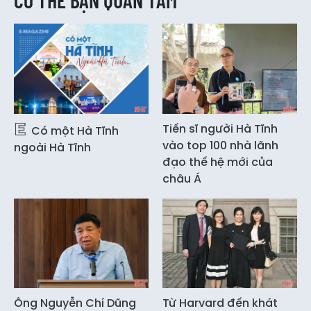
CÓ THỂ BẠN QUAN TÂM
Tiến sĩ người Hà Tĩnh
Có một Hà Tĩnh
vào top 100 nhà lãnh
ngoài Hà Tĩnh
đạo thế hệ mới của
châu Á
Ông Nguyễn Chí Dũng
Từ Harvard đến khát