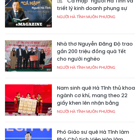
"Cá mập" người Hà Tĩnh và
triết lý kinh doanh phụng sự
NGƯỜI HÀ TĨNH MUÔN PHƯƠNG
Nhà thơ Nguyễn Đăng Độ trao
gần 200 triệu đồng quà Tết
cho người nghèo
NGƯỜI HÀ TĨNH MUÔN PHƯƠNG
Nam sinh quê Hà Tĩnh thủ khoa
ngành cơ khí, mang theo 22
giấy khen lên nhận bằng
NGƯỜI HÀ TĨNH MUÔN PHƯƠNG
Phó Giáo sư quê Hà Tĩnh làm
Phó Chủ tịch Viện Hàn lâm