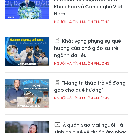
Khoa học và Công nghệ Việt
Nam
NGƯỜI HÀ TĨNH MUÔN PHƯƠNG
Khát vọng phụng sự quê
hương của phó giáo sư trẻ
ngành da liễu
NGƯỜI HÀ TĨNH MUÔN PHƯƠNG
"Mang tri thức trở về đóng
góp cho quê hương"
NGƯỜI HÀ TĨNH MUÔN PHƯƠNG
Á quân Sao Mai người Hà
Tĩnh chia sẻ về dự án âm nhạc