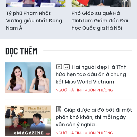
Tỷ phú Phạm Nhật
Phó Giáo sư quê Hà
Vượng giàu nhất Đông
Tĩnh làm Giám đốc Đại
Nam Á
học Quốc gia Hà Nội
ĐỌC THÊM
Hai người đẹp Hà Tĩnh
hứa hẹn tạo dấu ấn ở chung
kết Miss World Vietnam
NGƯỜI HÀ TĨNH MUÔN PHƯƠNG
Giúp được ai đó bớt đi một
phần khó khăn, thì mỗi ngày
vẫn còn ý nghĩa...
NGƯỜI HÀ TĨNH MUÔN PHƯƠNG