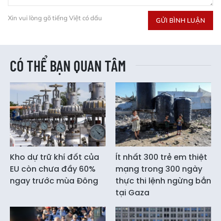
Xin vui lòng gõ tiếng Việt có dấu
GỬI BÌNH LUẬN
CÓ THỂ BẠN QUAN TÂM
Kho dự trữ khí đốt của
Ít nhất 300 trẻ em thiệt
EU còn chưa đầy 60%
mạng trong 300 ngày
ngay trước mùa Đông
thực thi lệnh ngừng bắn
tại Gaza