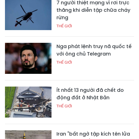
7 người thiệt mạng vì rơi trực
thăng khi diễn tập chữa cháy
rừng
THẾ GIỚI
Nga phát lệnh truy nã quốc tế
với ông chủ Telegram
THẾ GIỚI
Ít nhất 13 người đã chết do
động đất ở Nhật Bản
THẾ GIỚI
Iran "bất ngờ tập kích tên lửa