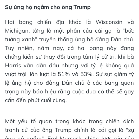
Sự ủng hộ ngầm cho ông Trump
Hai bang chiến địa khác là Wisconsin và
Michigan, từng là một phần của cái gọi là "bức
tường xanh" truyền thống ủng hộ đảng Dân chủ.
Tuy nhiên, năm nay, cả hai bang này đang
chứng kiến sự thay đổi trong tâm lý cử tri, khi bà
Harris vẫn dẫn đầu nhưng với tỷ lệ không quá
vượt trội, lần lượt là 51% và 53%. Sự sụt giảm tỷ
lệ ủng hộ cho đảng Dân chủ ở các bang quan
trọng này báo hiệu rằng cuộc đua có thể sẽ gay
cấn đến phút cuối cùng.
Một yếu tố quan trọng khác trong chiến dịch
tranh cử của ông Trump chính là cái gọi là "sự
ủng hộ ngầm". Erol Morcock, chiến lược gia của