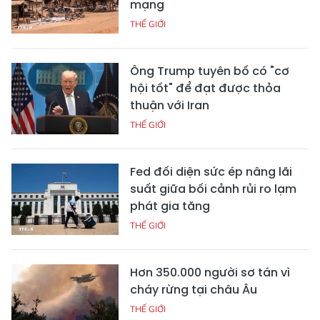
mạng
THẾ GIỚI
Ông Trump tuyên bố có "cơ
hội tốt" để đạt được thỏa
thuận với Iran
THẾ GIỚI
Fed đối diện sức ép nâng lãi
suất giữa bối cảnh rủi ro lạm
phát gia tăng
THẾ GIỚI
Hơn 350.000 người sơ tán vì
cháy rừng tại châu Âu
THẾ GIỚI