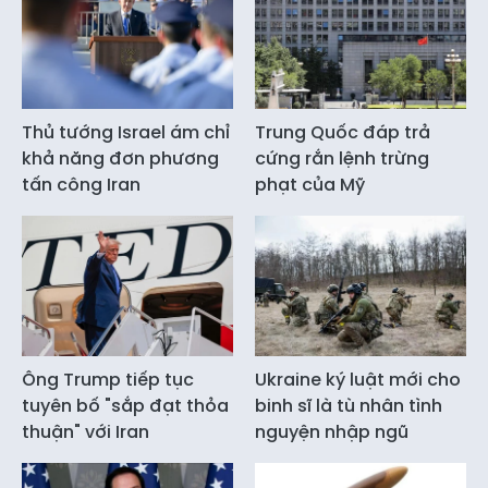
Thủ tướng Israel ám chỉ
Trung Quốc đáp trả
khả năng đơn phương
cứng rắn lệnh trừng
tấn công Iran
phạt của Mỹ
Ông Trump tiếp tục
Ukraine ký luật mới cho
tuyên bố "sắp đạt thỏa
binh sĩ là tù nhân tình
thuận" với Iran
nguyện nhập ngũ