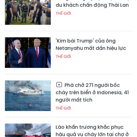
du khách chấn động Thái Lan
THẾ GIỚI
'Kim bài Trump' của ông
Netanyahu mất dần hiệu lực
THẾ GIỚI
Phà chở 271 người bốc
cháy trên biển ở Indonesia, 41
người mất tích
THẾ GIỚI
Lào khẩn trương khắc phục
hậu quả vụ cháy lớn tại chợ ở