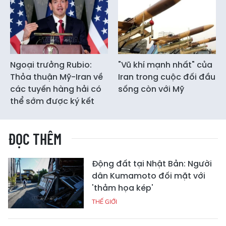
Ngoại trưởng Rubio:
"Vũ khí mạnh nhất" của
Thỏa thuận Mỹ-Iran về
Iran trong cuộc đối đầu
các tuyến hàng hải có
sống còn với Mỹ
thể sớm được ký kết
ĐỌC THÊM
Động đất tại Nhật Bản: Người
dân Kumamoto đối mặt với
'thảm họa kép'
THẾ GIỚI