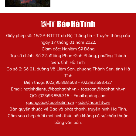
Giấy phép số: 15/GP-BTTTT do Bộ Thông tin - Truyền thông cấp
ngày 17 tháng 01 năm 2022.
Giám đốc: Nghiêm Sỹ Đống
Trụ sở chính: Số 22, đường Phan Đình Phùng, phường Thành
Sen, tỉnh Hà Tĩnh
Cơ sở 2: Số 01, đường Võ Liêm Sơn, phường Thành Sen, tỉnh Hà
Tĩnh
Điện thoại: (023)95.858.608 - (023)93.693.427
Email:
hatinhdientu@baohatinh.vn
-
toasoan@baohatinh.vn
QC: (023)93.856.715 - Email quảng cáo:
quangcao@baohatinh.vn
-
ads@hatinhtv.vn
Bản quyền thuộc về Báo và phát thanh, truyền hình Hà Tĩnh.
Cấm sao chép dưới mọi hình thức nếu không có sự chấp thuận
bằng văn bản.