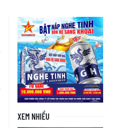
m
i
,
XEM NHIỀU