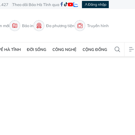
3.427
Theo dõi Báo Hà Tĩnh qua
Đăng nhập
in mới
Báo in
Đa phương tiện
Truyền hình
VỀ HÀ TĨNH
ĐỜI SỐNG
CÔNG NGHỆ
CỘNG ĐỒNG