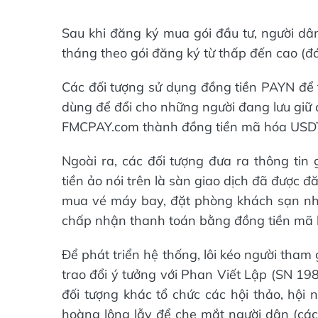
Sau khi đăng ký mua gói đầu tư, người dâ
tháng theo gói đăng ký từ thấp đến cao (đá
Các đối tượng sử dụng đồng tiền PAYN để t
dùng để đổi cho những người đang lưu giữ 
FMCPAY.com thành đồng tiền mã hóa USDT,
Ngoài ra, các đối tượng đưa ra thông tin
tiền ảo nói trên là sàn giao dịch đã được 
mua vé máy bay, đặt phòng khách sạn nh
chấp nhận thanh toán bằng đồng tiền mã
Để phát triển hệ thống, lôi kéo người tha
trao đổi ý tưởng với Phan Viết Lập (SN 19
đối tượng khác tổ chức các hội thảo, hội 
hoàng lộng lẫy để che mắt người dân (cá