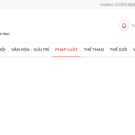
Hotline: 02393.69
T
HỘI
VĂN HÓA - GIẢI TRÍ
PHÁP LUẬT
THỂ THAO
THẾ GIỚI