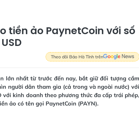
o tiền ảo PaynetCoin với số
̉ USD
Theo dõi Báo Hà Tĩnh trên
n lớn nhất từ trước đến nay, bắt giữ đối tượng cầ
n người dân tham gia (cả trong và ngoài nước) vớ
D với kinh doanh theo phương thức đa cấp trái phép
iền ảo có tên gọi PaynetCoin (PAYN).