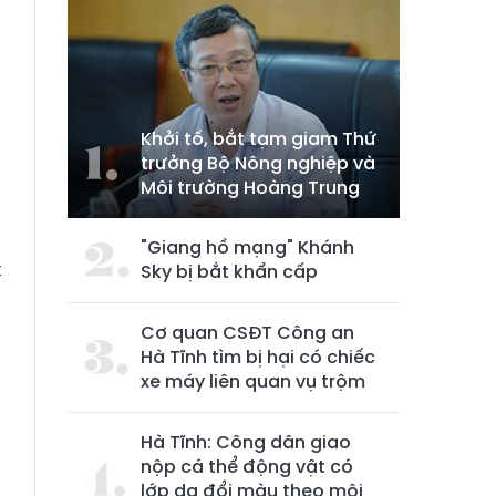
Khởi tố, bắt tạm giam Thứ
trưởng Bộ Nông nghiệp và
Môi trường Hoàng Trung
"Giang hồ mạng" Khánh
t
Sky bị bắt khẩn cấp
m
ể
Cơ quan CSĐT Công an
Hà Tĩnh tìm bị hại có chiếc
%
xe máy liên quan vụ trộm
h
ể
Hà Tĩnh: Công dân giao
nộp cá thể động vật có
lớp da đổi màu theo môi