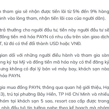
n tham gia sẽ nhận được tiền lãi từ 5% đến 9% hàn
nh vào lòng tham, nhận tiền lãi cao của người dân).
rả thưởng cho người đầu tư, tiền này người đầu tư s
đồng tiền mã hóa PAYN có nhu cầu trên sàn giao dịc
 từ đó có thể đổi thành USD hoặc VNĐ.
 gian dối với những người điều hành và tham gia sà
đăng ký tại Mỹ và đồng tiền mã hóa này có thể đăng k
ưng không có đại lý bán vé máy bay, khách sạn nà
 hóa PAYN.
m gia mua đồng PAYN, thông qua quan hệ giới thiệu, H
83), trú tại phường Bảy Hiền, TP Hồ Chí Minh và nhiề
nhóm tại khách sạn 5 sao, resort cao cấp được tran
c nhà đầu tư) tin tưởng nghe theo kế hoạch mà nhó