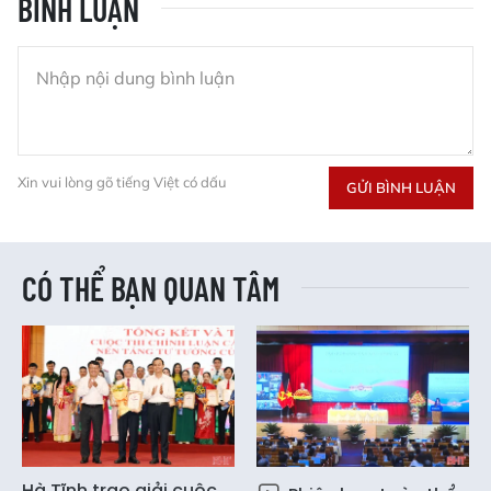
BÌNH LUẬN
Xin vui lòng gõ tiếng Việt có dấu
GỬI BÌNH LUẬN
CÓ THỂ BẠN QUAN TÂM
Hà Tĩnh trao giải cuộc