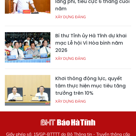
lãng phí, tiêu cực 6 tháng cuối
năm
XÂY DỰNG ĐẢNG
Bí thư Tỉnh ủy Hà Tĩnh dự khai
mạc Lễ hội Vì Hòa bình năm
2026
XÂY DỰNG ĐẢNG
Khơi thông động lực, quyết
tâm thực hiện mục tiêu tăng
trưởng trên 10%
XÂY DỰNG ĐẢNG
Giấy phép số: 15/GP-BTTTT do Bộ Thông tin - Truyền thông cấp