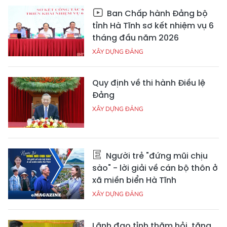
Ban Chấp hành Đảng bộ
tỉnh Hà Tĩnh sơ kết nhiệm vụ 6
tháng đầu năm 2026
XÂY DỰNG ĐẢNG
Quy định về thi hành Điều lệ
Đảng
XÂY DỰNG ĐẢNG
Người trẻ "đứng mũi chịu
sào" - lời giải về cán bộ thôn ở
xã miền biển Hà Tĩnh
XÂY DỰNG ĐẢNG
Lãnh đạo tỉnh thăm hỏi, tặng