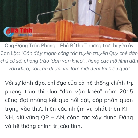
Ông Đặng Trần Phong - Phó Bí thư Thường trực huyện ủy
Can Lộc:
“Cần đẩy mạnh công tác tuyên truyền Quy chế dân
chủ cơ sở, phong trào “dân vận khéo”. Riêng các mô hình dân
vận khéo, nói cần đi đôi với làm mới đem lại hiệu quả”
Với sự lãnh đạo, chỉ đạo của cả hệ thống chính trị,
phong trào thi đua “dân vận khéo” năm 2015
cũng đạt những kết quả nổi bật, góp phần quan
trọng vào thực hiện các nhiệm vụ phát triển KT –
XH, giữ vững QP – AN, công tác xây dựng Đảng
và hệ thống chính trị của tỉnh.