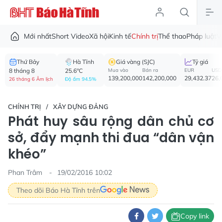
Mới nhất
Short Video
Xã hội
Kinh tế
Chính trị
Thể thao
Pháp luật
V
Thứ Bảy
Hà Tĩnh
Giá vàng (SJC)
Tỷ giá
8 tháng 8
25.6°C
Mua vào
Bán ra
EUR
USD
139,200,000
142,200,000
29,432.37
26,
26 tháng 6 Âm lịch
Độ ẩm 94.5%
CHÍNH TRỊ
XÂY DỰNG ĐẢNG
Phát huy sâu rộng dân chủ cơ
sở, đẩy mạnh thi đua “dân vận
khéo”
Phan Trâm
19/02/2016 10:02
Theo dõi Báo Hà Tĩnh trên
Copy link