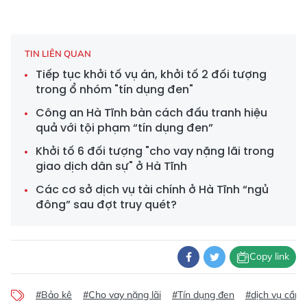
TIN LIÊN QUAN
Tiếp tục khởi tố vụ án, khởi tố 2 đối tượng
trong ổ nhóm "tín dụng đen"
Công an Hà Tĩnh bàn cách đấu tranh hiệu
quả với tội phạm “tín dụng đen”
Khởi tố 6 đối tượng "cho vay nặng lãi trong
giao dịch dân sự" ở Hà Tĩnh
Các cơ sở dịch vụ tài chính ở Hà Tĩnh “ngủ
đông” sau đợt truy quét?
Copy link
#Bảo kê
#Cho vay nặng lãi
#Tín dụng đen
#dịch vụ cầm