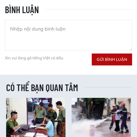
BÌNH LUẬN
Xin vui lòng gõ tiếng Việt có dấu
GỬI BÌNH LUẬN
CÓ THỂ BẠN QUAN TÂM