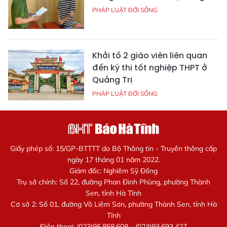
PHÁP LUẬT ĐỜI SỐNG
Khởi tố 2 giáo viên liên quan
đến kỳ thi tốt nghiệp THPT ở
Quảng Trị
PHÁP LUẬT ĐỜI SỐNG
Giấy phép số: 15/GP-BTTTT do Bộ Thông tin - Truyền thông cấp
ngày 17 tháng 01 năm 2022.
Giám đốc: Nghiêm Sỹ Đống
Trụ sở chính: Số 22, đường Phan Đình Phùng, phường Thành
Sen, tỉnh Hà Tĩnh
Cơ sở 2: Số 01, đường Võ Liêm Sơn, phường Thành Sen, tỉnh Hà
Tĩnh
Điện thoại: (023)95.858.608 - (023)93.693.427