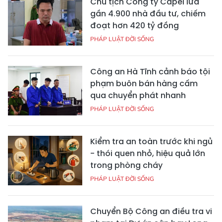
Chủ tịch Công ty Capel lừa
gần 4.900 nhà đầu tư, chiếm
đoạt hơn 420 tỷ đồng
PHÁP LUẬT ĐỜI SỐNG
Công an Hà Tĩnh cảnh báo tội
phạm buôn bán hàng cấm
qua chuyển phát nhanh
PHÁP LUẬT ĐỜI SỐNG
Kiểm tra an toàn trước khi ngủ
- thói quen nhỏ, hiệu quả lớn
trong phòng cháy
PHÁP LUẬT ĐỜI SỐNG
Chuyển Bộ Công an điều tra vi