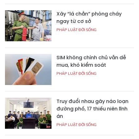
Xây “lá chắn” phòng cháy
ngay từ cơ sở
PHÁP LUẬT ĐỜI SỐNG
SIM không chính chủ vẫn dễ
mua, khó kiểm soát
PHÁP LUẬT ĐỜI SỐNG
Truy đuổi nhau gây náo loạn
đường phố, 17 thiếu niên lĩnh
án
PHÁP LUẬT ĐỜI SỐNG