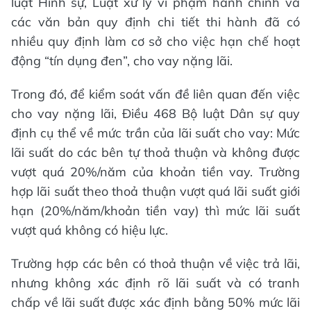
luật Hình sự, Luật xử lý vi phạm hành chính và
các văn bản quy định chi tiết thi hành đã có
nhiều quy định làm cơ sở cho việc hạn chế hoạt
động “tín dụng đen”, cho vay nặng lãi.
Trong đó, để kiểm soát vấn đề liên quan đến việc
cho vay nặng lãi, Điều 468 Bộ luật Dân sự quy
định cụ thể về mức trần của lãi suất cho vay: Mức
lãi suất do các bên tự thoả thuận và không được
vượt quá 20%/năm của khoản tiền vay. Trường
hợp lãi suất theo thoả thuận vượt quá lãi suất giới
hạn (20%/năm/khoản tiền vay) thì mức lãi suất
vượt quá không có hiệu lực.
Trường hợp các bên có thoả thuận về việc trả lãi,
nhưng không xác định rõ lãi suất và có tranh
chấp về lãi suất được xác định bằng 50% mức lãi