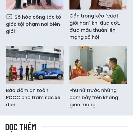
Cẩn trọng kẻo "vượt
Số hóa công tác tố
giới hạn" khi đùa cợt,
giác tội phạm nơi biên
đưa mâu thuẫn lên
giới
mạng xã hội
Bảo đảm an toàn
Phụ nữ trước những
PCCC cho trạm sạc xe
cạm bẫy trên không
điện
gian mạng
ĐỌC THÊM