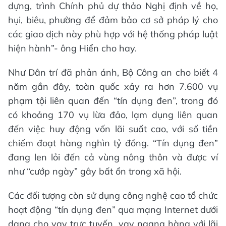
dựng, trình Chính phủ dự thảo Nghị định về họ,
hụi, biêu, phường để đảm bảo cơ sở pháp lý cho
các giao dịch này phù hợp với hệ thống pháp luật
hiện hành”- ông Hiển cho hay.
Như Dân trí đã phản ánh, Bộ Công an cho biết 4
năm gần đây, toàn quốc xảy ra hơn 7.600 vụ
phạm tội liên quan đến “tín dụng đen”, trong đó
có khoảng 170 vụ lừa đảo, lạm dụng liên quan
đến việc huy động vốn lãi suất cao, với số tiền
chiếm đoạt hàng nghìn tỷ đồng. “Tín dụng đen”
đang len lỏi đến cả vùng nông thôn và được ví
như “cướp ngày” gây bất ổn trong xã hội.
Các đối tượng còn sử dụng công nghệ cao tổ chức
hoạt động “tín dụng đen” qua mạng Internet dưới
dạng cho vay trực tuyến, vay ngang hàng với lãi