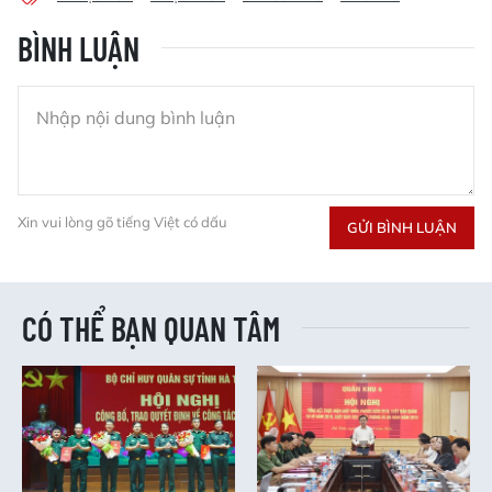
BÌNH LUẬN
Xin vui lòng gõ tiếng Việt có dấu
GỬI BÌNH LUẬN
CÓ THỂ BẠN QUAN TÂM