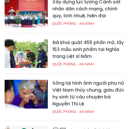
Xây dựng lực lượng Cảnh sát
nhân dân cách mạng, chính
quy, tinh nhuệ, hiện đại
QUỐC PHÒNG - AN NINH
Đã khai quật 455 phần mộ, lấy
153 mẫu sinh phẩm tại Nghĩa
trang Liệt sĩ Nầm
QUỐC PHÒNG - AN NINH
Sống lại hình ảnh người phụ nữ
Việt Nam thủy chung, giàu đức
hy sinh từ câu chuyện bà
Nguyễn Thị Lệ
QUỐC PHÒNG - AN NINH