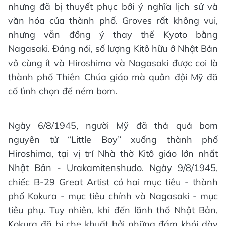
nhưng đã bị thuyết phục bởi ý nghĩa lịch sử và
văn hóa của thành phố. Groves rất không vui,
nhưng vẫn đồng ý thay thế Kyoto bằng
Nagasaki. Đáng nói, số lượng Kitô hữu ở Nhật Bản
vô cùng ít và Hiroshima và Nagasaki được coi là
thành phố Thiên Chúa giáo mà quân đội Mỹ đã
cố tình chọn để ném bom.
Ngày 6/8/1945, người Mỹ đã thả quả bom
nguyên tử “Little Boy” xuống thành phố
Hiroshima, tại vị trí Nhà thờ Kitô giáo lớn nhất
Nhật Bản - Urakamitenshudo. Ngày 9/8/1945,
chiếc B-29 Great Artist có hai mục tiêu - thành
phố Kokura - mục tiêu chính và Nagasaki - mục
tiêu phụ. Tuy nhiên, khi đến lãnh thổ Nhật Bản,
Kokura đã bị che khuất bởi những đám khói dày