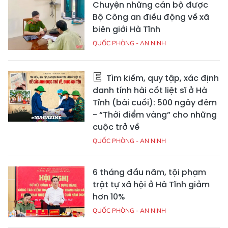
Chuyện những cán bộ được
Bộ Công an điều động về xã
biên giới Hà Tĩnh
QUỐC PHÒNG - AN NINH
Tìm kiếm, quy tập, xác định
danh tính hài cốt liệt sĩ ở Hà
Tĩnh (bài cuối): 500 ngày đêm
- “Thời điểm vàng” cho những
cuộc trở về
QUỐC PHÒNG - AN NINH
6 tháng đầu năm, tội phạm
trật tự xã hội ở Hà Tĩnh giảm
hơn 10%
QUỐC PHÒNG - AN NINH