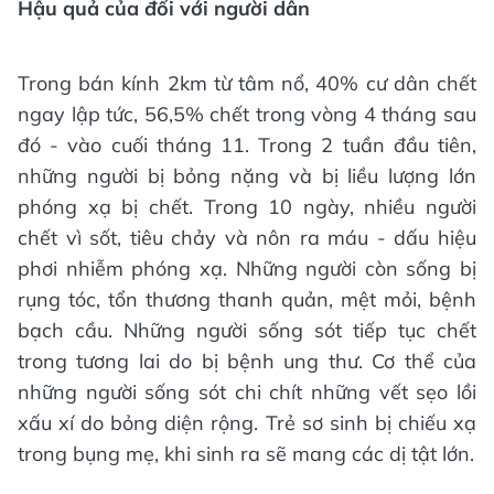
Hậu quả của đối với người dân
Trong bán kính 2km từ tâm nổ, 40% cư dân chết
ngay lập tức, 56,5% chết trong vòng 4 tháng sau
đó - vào cuối tháng 11. Trong 2 tuần đầu tiên,
những người bị bỏng nặng và bị liều lượng lớn
phóng xạ bị chết. Trong 10 ngày, nhiều người
chết vì sốt, tiêu chảy và nôn ra máu - dấu hiệu
phơi nhiễm phóng xạ. Những người còn sống bị
rụng tóc, tổn thương thanh quản, mệt mỏi, bệnh
bạch cầu. Những người sống sót tiếp tục chết
trong tương lai do bị bệnh ung thư. Cơ thể của
những người sống sót chi chít những vết sẹo lồi
xấu xí do bỏng diện rộng. Trẻ sơ sinh bị chiếu xạ
trong bụng mẹ, khi sinh ra sẽ mang các dị tật lớn.