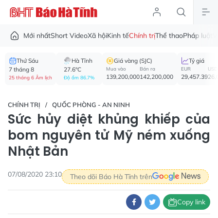
Mới nhất
Short Video
Xã hội
Kinh tế
Chính trị
Thể thao
Pháp luật
V
Thứ Sáu
Hà Tĩnh
Giá vàng (SJC)
Tỷ giá
7 tháng 8
27.6°C
Mua vào
Bán ra
EUR
USD
139,200,000
142,200,000
29,457.39
26,
25 tháng 6 Âm lịch
Độ ẩm 86.7%
CHÍNH TRỊ
QUỐC PHÒNG - AN NINH
Sức hủy diệt khủng khiếp của
bom nguyên tử Mỹ ném xuống
Nhật Bản
07/08/2020 23:10
Theo dõi Báo Hà Tĩnh trên
Copy link