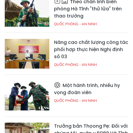
Theo chân lính biên
phòng Hà Tĩnh "thử lửa" trên
thao trường
QUỐC PHÒNG - AN NINH
Nâng cao chất lượng công tác
phối hợp thực hiện Nghị định
số 03
QUỐC PHÒNG - AN NINH
Một hành trình, nhiều hy
vọng đoàn viên
QUỐC PHÒNG - AN NINH
Trưởng bản Thọong Pẹ: Đối với