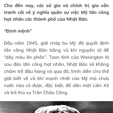
Cho đến nay, các sử gia và chính trị gia vẫn
tranh cãi về ý nghĩa quân sự việc Mỹ tấn công
hạt nhân các thành phố của Nhật Bản.
“Định mệnh”
Đầu năm 1945, giới chóp bu Mỹ đã quyết định
tấn công Nhật Bản bằng vũ khí nguyên tử để
“dây máu ăn phần”. Toan tính của Wasington là
sau đòn tấn công hạt nhân, Nhật Bản sẽ không
chậm trễ đầu hàng và qua đó, trình diễn cho thế
giới biết về vũ khí mạnh nhất của Mỹ mà chưa
nước nào có được, đặc biệt, để dằn mặt Liên Xô
và trả thù vụ Trân Châu Cảng.