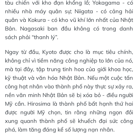
tàu chiến với kho đạn khổng lồ; Yokagama - có
nhiều nhà máy quân sự; Niigata - có cảng hải
quân và Kokura - có kho vũ khí lớn nhất của Nhật
Bản. Nagasaki ban đầu không có trong danh
sách phải “thanh lý”.
Ngay từ đầu, Kyoto được cho là mục tiêu chính,
không chỉ vì tiềm năng công nghiệp to lớn của nó,
mà tại đây, tập trung tinh hoa của giới khoa học,
kỹ thuật và văn hóa Nhật Bản. Nếu một cuộc tấn
công hạt nhân vào thành phố này thực sự xảy ra,
nền văn minh Nhật Bản sẽ bị xóa bỏ - điều người
Mỹ cần. Hirosima là thành phố bất hạnh thứ hai
được người Mỹ chọn, tin rằng những ngọn đồi
xung quanh thành phố sẽ khuếch đại sức công
phá, làm tăng đáng kể số lượng nạn nhân.