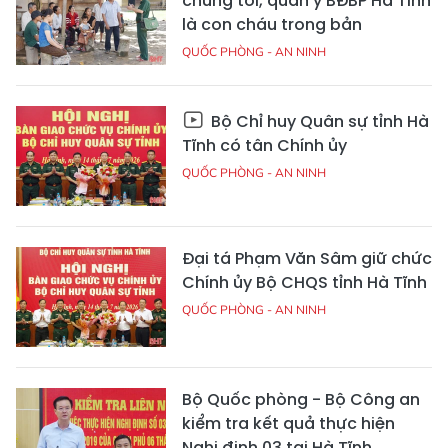
chúng tôi, quân y BĐBP Hà Tĩnh
là con cháu trong bản
QUỐC PHÒNG - AN NINH
Bộ Chỉ huy Quân sự tỉnh Hà
Tĩnh có tân Chính ủy
QUỐC PHÒNG - AN NINH
Đại tá Phạm Văn Sâm giữ chức
Chính ủy Bộ CHQS tỉnh Hà Tĩnh
QUỐC PHÒNG - AN NINH
Bộ Quốc phòng - Bộ Công an
kiểm tra kết quả thực hiện
Nghị định 03 tại Hà Tĩnh