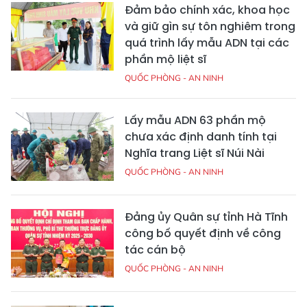
Đảm bảo chính xác, khoa học
và giữ gìn sự tôn nghiêm trong
quá trình lấy mẫu ADN tại các
phần mộ liệt sĩ
QUỐC PHÒNG - AN NINH
Lấy mẫu ADN 63 phần mộ
chưa xác định danh tính tại
Nghĩa trang Liệt sĩ Núi Nài
QUỐC PHÒNG - AN NINH
Đảng ủy Quân sự tỉnh Hà Tĩnh
công bố quyết định về công
tác cán bộ
QUỐC PHÒNG - AN NINH