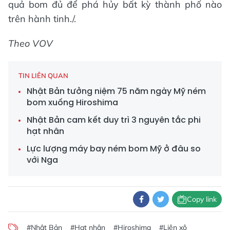
quả bom đủ để phá hủy bất kỳ thành phố nào
trên hành tinh./.
Theo VOV
TIN LIÊN QUAN
Nhật Bản tưởng niệm 75 năm ngày Mỹ ném
bom xuống Hiroshima
Nhật Bản cam kết duy trì 3 nguyên tắc phi
hạt nhân
Lực lượng máy bay ném bom Mỹ ở đâu so
với Nga
Copy link
#Nhật Bản
#Hạt nhân
#Hiroshima
#Liên xô