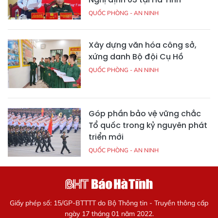
QUỐC PHÒNG - AN NINH
Xây dựng văn hóa công sở,
xứng danh Bộ đội Cụ Hồ
QUỐC PHÒNG - AN NINH
Góp phần bảo vệ vững chắc
Tổ quốc trong kỷ nguyên phát
triển mới
QUỐC PHÒNG - AN NINH
Giấy phép số: 15/GP-BTTTT do Bộ Thông tin - Truyền thông cấp
ngày 17 tháng 01 năm 2022.