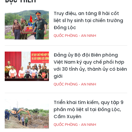
Truy điệu, an táng 8 hài cốt
liệt sĩ hy sinh tại chiến trường
Đồng Lộc
QUỐC PHÒNG - AN NINH
Đảng ủy Bộ đội Biên phòng
Việt Nam ký quy chế phối hợp
với 30 tỉnh ủy, thành ủy có biên
giới
QUỐC PHÒNG - AN NINH
Triển khai tìm kiếm, quy tập 9
phần mộ liệt sĩ tại Đồng Lộc,
Cẩm Xuyên
QUỐC PHÒNG - AN NINH