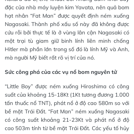
đặc của nhà máy luyện kim Yavata, nên quả bom
hạt nhân “Fat Man” được quyết định ném xuống
Nagasaki. Thành phố xấu số này đã không được
cứu rỗi bởi thực tế là ở vùng lân cận Nagasaki có
một trại tù giam giữ binh lính liên minh chống
Hitler mà phần lớn trong số đó là lính Mỹ và Anh,
mà người Mỹ biết rất rõ vị trí của nó.
Sức công phá của các vụ nổ bom nguyên tử
“Little Boy” được ném xuống Hiroshima có công
suất của khoảng 15-18Kt (1Kt tương đương 1.000
tấn thuốc nổ TNT), phát nổ ở độ cao 580m so với
bề mặt Trái Đất. “Fat Man” ném xuống Nagasaki
có công suất khoảng 21-23Kt và phát nổ ở độ
cao 503m tính từ bề mặt Trái Đất. Các yếu tố hủy