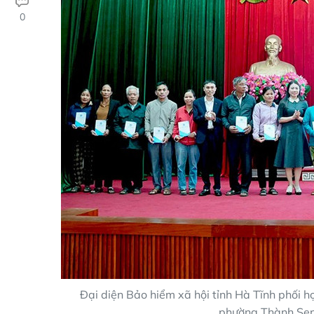
0
Đại diện Bảo hiểm xã hội tỉnh Hà Tĩnh phối 
phường Thành Sen 