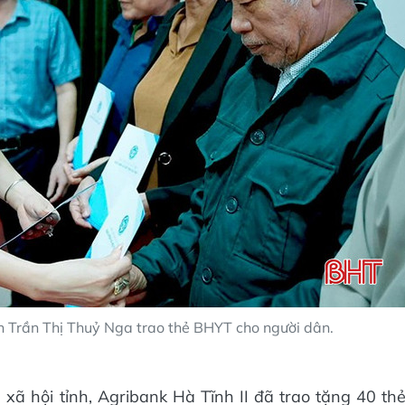
Trần Thị Thuỷ Nga trao thẻ BHYT cho người dân.
xã hội tỉnh, Agribank Hà Tĩnh II đã trao tặng 40 th