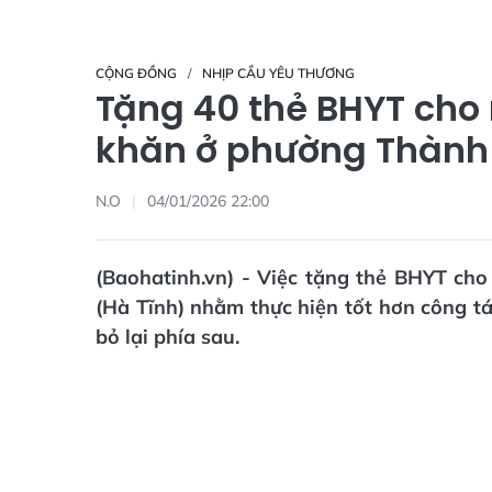
CỘNG ĐỒNG
NHỊP CẦU YÊU THƯƠNG
Tặng 40 thẻ BHYT cho
khăn ở phường Thành
N.O
04/01/2026 22:00
(Baohatinh.vn) - Việc tặng thẻ BHYT ch
(Hà Tĩnh) nhằm thực hiện tốt hơn công tá
bỏ lại phía sau.