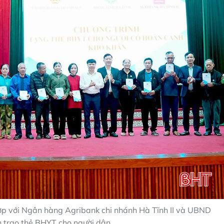
hợp với Ngân hàng Agribank chi nhánh Hà Tĩnh II và UBND
trao thẻ BHYT cho người dân.