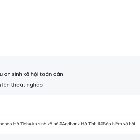
u an sinh xã hội toàn dân
n lên thoát nghèo
nghèo Hà Tĩnh
#An sinh xã hội
#Agribank Hà Tĩnh II
#Bảo hiểm xã hội