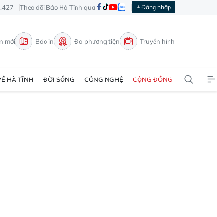
3.427
Theo dõi Báo Hà Tĩnh qua
Đăng nhập
in mới
Báo in
Đa phương tiện
Truyền hình
VỀ HÀ TĨNH
ĐỜI SỐNG
CÔNG NGHỆ
CỘNG ĐỒNG