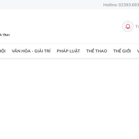
Hotline: 02393.69
T
HỘI
VĂN HÓA - GIẢI TRÍ
PHÁP LUẬT
THỂ THAO
THẾ GIỚI