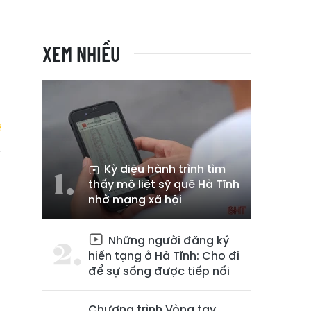
XEM NHIỀU
Kỳ diệu hành trình tìm
n
thấy mộ liệt sỹ quê Hà Tĩnh
ị
nhờ mạng xã hội
Những người đăng ký
hiến tạng ở Hà Tĩnh: Cho đi
để sự sống được tiếp nối
Chương trình Vòng tay