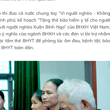
thi đua cả nước chung tay “Vì người nghèo - Khôn
hính phủ; kế hoạch “Tặng thẻ bảo hiểm y tế cho ngườ
với người nghèo Xuân Bính Ngọ” của BHXH Việt Nam
và ý nghĩa của ngành BHXH và các đơn vị tài trợ nhằ
ợc tấm thẻ BHYT để phòng lúc ốm đau, bệnh tật, bả
, BHYT toàn dân.