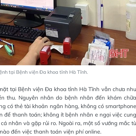
nh tại Bệnh viện Đa khoa tỉnh Hà Tĩnh.
 mặt tại Bệnh viện Đa khoa tỉnh Hà Tĩnh vẫn chưa nh
tiền thu. Nguyên nhân do bệnh nhân đến khám chữ
ông có thẻ tài khoản ngân hàng, không có smartphon
n để thanh toán; không ít bệnh nhân e ngại việc cun
 cá nhân và gặp rủi ro. Ngoài ra, một số vướng mắc t
o đến việc thanh toán viện phí online.