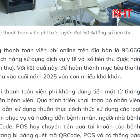
 thanh toán viện phí trực tuyến đạt 50%/tổng số tiền thu.
thanh toán viện phí online trên địa bàn là 95.06
ch hàng sử dụng dịch vụ y tế với số tiền thu được hơ
n thu). Với kết quả này, để hoàn thành mục tiêu than
 thu vào cuối năm 2025 vẫn còn nhiều khó khăn.
i thanh toán viện phí không dùng tiền mặt từ thán
 bệnh viện: Quá trình triển khai, toàn bộ nhân viê
 dẫn sử dụng thuần thục cách thức sử dụng các loạ
ằm phục vụ và hướng dẫn bệnh nhân, người nhà bện
ode, POS hay chuyển tiền qua tài khoản của bện
 trang bị bảng quét mã QRCode, POS và có thông bá