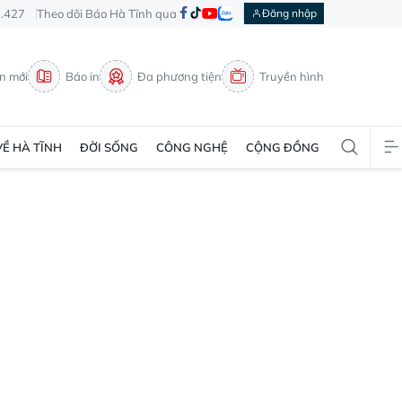
3.427
Theo dõi Báo Hà Tĩnh qua
Đăng nhập
in mới
Báo in
Đa phương tiện
Truyền hình
VỀ HÀ TĨNH
ĐỜI SỐNG
CÔNG NGHỆ
CỘNG ĐỒNG