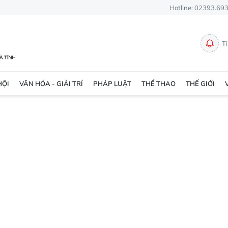
Hotline: 02393.69
T
HỘI
VĂN HÓA - GIẢI TRÍ
PHÁP LUẬT
THỂ THAO
THẾ GIỚI