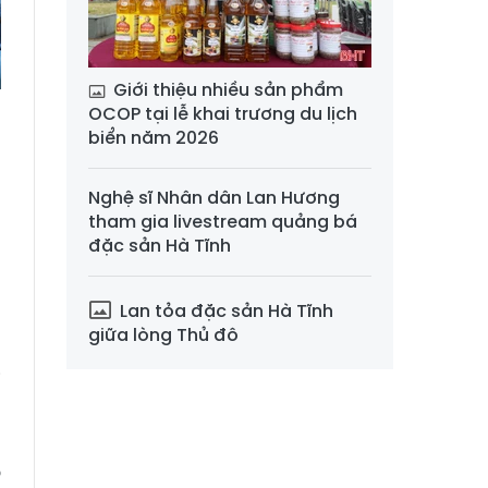
Giới thiệu nhiều sản phẩm
OCOP tại lễ khai trương du lịch
biển năm 2026
6
Nghệ sĩ Nhân dân Lan Hương
n
tham gia livestream quảng bá
h
đặc sản Hà Tĩnh
Lan tỏa đặc sản Hà Tĩnh
g
giữa lòng Thủ đô
n
i
h
h
o