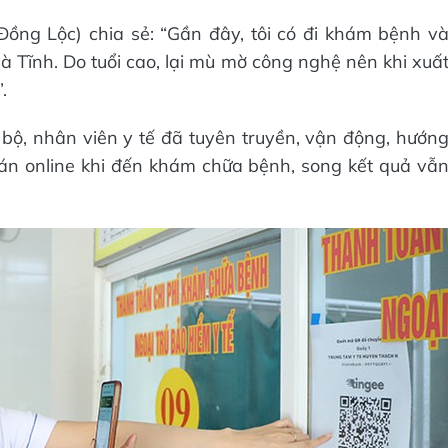
Đồng Lộc) chia sẻ: “Gần đây, tôi có đi khám bệnh v
 Hà Tĩnh. Do tuổi cao, lại mù mờ công nghệ nên khi xuấ
.
bộ, nhân viên y tế đã tuyên truyền, vận động, hướn
án online khi đến khám chữa bệnh, song kết quả vẫ