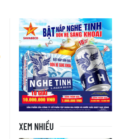
h
n
XEM NHIỀU