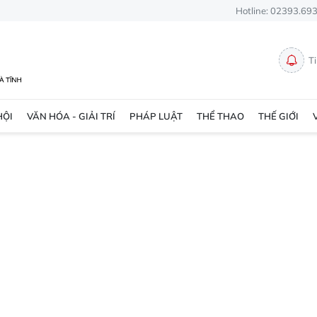
Hotline: 02393.69
T
HỘI
VĂN HÓA - GIẢI TRÍ
PHÁP LUẬT
THỂ THAO
THẾ GIỚI