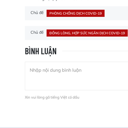
Chủ đề
PHÒNG CHỐNG DỊCH COVID-19
Chủ đề
ĐỒNG LÒNG, HỢP SỨC NGĂN DỊCH COVID-19
BÌNH LUẬN
Xin vui lòng gõ tiếng Việt có dấu