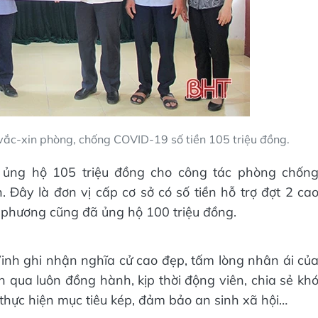
 vắc-xin phòng, chống COVID-19 số tiền 105 triệu đồng.
o ủng hộ 105 triệu đồng cho công tác phòng chốn
ây là đơn vị cấp cơ sở có số tiền hỗ trợ đợt 2 ca
a phương cũng đã ủng hộ 100 triệu đồng.
nh ghi nhận nghĩa cử cao đẹp, tấm lòng nhân ái củ
n qua luôn đồng hành, kịp thời động viên, chia sẻ kh
 thực hiện mục tiêu kép, đảm bảo an sinh xã hội…