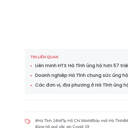
TIN LIÊN QUAN
Liên minh HTX Hà Tĩnh ủng hộ hơn 57 tr
Doanh nghiệp Hà Tĩnh chung sức ủng h
Các đơn vị, địa phương ở Hà Tĩnh ủng h
#Hà Tĩnh 24h
#Tp Hồ Chí Minh
#Báo mới Hà Tĩnh
#k
#ủng hộ quỹ vắc xin Covid-19