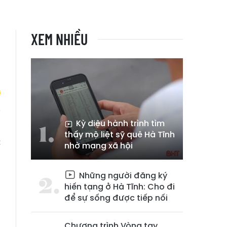
XEM NHIỀU
Kỳ diệu hành trình tìm
ị
thấy mộ liệt sỹ quê Hà Tĩnh
c
nhờ mạng xã hội
Những người đăng ký
hiến tạng ở Hà Tĩnh: Cho đi
để sự sống được tiếp nối
Chương trình Vòng tay