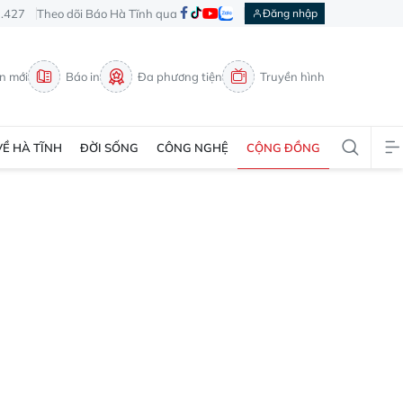
3.427
Theo dõi Báo Hà Tĩnh qua
Đăng nhập
in mới
Báo in
Đa phương tiện
Truyền hình
VỀ HÀ TĨNH
ĐỜI SỐNG
CÔNG NGHỆ
CỘNG ĐỒNG