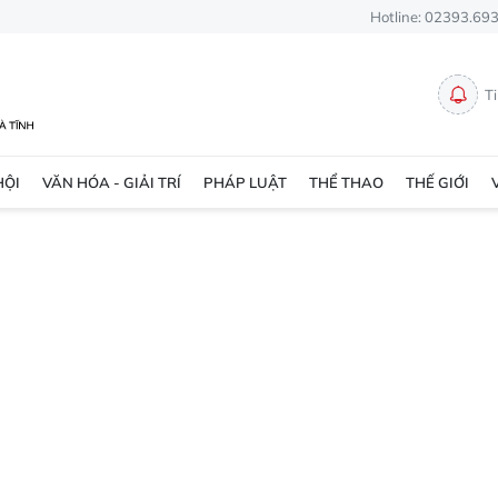
Hotline: 02393.69
T
HỘI
VĂN HÓA - GIẢI TRÍ
PHÁP LUẬT
THỂ THAO
THẾ GIỚI