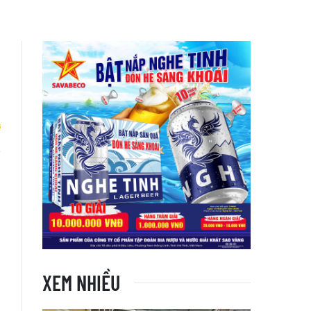
ô
XEM NHIỀU