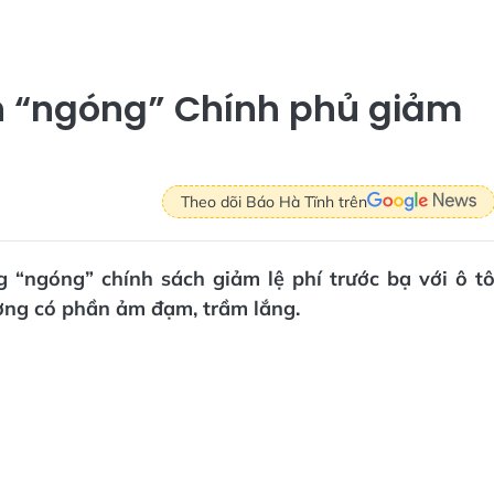
nh “ngóng” Chính phủ giảm
Theo dõi Báo Hà Tĩnh trên
 “ngóng” chính sách giảm lệ phí trước bạ với ô t
ường có phần ảm đạm, trầm lắng.