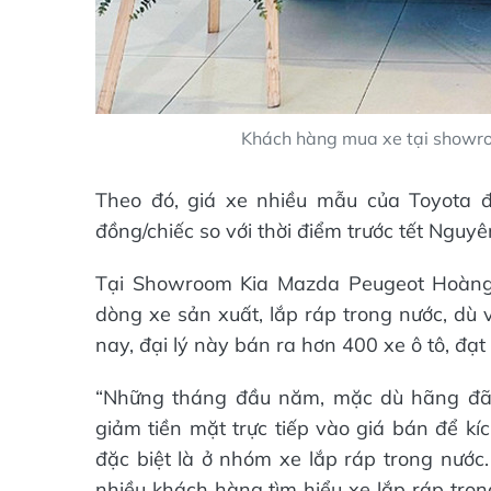
Khách hàng mua xe tại showr
Theo đó, giá xe nhiều mẫu của Toyota đ
đồng/chiếc so với thời điểm trước tết Nguyê
Tại Showroom Kia Mazda Peugeot Hoàng
dòng xe sản xuất, lắp ráp trong nước, dù 
nay, đại lý này bán ra hơn 400 xe ô tô, đ
“Những tháng đầu năm, mặc dù hãng đã t
giảm tiền mặt trực tiếp vào giá bán để kí
đặc biệt là ở nhóm xe lắp ráp trong nước.
nhiều khách hàng tìm hiểu xe lắp ráp tron