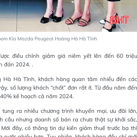
oom Kia Mazda Peugeot Hoàng Hà Hà Tĩnh
ược điều chỉnh giảm giá niêm yết lên đến 60 triệ
n đán 2024. .
 Hà Hà Tĩnh, khách hàng quan tâm nhiều đến cá
vậy, số lượng khách “chốt” đơn rất ít. Từ đầu năm đế
ạt 40% kế hoạch cả năm 2024.
ung ra nhiều chương trình khuyến mại, ưu đãi lớn
ch cầu nhưng doanh số bán ra chưa thật sự khởi sắc
 Mới đây, có thông tin dự kiến giảm thuế trước bạ th
g nước nhiều hơn. Tuy nhiên, khách hàng đều chỉ mớ