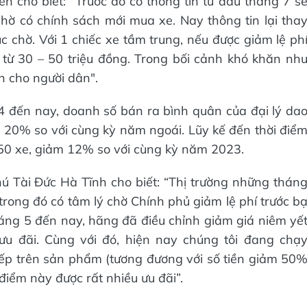
 cho biết: “Trước đó có thông tin từ đầu tháng 7 s
 chờ có chính sách mới mua xe. Nay thông tin lại tha
tục chờ. Với 1 chiếc xe tầm trung, nếu được giảm lệ ph
ợc từ 30 – 50 triệu đồng. Trong bối cảnh khó khăn nh
ớn cho người dân".
4 đến nay, doanh số bán ra bình quân của đại lý da
 20% so với cùng kỳ năm ngoái. Lũy kế đến thời điể
50 xe, giảm 12% so với cùng kỳ năm 2023.
 Tài Đức Hà Tĩnh cho biết: “Thị trường những thán
ong đó có tâm lý chờ Chính phủ giảm lệ phí trước b
tháng 5 đến nay, hãng đã điều chỉnh giảm giá niêm yế
u đãi. Cùng với đó, hiện nay chúng tôi đang chạ
 tiếp trên sản phẩm (tương đương với số tiền giảm 50
điểm này được rất nhiều ưu đãi”.