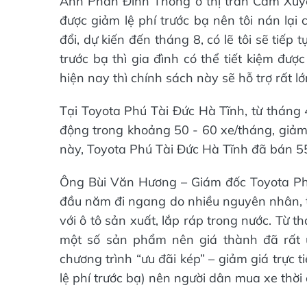
Anh Phan Đình Thông ở thị trấn Cẩm Xuyên
được giảm lệ phí trước bạ nên tôi nán lại
đổi, dự kiến đến tháng 8, có lẽ tôi sẽ tiếp 
trước bạ thì gia đình có thể tiết kiệm đư
hiện nay thì chính sách này sẽ hỗ trợ rất l
Tại Toyota Phú Tài Đức Hà Tĩnh, từ tháng 
động trong khoảng 50 - 60 xe/tháng, giảm
này, Toyota Phú Tài Đức Hà Tĩnh đã bán 5
Ông Bùi Văn Hương – Giám đốc Toyota Phú
đầu năm đi ngang do nhiều nguyên nhân, tr
với ô tô sản xuất, lắp ráp trong nước. Từ 
một số sản phẩm nên giá thành đã rất ư
chương trình “ưu đãi kép” – giảm giá trực
lệ phí trước bạ) nên người dân mua xe thời 