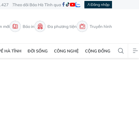
3.427
Theo dõi Báo Hà Tĩnh qua
Đăng nhập
in mới
Báo in
Đa phương tiện
Truyền hình
VỀ HÀ TĨNH
ĐỜI SỐNG
CÔNG NGHỆ
CỘNG ĐỒNG