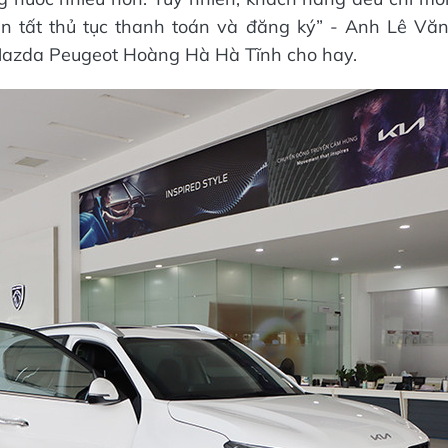
àn tất thủ tục thanh toán và đăng ký” - Anh Lê Vă
Mazda Peugeot Hoàng Hà Hà Tĩnh cho hay.