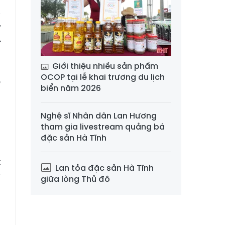
ẽ
y
í
ư
Giới thiệu nhiều sản phẩm
OCOP tại lễ khai trương du lịch
o
biển năm 2026
m
Nghệ sĩ Nhân dân Lan Hương
tham gia livestream quảng bá
g
đặc sản Hà Tĩnh
ạ
t
Lan tỏa đặc sản Hà Tĩnh
y
giữa lòng Thủ đô
%