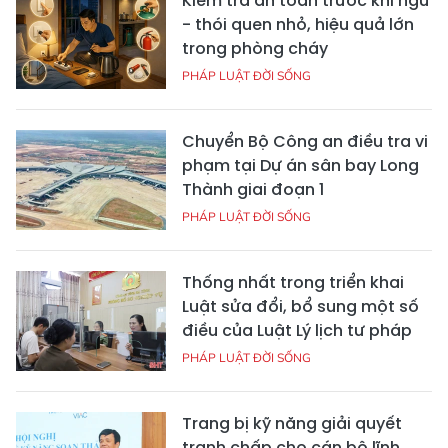
Kiểm tra an toàn trước khi ngủ
- thói quen nhỏ, hiệu quả lớn
trong phòng cháy
PHÁP LUẬT ĐỜI SỐNG
Chuyển Bộ Công an điều tra vi
phạm tại Dự án sân bay Long
Thành giai đoạn 1
PHÁP LUẬT ĐỜI SỐNG
Thống nhất trong triển khai
Luật sửa đổi, bổ sung một số
điều của Luật Lý lịch tư pháp
PHÁP LUẬT ĐỜI SỐNG
Trang bị kỹ năng giải quyết
tranh chấp cho cán bộ lĩnh