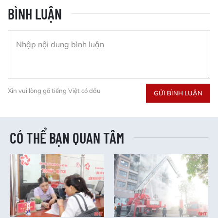
BÌNH LUẬN
Xin vui lòng gõ tiếng Việt có dấu
GỬI BÌNH LUẬN
CÓ THỂ BẠN QUAN TÂM