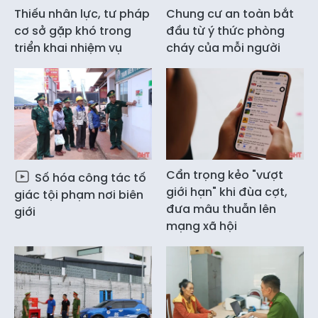
Thiếu nhân lực, tư pháp
Chung cư an toàn bắt
cơ sở gặp khó trong
đầu từ ý thức phòng
triển khai nhiệm vụ
cháy của mỗi người
Cẩn trọng kẻo "vượt
Số hóa công tác tố
giới hạn" khi đùa cợt,
giác tội phạm nơi biên
đưa mâu thuẫn lên
giới
mạng xã hội