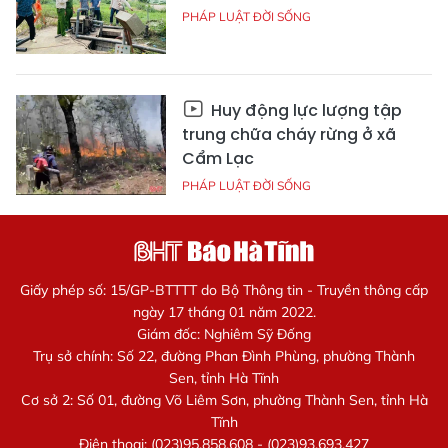
PHÁP LUẬT ĐỜI SỐNG
Huy động lực lượng tập
trung chữa cháy rừng ở xã
Cẩm Lạc
PHÁP LUẬT ĐỜI SỐNG
Giấy phép số: 15/GP-BTTTT do Bộ Thông tin - Truyền thông cấp
ngày 17 tháng 01 năm 2022.
Giám đốc: Nghiêm Sỹ Đống
Trụ sở chính: Số 22, đường Phan Đình Phùng, phường Thành
Sen, tỉnh Hà Tĩnh
Cơ sở 2: Số 01, đường Võ Liêm Sơn, phường Thành Sen, tỉnh Hà
Tĩnh
Điện thoại: (023)95.858.608 - (023)93.693.427