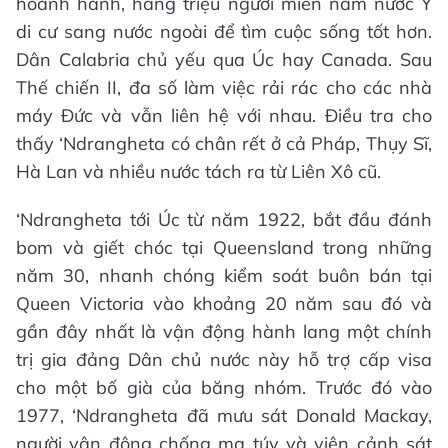
hoành hành, hàng triệu người miền nam nước Ý
di cư sang nước ngoài để tìm cuộc sống tốt hơn.
Dân Calabria chủ yếu qua Úc hay Canada. Sau
Thế chiến II, đa số làm việc rải rác cho các nhà
máy Đức và vẫn liên hệ với nhau. Điều tra cho
thấy ‘Ndrangheta có chân rết ở cả Pháp, Thụy Sĩ,
Hà Lan và nhiều nước tách ra từ Liên Xô cũ.
‘Ndrangheta tới Úc từ năm 1922, bắt đầu đánh
bom và giết chóc tại Queensland trong những
năm 30, nhanh chóng kiểm soát buôn bán tại
Queen Victoria vào khoảng 20 năm sau đó và
gần đây nhất là vận động hành lang một chính
trị gia đảng Dân chủ nước này hỗ trợ cấp visa
cho một bố già của băng nhóm. Trước đó vào
1977, ‘Ndrangheta đã mưu sát Donald Mackay,
người vận động chống ma túy và viên cảnh sát