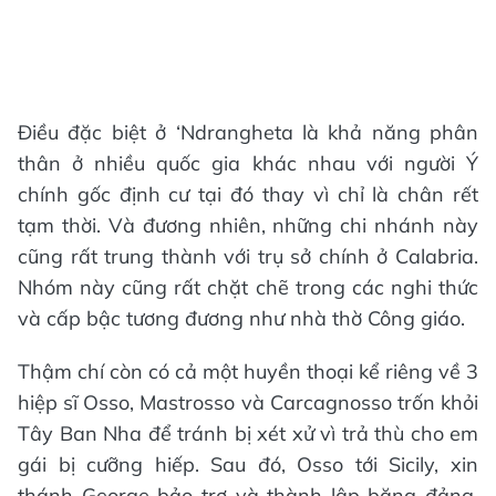
Điều đặc biệt ở ‘Ndrangheta là khả năng phân
thân ở nhiều quốc gia khác nhau với người Ý
chính gốc định cư tại đó thay vì chỉ là chân rết
tạm thời. Và đương nhiên, những chi nhánh này
cũng rất trung thành với trụ sở chính ở Calabria.
Nhóm này cũng rất chặt chẽ trong các nghi thức
và cấp bậc tương đương như nhà thờ Công giáo.
Thậm chí còn có cả một huyền thoại kể riêng về 3
hiệp sĩ Osso, Mastrosso và Carcagnosso trốn khỏi
Tây Ban Nha để tránh bị xét xử vì trả thù cho em
gái bị cưỡng hiếp. Sau đó, Osso tới Sicily, xin
thánh George bảo trợ và thành lập băng đảng.