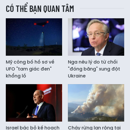
CÓ THỂ BẠN QUAN TÂM
Mỹ công bố hồ sơ về
Nga nêu lý do từ chối
UFO "tam giác đen"
"đóng băng" xung đột
khổng lồ
Ukraine
Israel bác bỏ kế hoạch
Cháy rừng lan rộng tại