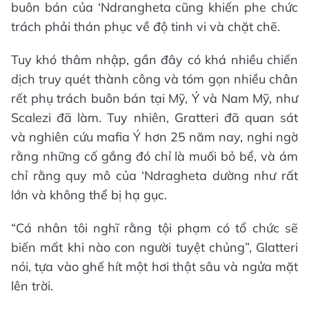
buôn bán của ‘Ndrangheta cũng khiến phe chức
trách phải thán phục về độ tinh vi và chặt chẽ.
Tuy khó thâm nhập, gần đây có khá nhiều chiến
dịch truy quét thành công và tóm gọn nhiều chân
rết phụ trách buôn bán tại Mỹ, Ý và Nam Mỹ, như
Scalezi đã làm. Tuy nhiên, Gratteri đã quan sát
và nghiên cứu mafia Ý hơn 25 năm nay, nghi ngờ
rằng những cố gắng đó chỉ là muối bỏ bể, và ám
chỉ rằng quy mô của ‘Ndragheta dường như rất
lớn và không thể bị hạ gục.
“Cá nhân tôi nghĩ rằng tội phạm có tổ chức sẽ
biến mất khi nào con người tuyệt chủng”, Glatteri
nói, tựa vào ghế hít một hơi thật sâu và ngửa mặt
lên trời.