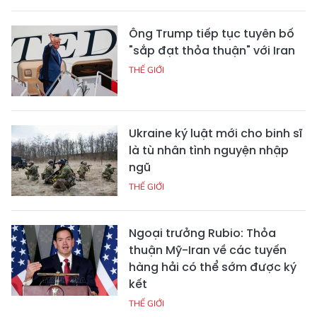
Ông Trump tiếp tục tuyên bố
"sắp đạt thỏa thuận" với Iran
THẾ GIỚI
Ukraine ký luật mới cho binh sĩ
là tù nhân tình nguyện nhập
ngũ
THẾ GIỚI
Ngoại trưởng Rubio: Thỏa
thuận Mỹ-Iran về các tuyến
hàng hải có thể sớm được ký
kết
THẾ GIỚI