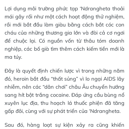
Lợi dụng môi trường phức tạp ‘Ndrangheta thoải
mái gây rối như một cách hoạt động thử nghiệm,
rồi mới bắt đầu làm giàu bằng cách bắt cóc con
cháu của những thương gia lớn và đòi cả cơ ngơi
để chuộc lại. Có nguồn vốn từ thâu tóm doanh
nghiệp, các bố già tìm thêm cách kiếm tiền mới là
ma túy.
Đây là quyết định chiến lược vì trong những năm
đó, heroin bắt đầu “thất sủng” vì lo ngại AIDS lây
nhiễm, nên các “dân chơi” châu Âu chuyển hướng
sang hít bột trắng cocaine. Đáp ứng cầu bùng nổ
xuyên lục địa, thu hoạch lá thuốc phiện đã tăng
gấp đôi, cùng với sự phát triển của ‘Ndrangheta.
Sau đó, hàng loạt sự kiện xảy ra cũng khiến