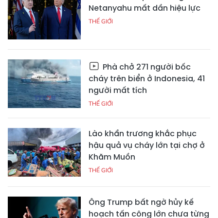
Netanyahu mất dần hiệu lực
THẾ GIỚI
Phà chở 271 người bốc
cháy trên biển ở Indonesia, 41
người mất tích
THẾ GIỚI
Lào khẩn trương khắc phục
hậu quả vụ cháy lớn tại chợ ở
Khăm Muồn
THẾ GIỚI
Ông Trump bất ngờ hủy kế
hoạch tấn công lớn chưa từng