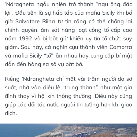
‘Ndragheta ngẫu nhiên trở thành “ngư ông đắc
lợi”. Đầu tiên là sự hấp tấp của mafia Sicily khi bố
già Salvatore Riina tự tin rằng có thể chống lại
chính quyền, ám sát hàng loạt công tố cấp cao
năm 1992 và bị bắt giữ khiến uy tín tổ chức suy
giảm. Sau này, cả nghìn cựu thành viên Camorra
và mafia Sicily “tố” lẫn nhau hay cung cấp bí mật
dẫn đến hàng sa số vụ bắt bớ.
Riêng ‘Ndrangheta chỉ mất vài trăm người do sơ
suất, nhờ vào điều lệ “trung thành” như một gia
đình thay vì hội kín thông thường. Điều này cũng
giúp các đối tác nước ngoài tin tưởng hơn khi giao
dịch.