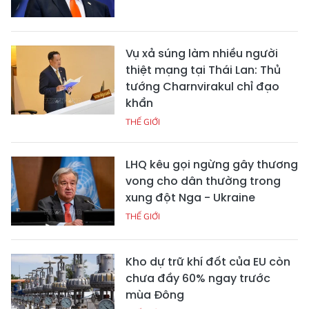
Vụ xả súng làm nhiều người
thiệt mạng tại Thái Lan: Thủ
tướng Charnvirakul chỉ đạo
khẩn
THẾ GIỚI
LHQ kêu gọi ngừng gây thương
vong cho dân thường trong
xung đột Nga - Ukraine
THẾ GIỚI
Kho dự trữ khí đốt của EU còn
chưa đầy 60% ngay trước
mùa Đông