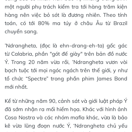
một người phụ trách kiểm tra tới hàng trăm kiện
hàng nên việc bỏ sót là đương nhiên. Theo tính
toán, có tới 80% ma túy ở châu Âu từ Brazil
chuyển sang.
’Ndrangheta, (đọc là ehn-drang-eh-ta) gốc gác
từ Calabria, phần "gót đế giày" trên bản đồ nước
Ý. Trong 20 năm vừa rồi, ’Ndrangheta vươn vòi
bạch tuộc tới mọi ngóc ngách trên thế giới, y như
tổ chức “Spectre” trong phần phim James Bond
mới nhất.
Kể từ những năm 90, cảnh sát và giới luật pháp Ý
đã sớm nhận ra mối hiểm họa. Khác với hình ảnh
Cosa Nostra và các nhóm mafia khác, vừa là bảo
kê vừa lũng đoạn nước Ý, ‘Ndrangheta chủ yếu