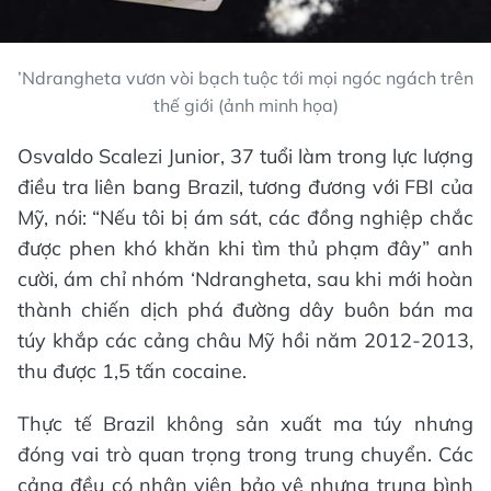
’Ndrangheta vươn vòi bạch tuộc tới mọi ngóc ngách trên
thế giới (ảnh minh họa)
Osvaldo Scalezi Junior, 37 tuổi làm trong lực lượng
điều tra liên bang Brazil, tương đương với FBI của
Mỹ, nói: “Nếu tôi bị ám sát, các đồng nghiệp chắc
được phen khó khăn khi tìm thủ phạm đây” anh
cười, ám chỉ nhóm ‘Ndrangheta, sau khi mới hoàn
thành chiến dịch phá đường dây buôn bán ma
túy khắp các cảng châu Mỹ hồi năm 2012-2013,
thu được 1,5 tấn cocaine.
Thực tế Brazil không sản xuất ma túy nhưng
đóng vai trò quan trọng trong trung chuyển. Các
cảng đều có nhân viên bảo vệ nhưng trung bình