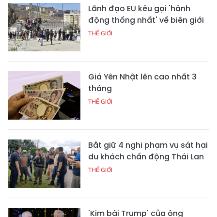
Lãnh đạo EU kêu gọi 'hành
động thống nhất' về biên giới
THẾ GIỚI
Giá Yên Nhật lên cao nhất 3
tháng
THẾ GIỚI
Bắt giữ 4 nghi phạm vụ sát hại
du khách chấn động Thái Lan
THẾ GIỚI
'Kim bài Trump' của ông