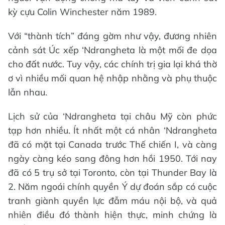
kỳ cựu Colin Winchester năm 1989.
Với “thành tích” đáng gờm như vậy, đương nhiên
cảnh sát Úc xếp ‘Ndrangheta là một mối đe dọa
cho đất nước. Tuy vậy, các chính trị gia lại khá thờ
ơ vì nhiều mối quan hệ nhập nhằng và phụ thuộc
lẫn nhau.
Lịch sử của ‘Ndrangheta tại châu Mỹ còn phức
tạp hơn nhiều. Ít nhất một cá nhân ‘Ndrangheta
đã có mặt tại Canada trước Thế chiến I, và càng
ngày càng kéo sang đông hơn hồi 1950. Tới nay
đã có 5 trụ sở tại Toronto, còn tại Thunder Bay là
2. Năm ngoái chính quyền Ý dự đoán sắp có cuộc
tranh giành quyền lực đẫm máu nội bộ, và quả
nhiên điều đó thành hiện thực, minh chứng là