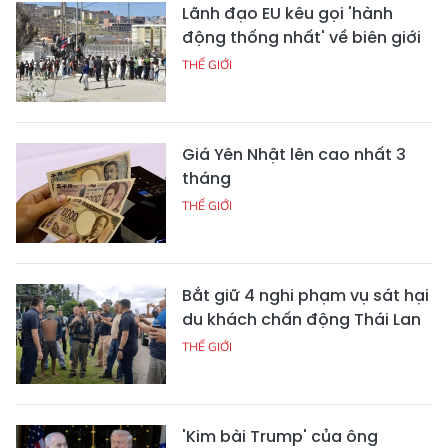
Lãnh đạo EU kêu gọi 'hành
động thống nhất' về biên giới
THẾ GIỚI
Giá Yên Nhật lên cao nhất 3
tháng
THẾ GIỚI
Bắt giữ 4 nghi phạm vụ sát hại
du khách chấn động Thái Lan
THẾ GIỚI
'Kim bài Trump' của ông