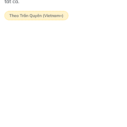
tất cả.
Theo Trần Quyên (Vietnam+)