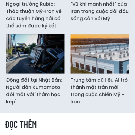
Ngoại trưởng Rubio:
"Vũ khí mạnh nhất" của
Thỏa thuận Mỹ-Iran về
Iran trong cuộc đối đầu
các tuyến hàng hải có
sống còn với Mỹ
thể sớm được ký kết
Động đất tại Nhật Bản:
Trung tâm dữ liệu AI trở
Người dân Kumamoto
thành mặt trận mới
đối mặt với 'thảm họa
trong cuộc chiến Mỹ -
kép'
Iran
ĐỌC THÊM