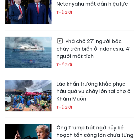
Netanyahu mất dần hiệu lực
THẾ GIỚI
Phà chở 271 người bốc
cháy trên biển ở Indonesia, 41
người mất tích
THẾ GIỚI
Lào khẩn trương khắc phục
hậu quả vụ cháy lớn tại chợ ở
Khăm Muồn
THẾ GIỚI
Ông Trump bất ngờ hủy kế
hoạch tấn công lớn chưa từng