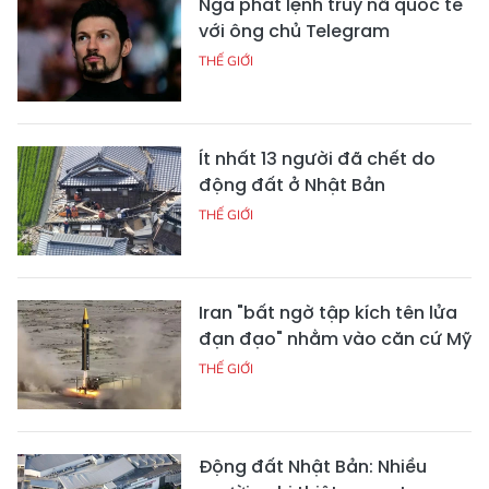
Nga phát lệnh truy nã quốc tế
với ông chủ Telegram
THẾ GIỚI
Ít nhất 13 người đã chết do
động đất ở Nhật Bản
THẾ GIỚI
Iran "bất ngờ tập kích tên lửa
đạn đạo" nhằm vào căn cứ Mỹ
THẾ GIỚI
Động đất Nhật Bản: Nhiều