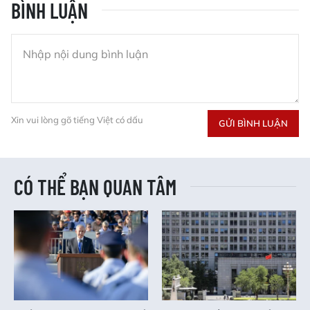
BÌNH LUẬN
Xin vui lòng gõ tiếng Việt có dấu
GỬI BÌNH LUẬN
CÓ THỂ BẠN QUAN TÂM