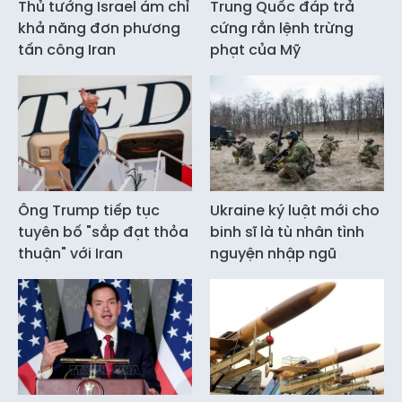
Thủ tướng Israel ám chỉ
Trung Quốc đáp trả
khả năng đơn phương
cứng rắn lệnh trừng
tấn công Iran
phạt của Mỹ
Ông Trump tiếp tục
Ukraine ký luật mới cho
tuyên bố "sắp đạt thỏa
binh sĩ là tù nhân tình
thuận" với Iran
nguyện nhập ngũ