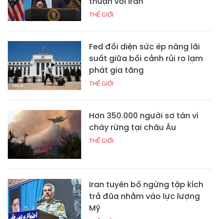
thuận với Iran
THẾ GIỚI
Fed đối diện sức ép nâng lãi
suất giữa bối cảnh rủi ro lạm
phát gia tăng
THẾ GIỚI
Hơn 350.000 người sơ tán vì
cháy rừng tại châu Âu
THẾ GIỚI
Iran tuyên bố ngừng tập kích
trả đũa nhằm vào lực lượng
Mỹ