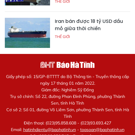
THẾ GIỚI
Iran bán được 18 tỷ USD dầu
mỏ giữa thời chiến
THẾ GIỚI
Giấy phép số: 15/GP-BTTTT do Bộ Thông tin - Truyền thông cấp
ngày 17 tháng 01 năm 2022.
Giám đốc: Nghiêm Sỹ Đống
Trụ sở chính: Số 22, đường Phan Đình Phùng, phường Thành
Sen, tỉnh Hà Tĩnh
Cơ sở 2: Số 01, đường Võ Liêm Sơn, phường Thành Sen, tỉnh Hà
Tĩnh
Điện thoại: (023)95.858.608 - (023)93.693.427
Email:
hatinhdientu@baohatinh.vn
-
toasoan@baohatinh.vn