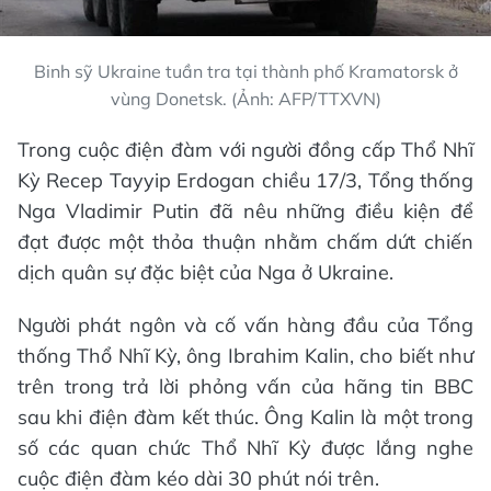
Binh sỹ Ukraine tuần tra tại thành phố Kramatorsk ở
vùng Donetsk. (Ảnh: AFP/TTXVN)
Trong cuộc điện đàm với người đồng cấp Thổ Nhĩ
Kỳ Recep Tayyip Erdogan chiều 17/3, Tổng thống
Nga Vladimir Putin đã nêu những điều kiện để
đạt được một thỏa thuận nhằm chấm dứt chiến
dịch quân sự đặc biệt của Nga ở Ukraine.
Người phát ngôn và cố vấn hàng đầu của Tổng
thống Thổ Nhĩ Kỳ, ông Ibrahim Kalin, cho biết như
trên trong trả lời phỏng vấn của hãng tin BBC
sau khi điện đàm kết thúc. Ông Kalin là một trong
số các quan chức Thổ Nhĩ Kỳ được lắng nghe
cuộc điện đàm kéo dài 30 phút nói trên.