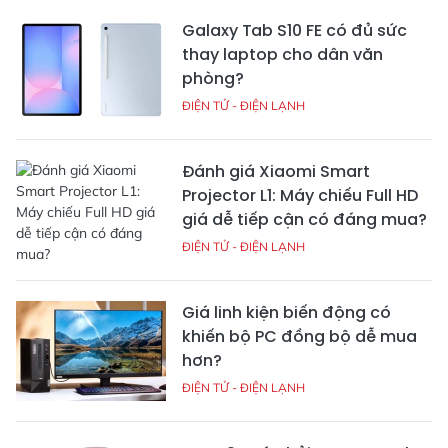
Galaxy Tab S10 FE có đủ sức
thay laptop cho dân văn
phòng?
ĐIỆN TỬ - ĐIỆN LẠNH
Đánh giá Xiaomi Smart
Projector L1: Máy chiếu Full HD
giá dễ tiếp cận có đáng mua?
ĐIỆN TỬ - ĐIỆN LẠNH
Giá linh kiện biến động có
khiến bộ PC đồng bộ dễ mua
hơn?
ĐIỆN TỬ - ĐIỆN LẠNH