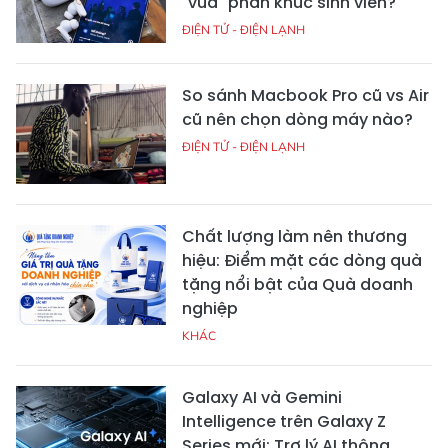
"vua" phân khúc sinh viên?
ĐIỆN TỬ - ĐIỆN LẠNH
So sánh Macbook Pro cũ vs Air
cũ nên chọn dòng máy nào?
ĐIỆN TỬ - ĐIỆN LẠNH
Chất lượng làm nên thương
hiệu: Điểm mặt các dòng quà
tặng nổi bật của Quà doanh
nghiệp
KHÁC
Galaxy AI và Gemini
Intelligence trên Galaxy Z
Series mới: Trợ lý AI thông