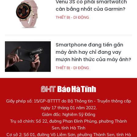
Venu 3S có phải smartwatch
cân bằng nhất của Garmin?
THIẾT BỊ - DI ĐỘNG
Smartphone đang tiến gần
máy ảnh hay chỉ đang vay
mượn hình thức của máy ảnh?
THIẾT BỊ - DI ĐỘNG
Giấy phép số: 15/GP-BTTTT do Bộ Thông tin - Truyền thông cấp
ngày 17 tháng 01 năm 2022.
Giám đốc: Nghiêm Sỹ Đống
Trụ sở chính: Số 22, đường Phan Đình Phùng, phường Thành
Sen, tỉnh Hà Tĩnh
Cơ sở 2: Số 01, đường Võ Liêm Sơn, phường Thành Sen, tỉnh Hà