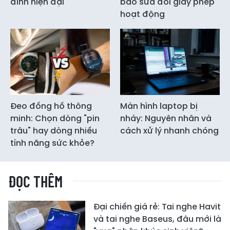
đình hiện đại
báo sửa đổi giấy phép
hoạt động
Đeo đồng hồ thông
Màn hình laptop bị
minh: Chọn dòng "pin
nháy: Nguyên nhân và
trâu" hay dòng nhiều
cách xử lý nhanh chóng
tính năng sức khỏe?
ĐỌC THÊM
Đại chiến giá rẻ: Tai nghe Havit
và tai nghe Baseus, đâu mới là