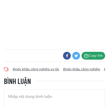
Copy link
#máy khâu công nghiệp uy tín
#máy khâu công nghiệp
#Vi
BÌNH LUẬN