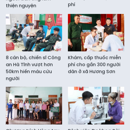
phí
thiện nguyện
8 cán bộ, chiến sĩ Công
Khám, cấp thuốc miễn
an Hà Tĩnh vượt hơn
phí cho gần 300 người
50km hiến máu cứu
dân ở xã Hương Sơn
người