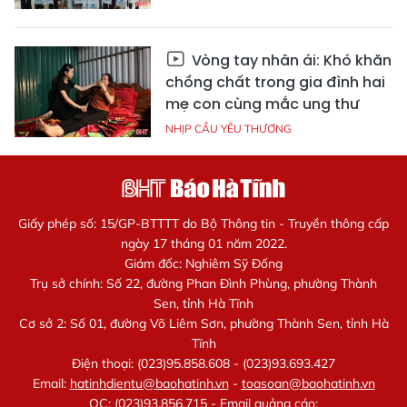
Vòng tay nhân ái: Khó khăn
chồng chất trong gia đình hai
mẹ con cùng mắc ung thư
NHỊP CẦU YÊU THƯƠNG
Giấy phép số: 15/GP-BTTTT do Bộ Thông tin - Truyền thông cấp
ngày 17 tháng 01 năm 2022.
Giám đốc: Nghiêm Sỹ Đống
Trụ sở chính: Số 22, đường Phan Đình Phùng, phường Thành
Sen, tỉnh Hà Tĩnh
Cơ sở 2: Số 01, đường Võ Liêm Sơn, phường Thành Sen, tỉnh Hà
Tĩnh
Điện thoại: (023)95.858.608 - (023)93.693.427
Email:
hatinhdientu@baohatinh.vn
-
toasoan@baohatinh.vn
QC: (023)93.856.715 - Email quảng cáo: