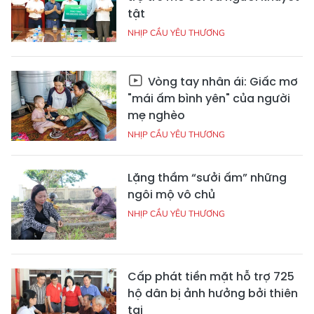
tật
NHỊP CẦU YÊU THƯƠNG
Vòng tay nhân ái: Giấc mơ
"mái ấm bình yên" của người
mẹ nghèo
NHỊP CẦU YÊU THƯƠNG
Lặng thầm “sưởi ấm” những
ngôi mộ vô chủ
NHỊP CẦU YÊU THƯƠNG
Cấp phát tiền mặt hỗ trợ 725
hộ dân bị ảnh hưởng bởi thiên
tai