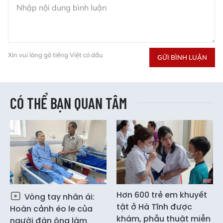
Xin vui lòng gõ tiếng Việt có dấu
GỬI BÌNH LUẬN
CÓ THỂ BẠN QUAN TÂM
Hơn 600 trẻ em khuyết
Vòng tay nhân ái:
tật ở Hà Tĩnh được
Hoàn cảnh éo le của
khám, phẫu thuật miễn
người đàn ông làm