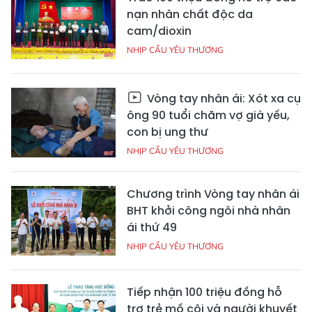
nạn nhân chất độc da
cam/dioxin
NHỊP CẦU YÊU THƯƠNG
Vòng tay nhân ái: Xót xa cụ
ông 90 tuổi chăm vợ già yếu,
con bị ung thư
NHỊP CẦU YÊU THƯƠNG
Chương trình Vòng tay nhân ái
BHT khởi công ngôi nhà nhân
ái thứ 49
NHỊP CẦU YÊU THƯƠNG
Tiếp nhận 100 triệu đồng hỗ
trợ trẻ mồ côi và người khuyết