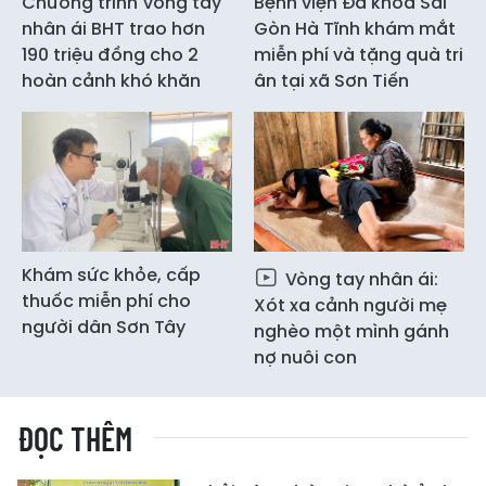
Chương trình Vòng tay
Bệnh viện Đa khoa Sài
nhân ái BHT trao hơn
Gòn Hà Tĩnh khám mắt
190 triệu đồng cho 2
miễn phí và tặng quà tri
hoàn cảnh khó khăn
ân tại xã Sơn Tiến
Khám sức khỏe, cấp
Vòng tay nhân ái:
thuốc miễn phí cho
Xót xa cảnh người mẹ
người dân Sơn Tây
nghèo một mình gánh
nợ nuôi con
ĐỌC THÊM