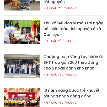
tật nguyền
NHỊP CẦU YÊU THƯƠNG
Thu về 146 đơn vị máu tại ngày
hội hiến máu tình nguyện ở xã
Can Lộc
NHỊP CẦU YÊU THƯƠNG
Chương trình Vòng tay nhân ái
BHT trao gần 200 triệu đồng
cho 2 hoàn cảnh khó khăn
NHỊP CẦU YÊU THƯƠNG
10 năm nâng bước trẻ khuyết
tật hòa nhập cộng đồng
NHỊP CẦU YÊU THƯƠNG