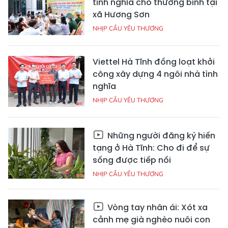
tình nghĩa cho thương binh tại
xã Hương Sơn
NHỊP CẦU YÊU THƯƠNG
Viettel Hà Tĩnh đồng loạt khởi
công xây dựng 4 ngôi nhà tình
nghĩa
NHỊP CẦU YÊU THƯƠNG
Những người đăng ký hiến
tạng ở Hà Tĩnh: Cho đi để sự
sống được tiếp nối
NHỊP CẦU YÊU THƯƠNG
Vòng tay nhân ái: Xót xa
cảnh mẹ già nghèo nuôi con