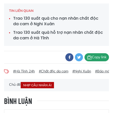
TIN LIÊN QUAN
Trao 130 suất quà cho nạn nhân chất độc
da cam ở Nghi Xuân
Trao 130 suất quà hỗ trợ nạn nhân chất độc
da cam ở Hà Tĩnh
Copy link
#Hà Tĩnh 24h
#Chất độc da cam
#Nghi Xuân
#Báo mới 
Chủ đề
NHỊP CẦU NHÂN ÁI
BÌNH LUẬN