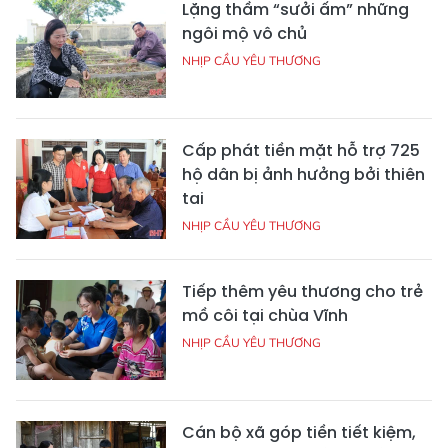
Lặng thầm “sưởi ấm” những
ngôi mộ vô chủ
NHỊP CẦU YÊU THƯƠNG
Cấp phát tiền mặt hỗ trợ 725
hộ dân bị ảnh hưởng bởi thiên
tai
NHỊP CẦU YÊU THƯƠNG
Tiếp thêm yêu thương cho trẻ
mồ côi tại chùa Vĩnh
NHỊP CẦU YÊU THƯƠNG
Cán bộ xã góp tiền tiết kiệm,