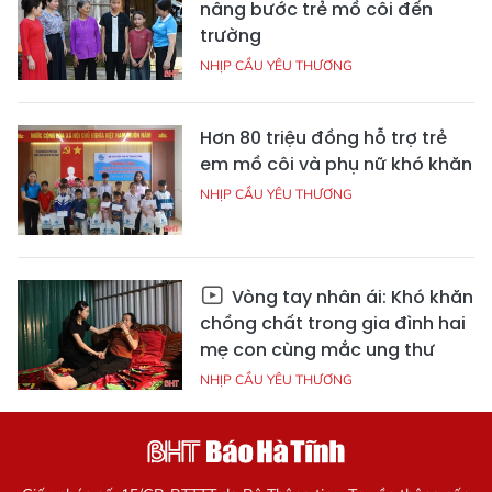
nâng bước trẻ mồ côi đến
trường
NHỊP CẦU YÊU THƯƠNG
Hơn 80 triệu đồng hỗ trợ trẻ
em mồ côi và phụ nữ khó khăn
NHỊP CẦU YÊU THƯƠNG
Vòng tay nhân ái: Khó khăn
chồng chất trong gia đình hai
mẹ con cùng mắc ung thư
NHỊP CẦU YÊU THƯƠNG