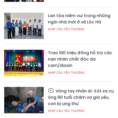
Lan tỏa niềm vui trong những
ngôi nhà mới ở xã Lộc Hà
NHỊP CẦU YÊU THƯƠNG
Trao 100 triệu đồng hỗ trợ các
nạn nhân chất độc da
cam/dioxin
NHỊP CẦU YÊU THƯƠNG
Vòng tay nhân ái: Xót xa cụ
ông 90 tuổi chăm vợ già yếu,
con bị ung thư
NHỊP CẦU YÊU THƯƠNG