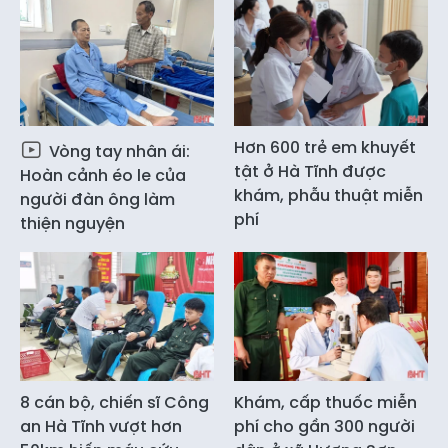
Hơn 600 trẻ em khuyết
Vòng tay nhân ái:
tật ở Hà Tĩnh được
Hoàn cảnh éo le của
khám, phẫu thuật miễn
người đàn ông làm
phí
thiện nguyện
8 cán bộ, chiến sĩ Công
Khám, cấp thuốc miễn
an Hà Tĩnh vượt hơn
phí cho gần 300 người