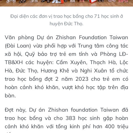
Đại diện các đơn vị trao học bổng cho 71 học sinh ở
huyện Đức Thọ.
Văn phòng Dự án Zhishan Foundation Taiwan
(Đài Loan) vừa phối hợp với Trung tâm công tác
xã hội, Quỹ bảo trợ trẻ em tỉnh và Phòng LĐ-
TB&XH các huyện: Cẩm Xuyên, Thạch Hà, Lộc
Hà, Đức Thọ, Hương Khê và Nghi Xuân tổ chức
trao học bổng đợt 2 năm 2023 cho trẻ em có
hoàn cảnh khó khăn, vượt khó học tập trên địa
bàn.
Đợt này, Dự án Zhishan foundation Taiwan đã
trao học bổng và cho 383 học sinh gặp hoàn
cảnh khó khăn với tổng kinh phí hơn 400 triệu