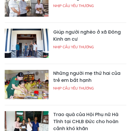
NHỊP CẦU YÊU THƯƠNG
Giúp người nghèo ở xã Đông
Kinh an cư
NHỊP CẦU YÊU THƯƠNG
Những người mẹ thứ hai của
trẻ em bất hạnh
NHỊP CẦU YÊU THƯƠNG
Trao quà của Hội Phụ nữ Hà
Tĩnh tại CHLB Đức cho hoàn
cảnh khó khăn