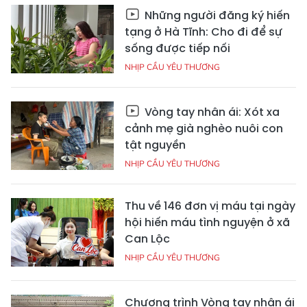
Những người đăng ký hiến
tạng ở Hà Tĩnh: Cho đi để sự
sống được tiếp nối
NHỊP CẦU YÊU THƯƠNG
Vòng tay nhân ái: Xót xa
cảnh mẹ già nghèo nuôi con
tật nguyền
NHỊP CẦU YÊU THƯƠNG
Thu về 146 đơn vị máu tại ngày
hội hiến máu tình nguyện ở xã
Can Lộc
NHỊP CẦU YÊU THƯƠNG
Chương trình Vòng tay nhân ái