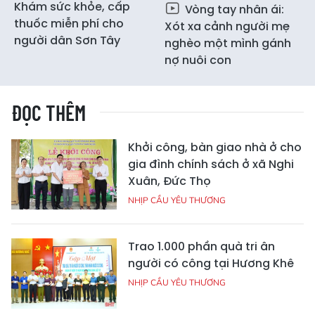
Khám sức khỏe, cấp
Vòng tay nhân ái:
thuốc miễn phí cho
Xót xa cảnh người mẹ
người dân Sơn Tây
nghèo một mình gánh
nợ nuôi con
ĐỌC THÊM
Khởi công, bàn giao nhà ở cho
gia đình chính sách ở xã Nghi
Xuân, Đức Thọ
NHỊP CẦU YÊU THƯƠNG
Trao 1.000 phần quà tri ân
người có công tại Hương Khê
NHỊP CẦU YÊU THƯƠNG