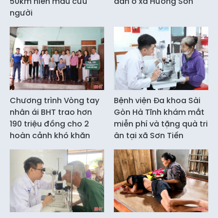
50km hiến máu cứu
dân ở xã Hương Sơn
người
Chương trình Vòng tay
Bệnh viện Đa khoa Sài
nhân ái BHT trao hơn
Gòn Hà Tĩnh khám mắt
190 triệu đồng cho 2
miễn phí và tặng quà tri
hoàn cảnh khó khăn
ân tại xã Sơn Tiến