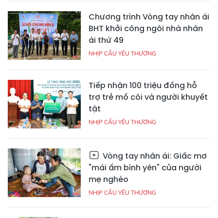
Chương trình Vòng tay nhân ái
BHT khởi công ngôi nhà nhân
ái thứ 49
NHỊP CẦU YÊU THƯƠNG
Tiếp nhận 100 triệu đồng hỗ
trợ trẻ mồ côi và người khuyết
tật
NHỊP CẦU YÊU THƯƠNG
Vòng tay nhân ái: Giấc mơ
"mái ấm bình yên" của người
mẹ nghèo
NHỊP CẦU YÊU THƯƠNG