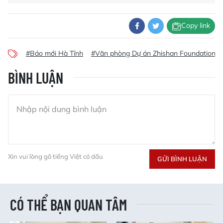
Copy link
#Báo mới Hà Tĩnh
#Văn phòng Dự án Zhishan Foundation T
BÌNH LUẬN
Xin vui lòng gõ tiếng Việt có dấu
GỬI BÌNH LUẬN
CÓ THỂ BẠN QUAN TÂM