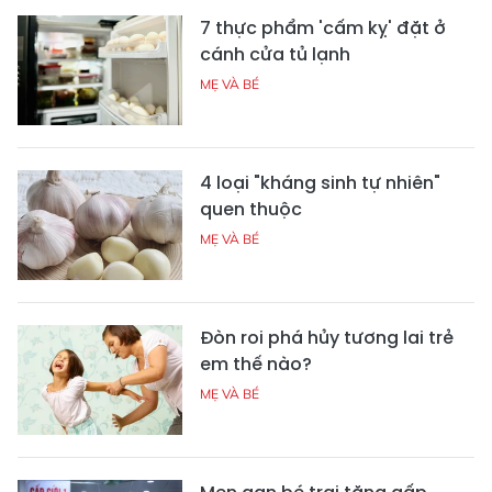
7 thực phẩm 'cấm kỵ' đặt ở
cánh cửa tủ lạnh
MẸ VÀ BÉ
4 loại "kháng sinh tự nhiên"
quen thuộc
MẸ VÀ BÉ
Đòn roi phá hủy tương lai trẻ
em thế nào?
MẸ VÀ BÉ