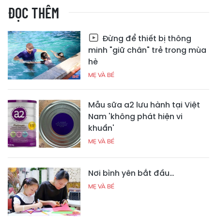
ĐỌC THÊM
Đừng để thiết bị thông
minh "giữ chân" trẻ trong mùa
hè
MẸ VÀ BÉ
Mẫu sữa a2 lưu hành tại Việt
Nam 'không phát hiện vi
khuẩn'
MẸ VÀ BÉ
Nơi bình yên bắt đầu…
MẸ VÀ BÉ