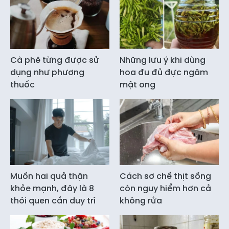
Cà phê từng được sử
Những lưu ý khi dùng
dụng như phương
hoa đu đủ đực ngâm
thuốc
mật ong
Muốn hai quả thận
Cách sơ chế thịt sống
khỏe mạnh, đây là 8
còn nguy hiểm hơn cả
thói quen cần duy trì
không rửa