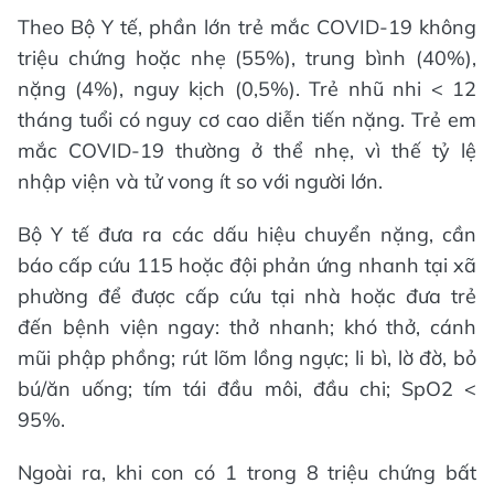
Theo Bộ Y tế, phần lớn trẻ mắc COVID-19 không
triệu chứng hoặc nhẹ (55%), trung bình (40%),
nặng (4%), nguy kịch (0,5%). Trẻ nhũ nhi < 12
tháng tuổi có nguy cơ cao diễn tiến nặng. Trẻ em
mắc COVID-19 thường ở thể nhẹ, vì thế tỷ lệ
nhập viện và tử vong ít so với người lớn.
Bộ Y tế đưa ra các dấu hiệu chuyển nặng, cần
báo cấp cứu 115 hoặc đội phản ứng nhanh tại xã
phường để được cấp cứu tại nhà hoặc đưa trẻ
đến bệnh viện ngay: thở nhanh; khó thở, cánh
mũi phập phồng; rút lõm lồng ngực; li bì, lờ đờ, bỏ
bú/ăn uống; tím tái đầu môi, đầu chi; SpO2 <
95%.
Ngoài ra, khi con có 1 trong 8 triệu chứng bất