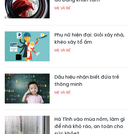
MẸ VÀ BÉ
Phụ nữ hiện đại: Giỏi xây nhà,
khéo xây tổ ấm
MẸ VÀ BÉ
Dấu hiệu nhận biết đứa trẻ
thông minh
MẸ VÀ BÉ
Hà Tĩnh vào mùa nồm, làm gì
để nhà khô ráo, an toàn cho
sức khỏe?