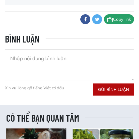
Copy link
BÌNH LUẬN
Xin vui lòng gõ tiếng Việt có dấu
GỬI BÌNH LUẬN
CÓ THỂ BẠN QUAN TÂM