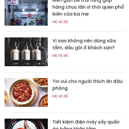
Men gan bé trai tăng gấp
hàng chục lần vì thói quen phổ
biến của ba mẹ
MẸ VÀ BÉ
Vì sao không nên dùng sữa
tắm, dầu gội ở khách sạn?
MẸ VÀ BÉ
Tin vui cho người thích ăn đậu
phộng
MẸ VÀ BÉ
Tiết kiệm điện máy sấy quần
áo bằng khăn tắm