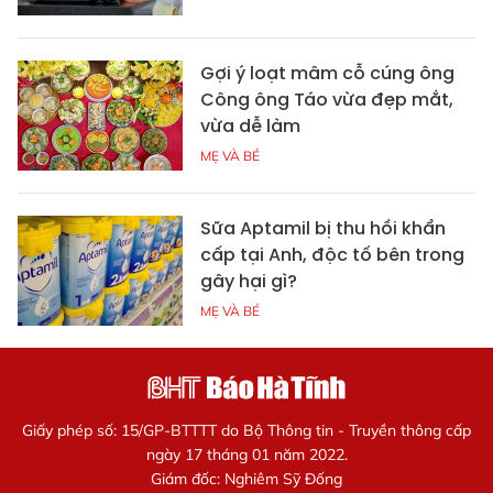
Gợi ý loạt mâm cỗ cúng ông
Công ông Táo vừa đẹp mắt,
vừa dễ làm
MẸ VÀ BÉ
Sữa Aptamil bị thu hồi khẩn
cấp tại Anh, độc tố bên trong
gây hại gì?
MẸ VÀ BÉ
Giấy phép số: 15/GP-BTTTT do Bộ Thông tin - Truyền thông cấp
ngày 17 tháng 01 năm 2022.
Giám đốc: Nghiêm Sỹ Đống