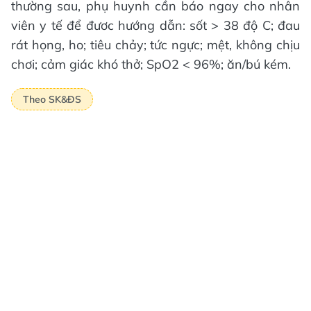
thường sau, phụ huynh cần báo ngay cho nhân
viên y tế để đươc hướng dẫn: sốt > 38 độ C; đau
rát họng, ho; tiêu chảy; tức ngực; mệt, không chịu
chơi; cảm giác khó thở; SpO2 < 96%; ăn/bú kém.
Theo SK&ĐS