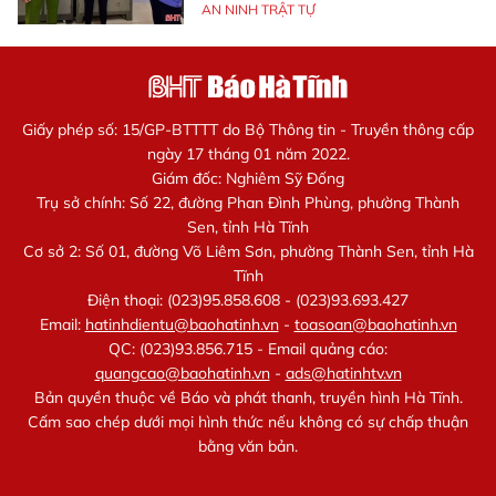
AN NINH TRẬT TỰ
Giấy phép số: 15/GP-BTTTT do Bộ Thông tin - Truyền thông cấp
ngày 17 tháng 01 năm 2022.
Giám đốc: Nghiêm Sỹ Đống
Trụ sở chính: Số 22, đường Phan Đình Phùng, phường Thành
Sen, tỉnh Hà Tĩnh
Cơ sở 2: Số 01, đường Võ Liêm Sơn, phường Thành Sen, tỉnh Hà
Tĩnh
Điện thoại: (023)95.858.608 - (023)93.693.427
Email:
hatinhdientu@baohatinh.vn
-
toasoan@baohatinh.vn
QC: (023)93.856.715 - Email quảng cáo:
quangcao@baohatinh.vn
-
ads@hatinhtv.vn
Bản quyền thuộc về Báo và phát thanh, truyền hình Hà Tĩnh.
Cấm sao chép dưới mọi hình thức nếu không có sự chấp thuận
bằng văn bản.