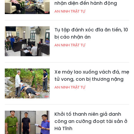
nhận diện đến hành động
AN NINH TRẬT TỰ
Tụ tập đánh xóc đĩa ăn tiền, 10
bị cáo nhận án
AN NINH TRẬT TỰ
Xe máy lao xuống vách đá, mẹ
tử vong, con bị thương nặng
AN NINH TRẬT TỰ
Khởi tố thanh niên giả danh
công an cưỡng đoạt tài sản ở
Hà Tĩnh