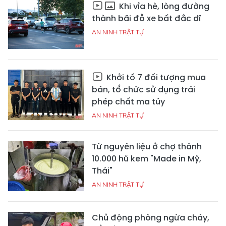
Khi vỉa hè, lòng đường
thành bãi đỗ xe bất đắc dĩ
AN NINH TRẬT TỰ
Khởi tố 7 đối tượng mua
bán, tổ chức sử dụng trái
phép chất ma túy
AN NINH TRẬT TỰ
Từ nguyên liệu ở chợ thành
10.000 hũ kem "Made in Mỹ,
Thái"
AN NINH TRẬT TỰ
Chủ động phòng ngừa cháy,