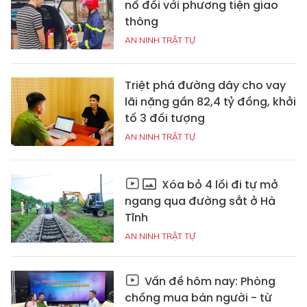
nổ đối với phương tiện giao
thông
AN NINH TRẬT TỰ
Triệt phá đường dây cho vay
lãi nặng gần 82,4 tỷ đồng, khởi
tố 3 đối tượng
AN NINH TRẬT TỰ
Xóa bỏ 4 lối đi tự mở
ngang qua đường sắt ở Hà
Tĩnh
AN NINH TRẬT TỰ
Vấn đề hôm nay: Phòng
chống mua bán người - từ